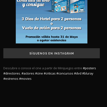
SÍGUENOS EN INSTAGRAM
Descubre o conoce el cine a partir de Minijuegos entre
#posters
#directores
,
#actores
#cine
#criticas
#concursos
#dvd
#bluray
#estrenos
#movies