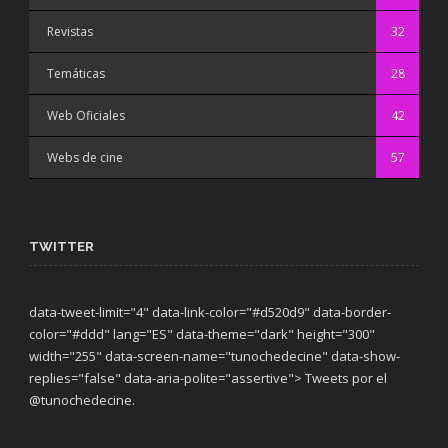
Revistas
32
Temáticas
28
Web Oficiales
42
Webs de cine
57
TWITTER
data-tweet-limit="4" data-link-color="#d520d9" data-border-
color="#ddd" lang="ES" data-theme="dark"
height="300"
width="255" data-screen-name="tunochedecine" data-show-
replies="false" data-aria-polite="assertive"> Tweets por el
@tunochedecine.