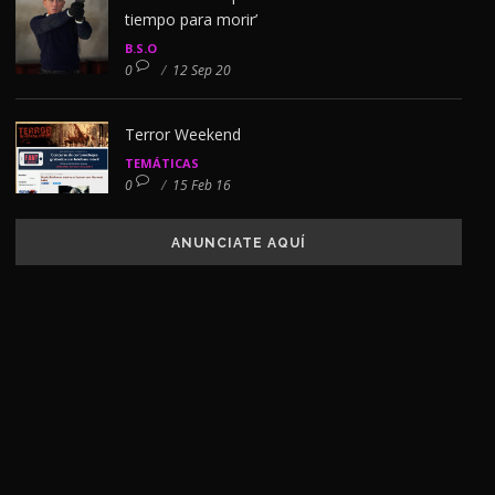
tiempo para morir’
B.S.O
0
/
12 Sep 20
Terror Weekend
TEMÁTICAS
0
/
15 Feb 16
ANUNCIATE AQUÍ