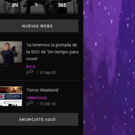
NUEVAS WEBS
Ya tenemos la portada de
la BSO de ‘Sin tiempo para
morir’
B.S.O
0
/
12 Sep 20
Terror Weekend
TEMÁTICAS
0
/
15 Feb 16
ANUNCIATE AQUÍ