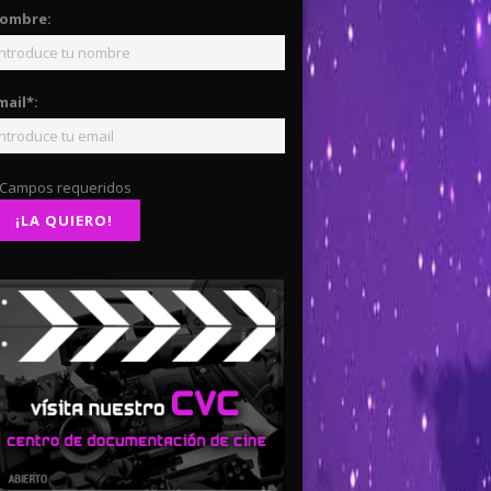
ombre:
mail*:
 Campos requeridos