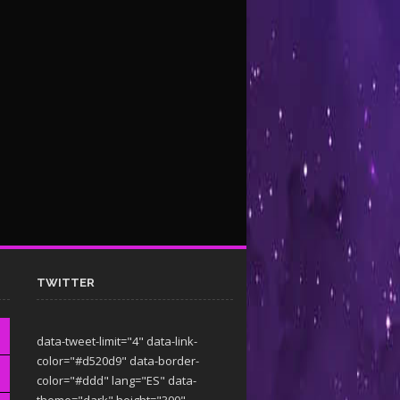
TWITTER
data-tweet-limit="4" data-link-
color="#d520d9" data-border-
color="#ddd" lang="ES" data-
theme="dark"
height="300"