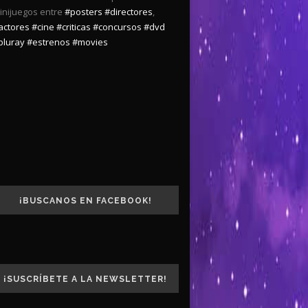
inijuegos entre
#posters
#directores
,
actores
#cine
#criticas
#concursos
#dvd
bluray
#estrenos
#movies
¡BUSCANOS EN FACEBOOK!
¡SUSCRÍBETE A LA NEWSLETTER!