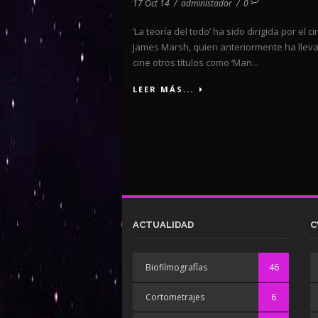
17 Oct 14
/
administador
/
0
‘La teoría del todo’ ha sido dirigida por el c
James Marsh, quien anteriormente ha lleva
cine otros títulos como ‘Man...
LEER MÁS...
ACTUALIDAD
C
Biofilmografías
46
Cortometrajes
6