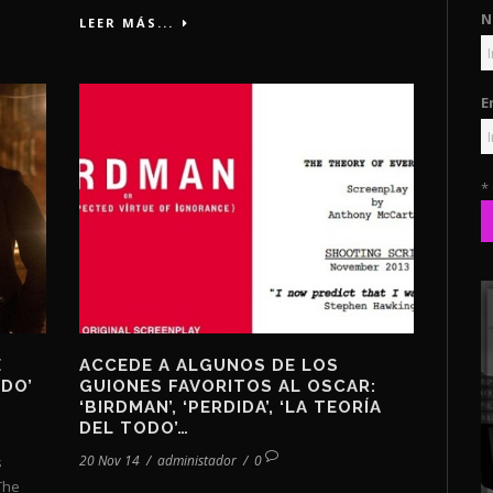
N
LEER MÁS...
E
*
E
ACCEDE A ALGUNOS DE LOS
ODO’
GUIONES FAVORITOS AL OSCAR:
‘BIRDMAN’, ‘PERDIDA’, ‘LA TEORÍA
DEL TODO’…
20 Nov 14
/
administador
/
0
s
(The