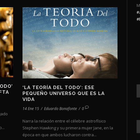
M
#
#
TODO’
‘LA TEORÍA DEL TODO’: ESE
FTA
PEQUEÑO UNIVERSO QUE ES LA
VIDA
14 Ene 15
/
Eduardo Bonafonte
/
0
gado
Narra la relación entre el célebre astrofísico
...
Stephen Hawking y su primera mujer Jane, en la
época en que ambos lucharon contra...