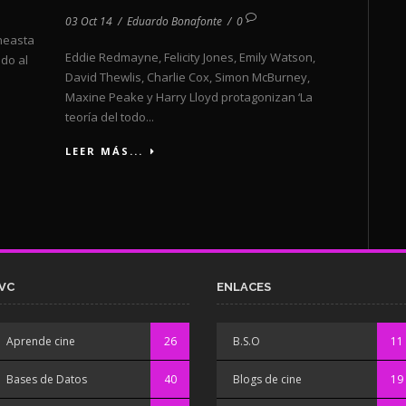
03 Oct 14
/
Eduardo Bonafonte
/
0
ineasta
Eddie Redmayne, Felicity Jones, Emily Watson,
do al
David Thewlis, Charlie Cox, Simon McBurney,
Maxine Peake y Harry Lloyd protagonizan ‘La
teoría del todo...
LEER MÁS...
VC
ENLACES
Aprende cine
26
B.S.O
11
Bases de Datos
40
Blogs de cine
19