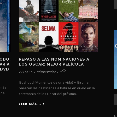
TODO:
REPASO A LAS NOMINACIONES A
ARIA
LOS OSCAR: MEJOR PELÍCULA
 DVD
22 Feb 15
/
administador
/
0
‘Boyhood (Momentos de una vida)’ y ‘Birdman’
a más
parecen las destinadas a batirse en duelo en la
 de
ceremonia de los Oscar del próximo...
LEER MÁS...
D