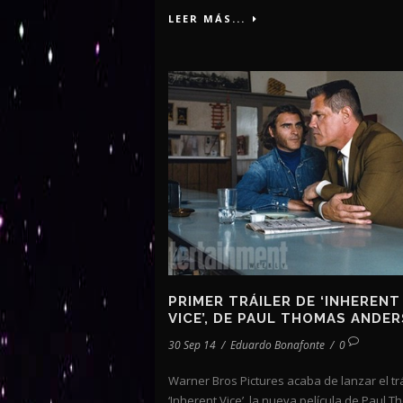
LEER MÁS...
PRIMER TRÁILER DE ‘INHERENT
VICE’, DE PAUL THOMAS ANDE
30 Sep 14
/
Eduardo Bonafonte
/
0
Warner Bros Pictures acaba de lanzar el trá
‘Inherent Vice’, la nueva película de Paul 