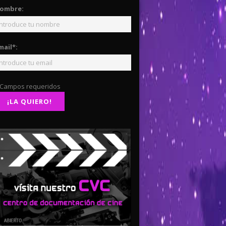
ombre:
mail*:
 Campos requeridos