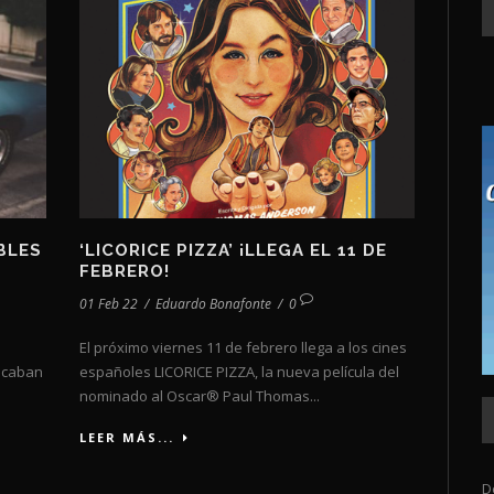
IBLES
‘LICORICE PIZZA’ ¡LLEGA EL 11 DE
FEBRERO!
01 Feb 22
/
Eduardo Bonafonte
/
0
El próximo viernes 11 de febrero llega a los cines
 acaban
españoles LICORICE PIZZA, la nueva película del
nominado al Oscar® Paul Thomas...
LEER MÁS...
D