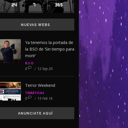
NUEVAS WEBS
Ya tenemos la portada de
la BSO de ‘Sin tiempo para
morir’
B.S.O
0
/
12 Sep 20
Terror Weekend
TEMÁTICAS
0
/
15 Feb 16
ANUNCIATE AQUÍ