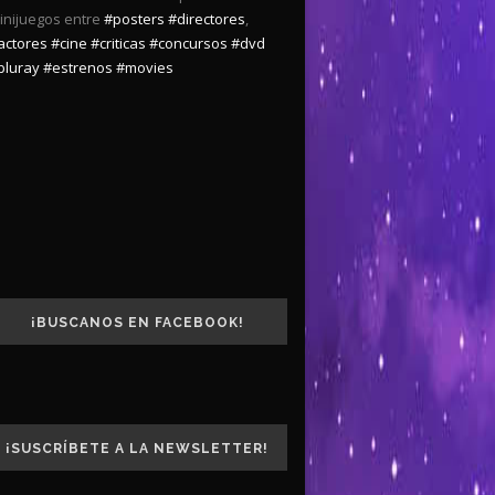
inijuegos entre
#posters
#directores
,
actores
#cine
#criticas
#concursos
#dvd
bluray
#estrenos
#movies
¡BUSCANOS EN FACEBOOK!
¡SUSCRÍBETE A LA NEWSLETTER!