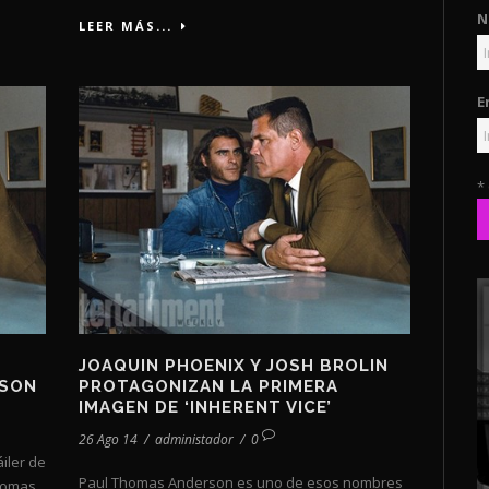
N
LEER MÁS...
E
*
JOAQUIN PHOENIX Y JOSH BROLIN
RSON
PROTAGONIZAN LA PRIMERA
IMAGEN DE ‘INHERENT VICE’
26 Ago 14
/
administador
/
0
iler de
Paul Thomas Anderson es uno de esos nombres
Thomas