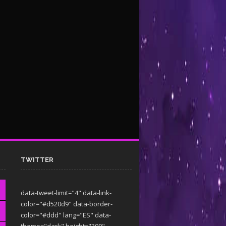
TWITTER
data-tweet-limit="4" data-link-
color="#d520d9" data-border-
color="#ddd" lang="ES" data-
theme="dark"
height="300"