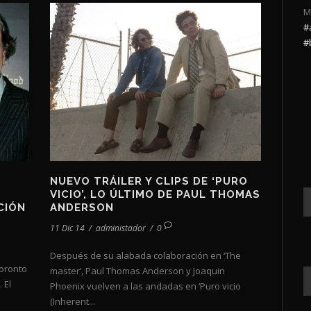
M
#
#
NUEVO TRÁILER Y CLIPS DE ‘PURO
VICIO’, LO ÚLTIMO DE PAUL THOMAS
CIÓN
ANDERSON
11 Dic 14
/
administador
/
0
Después de su alabada colaboración en ‘The
Toronto
master’, Paul Thomas Anderson y Joaquin
 El
Phoenix vuelven a las andadas en ‘Puro vicio
(Inherent...