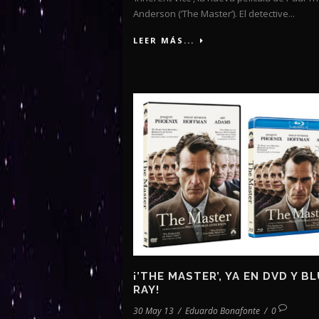
Anderson (‘The Master’). El detective...
LEER MÁS...
¡’THE MASTER’, YA EN DVD Y BL
RAY!
30 May 13
/
Eduardo Bonafonte
/
0