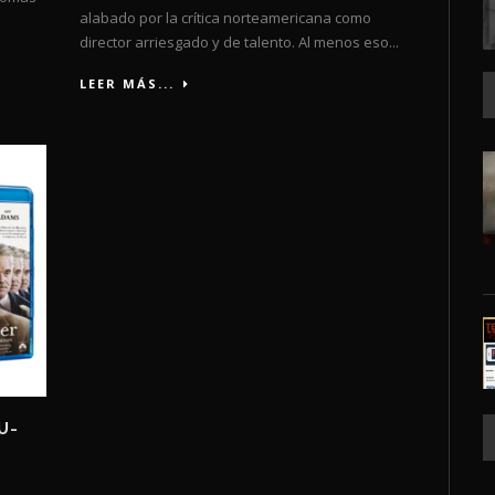
alabado por la crítica norteamericana como
director arriesgado y de talento. Al menos eso...
LEER MÁS...
U-