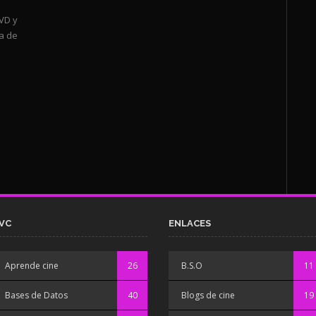
VD y
la de
VC
ENLACES
Aprende cine
26
B.S.O
11
Bases de Datos
40
Blogs de cine
19