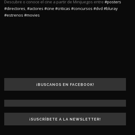
Descubre o conoce el cine a partir de Minijuegos entre
#posters
#directores
,
#actores
#cine
#criticas
#concursos
#dvd
#bluray
#estrenos
#movies
¡BUSCANOS EN FACEBOOK!
¡SUSCRÍBETE A LA NEWSLETTER!