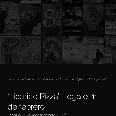
Home
>
Actualidad
>
Noticias
>
‘Licorice Pizza’ ¡llega el 11 de febrero!
‘Licorice Pizza’ ¡llega el 11
de febrero!
01 Feb 22
/
Eduardo Bonafonte
/
0