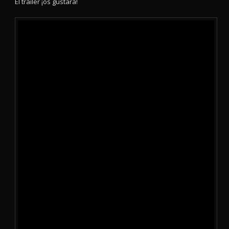
El tráiler ¡os gustará!