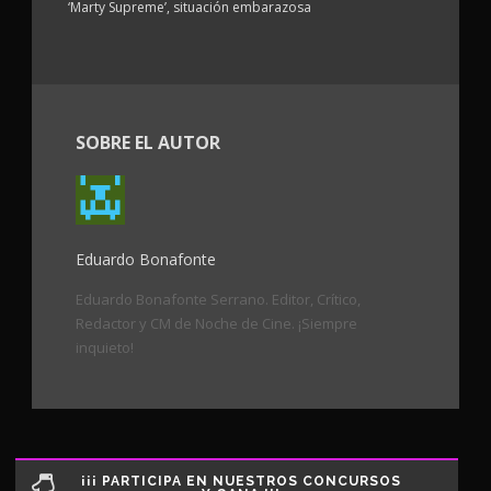
‘Marty Supreme’, situación embarazosa
SOBRE EL AUTOR
Eduardo Bonafonte
Eduardo Bonafonte Serrano. Editor, Crítico,
Redactor y CM de Noche de Cine. ¡Siempre
inquieto!
¡¡¡ PARTICIPA EN NUESTROS CONCURSOS