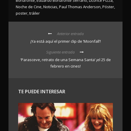
Bonafonte
,
Eduardo Bonafonte Serrano
,
Licorice Pizza
,
Noche de Cine
,
Noticias
,
Paul Thomas Anderson
,
Póster
,
poster
,
tráiler
Anterior entrada
¡Ya está aquí el primer clip de ‘Moonfall’!
Siguiente entrada
‘Parasceve, retrato de una Semana Santa’ ¡el 25 de
febrero en cines!
TE PUEDE INTERESAR