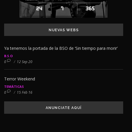
NUEVAS WEBS
Ya tenemos la portada de la BSO de ‘Sin tiempo para morir’
B.S.O
0
/
12 Sep 20
Terror Weekend
TEMÁTICAS
0
/
15 Feb 16
ANUNCIATE AQUÍ