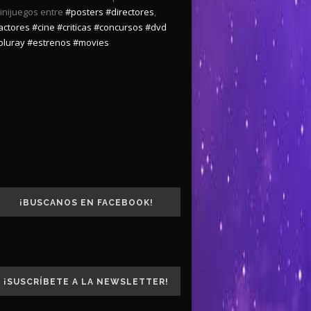
inijuegos entre
#posters
#directores
,
actores
#cine
#criticas
#concursos
#dvd
bluray
#estrenos
#movies
¡BUSCANOS EN FACEBOOK!
¡SUSCRÍBETE A LA NEWSLETTER!