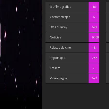
Biofilmografías
46
Cortometrajes
6
DVD / Bluray
693
Noticias
9469
Relatos de cine
18
Reportajes
258
Trailers
7
Videojuegos
672