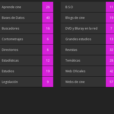
Aprende cine
26
B.S.O
11
Bases de Datos
40
Blogs de cine
19
Buscadores
16
DVD y Bluray en la red
7
Cortometrajes
6
Grandes estudios
13
Directorios
8
Revistas
32
Estadísticas
12
Temáticas
28
Estudios
19
Web Oficiales
42
Legislación
9
Webs de cine
57