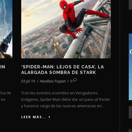
IN
‘SPIDER-MAN: LEJOS DE CASA’, LA
ALARGADA SOMBRA DE STARK
03 Jul 19
/
Headless Puppet
/
0
fica de
Tras los eventos ocurridos en Vengadores:
 es
Endgame, Spider-Man debe dar un paso al frente
y hacerse cargo de las nuevas amenazas en...
LEER MÁS...
D