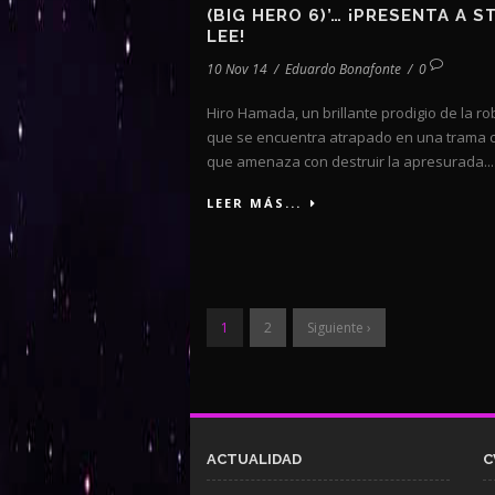
(BIG HERO 6)’… ¡PRESENTA A S
LEE!
10 Nov 14
/
Eduardo Bonafonte
/
0
Hiro Hamada, un brillante prodigio de la ro
que se encuentra atrapado en una trama c
que amenaza con destruir la apresurada...
LEER MÁS...
1
2
Siguiente ›
ACTUALIDAD
C