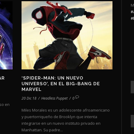
M
#
#
AR
‘SPIDER-MAN: UN NUEVO
UNIVERSO’, EN EL BIG-BANG DE
MARVEL
20 Dic 18
/
Headless Puppet
/
0
so en
Miles Morales es un adolescente afroamericano
y puertorriqueño de Brooklyn que intenta
integrarse en un nuevo instituto privado en
Manhattan. Su padre...