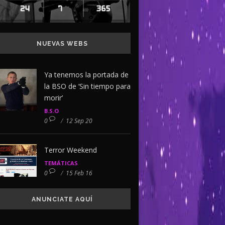
NUEVAS WEBS
Ya tenemos la portada de
la BSO de ‘Sin tiempo para
morir’
B.S.O
0
/
12 Sep 20
Terror Weekend
TEMÁTICAS
0
/
15 Feb 16
ANUNCIATE AQUÍ