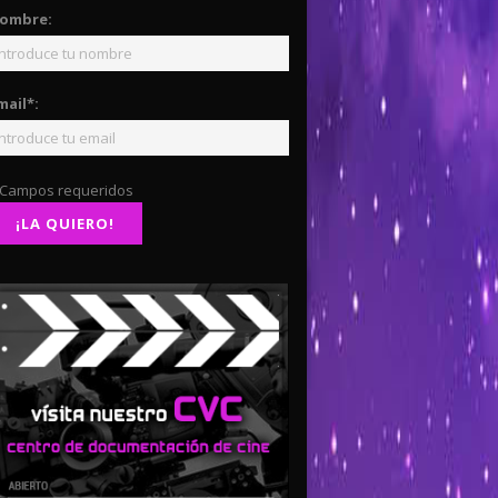
ombre:
mail*:
 Campos requeridos