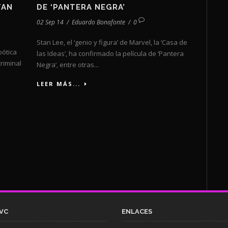
TAN
DE ‘PANTERA NEGRA’
02 Sep 14
/
Eduardo Bonafonte
/
0
Stan Lee, el ‘genio y figura’ de Marvel, la ‘Casa de
bótica
las Ideas’, ha confirmado la película de ‘Pantera
riminal
Negra’, entre otras...
LEER MÁS...
VC
ENLACES