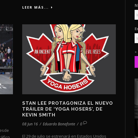
N
LEER MÁS...
E
*
STAN LEE PROTAGONIZA EL NUEVO
TRÁILER DE ‘YOGA HOSERS’, DE
KEVIN SMITH
08 Jun 16
/
Eduardo Bonafonte
/
0
desde
El 29 de julio se estrenará en Estados Unidos
áfico.