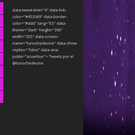
data-tweet-limit="4" data-link-
color="#d520d9" data-border-
color="#ddd" lang="ES" data-
theme="dark"
height="300"
width="255" data-screen-
name="tunochedecine" data-show-
replies="false" data-aria-
polite="assertive"> Tweets por el
@tunochedecine.