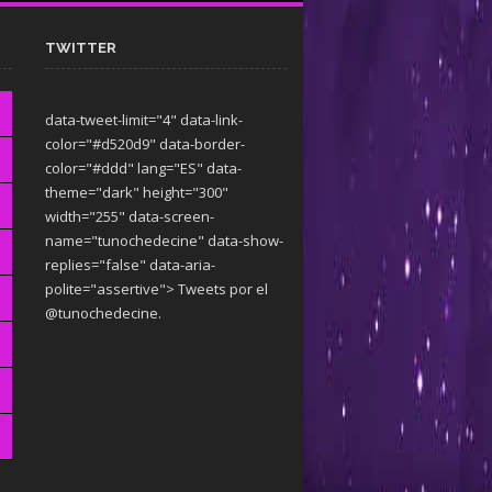
TWITTER
data-tweet-limit="4" data-link-
color="#d520d9" data-border-
color="#ddd" lang="ES" data-
theme="dark"
height="300"
width="255" data-screen-
name="tunochedecine" data-show-
replies="false" data-aria-
polite="assertive"> Tweets por el
@tunochedecine.