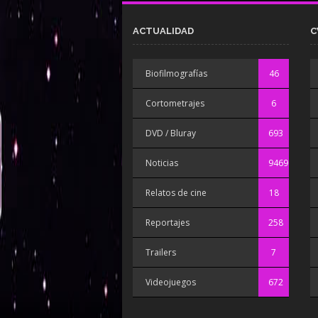
ACTUALIDAD
C
Biofilmografías
46
Cortometrajes
6
DVD / Bluray
693
Noticias
9469
Relatos de cine
18
Reportajes
258
Trailers
7
Videojuegos
672