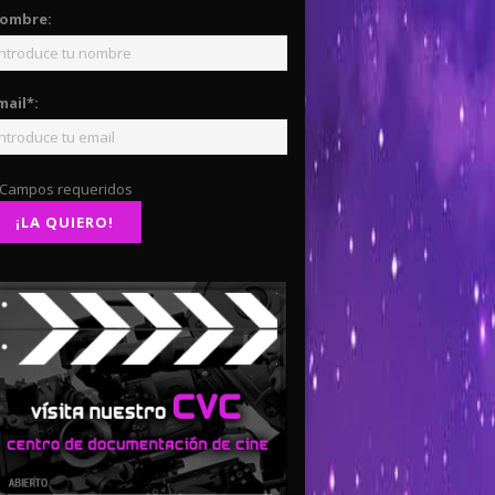
ombre:
mail*:
 Campos requeridos