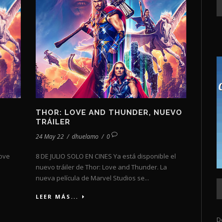
THOR: LOVE AND THUNDER, NUEVO
TRÁILER
24 May 22
/
dhuelamo
/
0
Love
8 DE JULIO SOLO EN CINES Ya está disponible el
nuevo tráiler de Thor: Love and Thunder. La
nueva película de Marvel Studios se...
LEER MÁS...
D