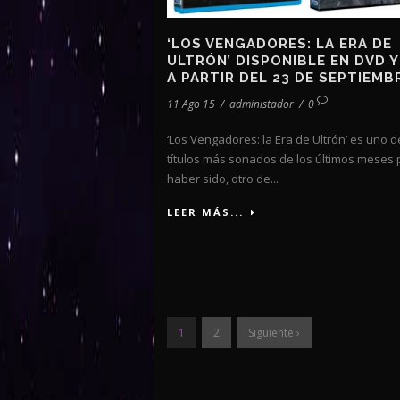
‘LOS VENGADORES: LA ERA DE
ULTRÓN’ DISPONIBLE EN DVD Y
A PARTIR DEL 23 DE SEPTIEMB
11 Ago 15
/
administador
/
0
‘Los Vengadores: la Era de Ultrón’ es uno d
títulos más sonados de los últimos meses 
haber sido, otro de...
LEER MÁS...
1
2
Siguiente ›