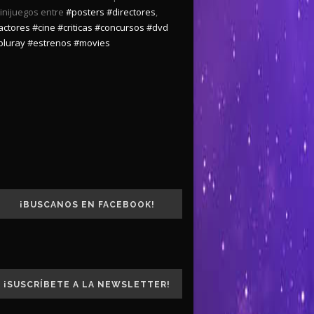
inijuegos entre
#posters
#directores
,
actores
#cine
#criticas
#concursos
#dvd
bluray
#estrenos
#movies
¡BUSCANOS EN FACEBOOK!
¡SUSCRÍBETE A LA NEWSLETTER!