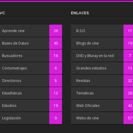
VC
ENLACES
Aprende cine
26
B.S.O
11
Bases de Datos
40
Blogs de cine
19
Buscadores
16
DVD y Bluray en la red
7
Cortometrajes
6
Grandes estudios
13
Directorios
8
Revistas
32
Estadísticas
12
Temáticas
28
Estudios
19
Web Oficiales
42
Legislación
9
Webs de cine
57