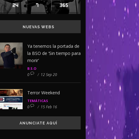
NUEVAS WEBS
Ya tenemos la portada de
la BSO de ‘Sin tiempo para
morir’
B.S.O
0
/
12 Sep 20
Terror Weekend
TEMÁTICAS
0
/
15 Feb 16
ANUNCIATE AQUÍ