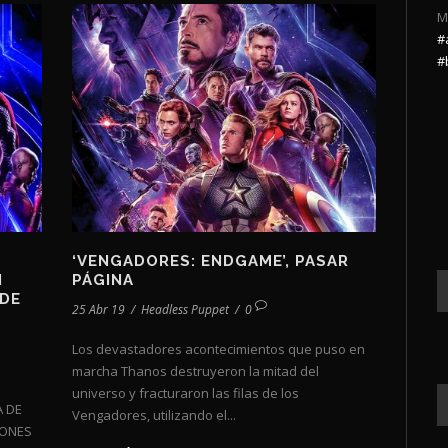
M
#
#
‘VENGADORES: ENDGAME’, PASAR
N
PÁGINA
 DE
25 Abr 19
/
Headless Puppet
/
0
Los devastadores acontecimientos que puso en
marcha Thanos destruyeron la mitad del
universo y fracturaron las filas de los
A DE
Vengadores, utilizando el...
LONES