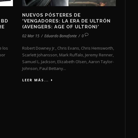
NUEVOS PÓSTERES DE
 BD
‘VENGADORES: LA ERA DE ULTRÓN
RE
(AVENGERS: AGE OF ULTRON)’
02 Mar 15
/
Eduardo Bonafonte
/
0
e los
Robert Downey Jr., Chris Evans, Chris Hemsworth,
por
Scarlett Johansson, Mark Ruffalo, Jeremy Renner,
Samuel L. Jackson, Elizabeth Olsen, Aaron Taylor-
Johnson, Paul Bettany...
LEER MÁS...