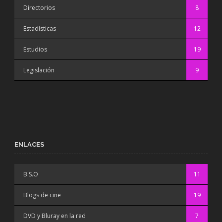
Directorios
8
Estadísticas
12
Estudios
19
Legislación
9
ENLACES
B.S.O
11
Blogs de cine
19
DVD y Bluray en la red
7