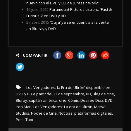
nuevo con el DVD y BD de ‘Jurassic World’
10 julio, 2015
Paramount Pictures estrena ‘Fast &
Furious 7’ en DVD y BD
27 abril, 2015
‘Ouija’ ya se encuentra a la venta
en Blu-ray y DVD
COMPARTIR
'Los Vengadores: la Era de Ultrón' disponible en
DVD y BD a partir del 23 de septiembre
,
BD
,
Blog de cine
,
Bluray
,
capitán américa
,
cine
,
Cómic
,
Desirée Díaz
,
DVD
,
Iron Man
,
Los Vengadores: La era de Ultrón
,
Marvel
Studios
,
Noche de Cine
,
Noticias
,
plataformas digitales
,
Post
,
Thor