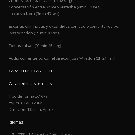
Cubríos las espaldas (2min 58 seg)
Conversación entre Bruce y Natasha (4min 30 seg)
La cueva Norn (3min 49 seg)
Escenas eliminadas y extendidas con audio comentarios por
Joss Whedon (19 min 08 seg)
Tomas falsas (03 min 45 seg)
Audio comentarios con el director Joss Whedon (2h 21 min)
CARACTERÍSTICAS DEL BD:
Características técnicas:
Tipo de formato:16×9
Aspecto ratio:2.40:1
Duración: 135 min. Aprox.
Idiomas:
– 7.1 DTS – HD Master Audio: Inglés