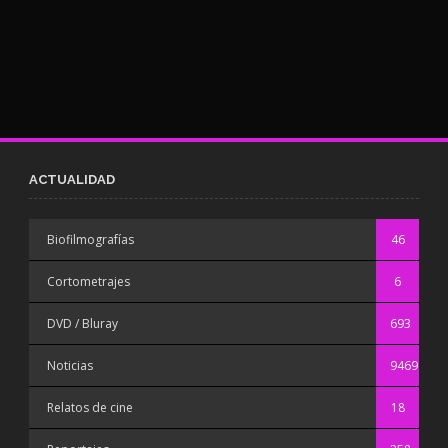
ACTUALIDAD
Biofilmografías
46
Cortometrajes
6
DVD / Bluray
693
Noticias
9469
Relatos de cine
18