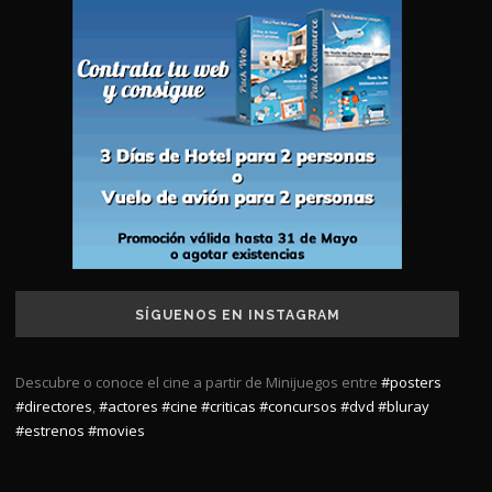
SÍGUENOS EN INSTAGRAM
Descubre o conoce el cine a partir de Minijuegos entre
#posters
#directores
,
#actores
#cine
#criticas
#concursos
#dvd
#bluray
#estrenos
#movies