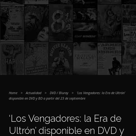
Home
>
Actualidad
>
DVD / Bluray
>
‘Los Vengadores: la Era de Ultrón’
disponible en DVD y BD a partir del 23 de septiembre
‘Los Vengadores: la Era de
Ultrón’ disponible en DVD y