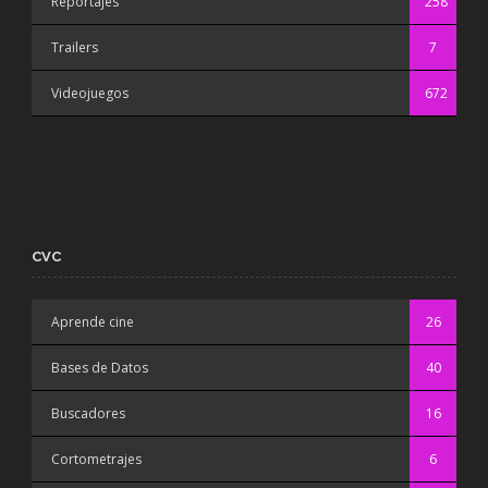
Reportajes
258
Trailers
7
Videojuegos
672
CVC
Aprende cine
26
Bases de Datos
40
Buscadores
16
Cortometrajes
6