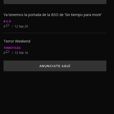
Ya tenemos la portada de la BSO de ‘Sin tiempo para morir’
B.S.O
0
/
12 Sep 20
Terror Weekend
TEMÁTICAS
0
/
15 Feb 16
ANUNCIATE AQUÍ