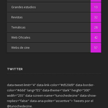
Grandes estudios
13
Revistas
32
Temáticas
28
Web Oficiales
42
Webs de cine
57
TWITTER
data-tweet-limit="4" data-link-color="#d520d9" data-border-
color="#ddd" lang="ES" data-theme="dark"
height="300"
width="255" data-screen-name="tunochedecine" data-show-
replies="false" data-aria-polite="assertive"> Tweets por el
@tunochedecine.