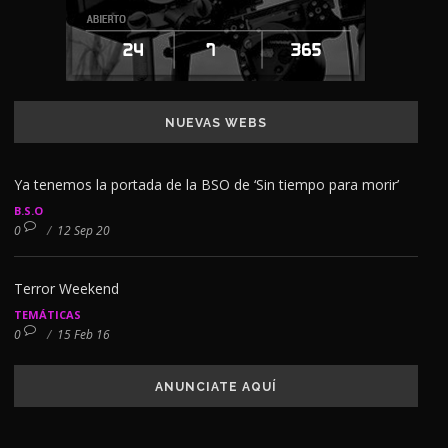
NUEVAS WEBS
Ya tenemos la portada de la BSO de ‘Sin tiempo para morir’
B.S.O
0
/
12 Sep 20
Terror Weekend
TEMÁTICAS
0
/
15 Feb 16
ANUNCIATE AQUÍ