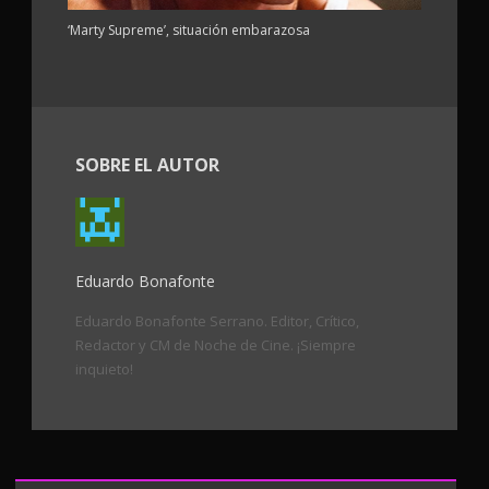
‘Marty Supreme’, situación embarazosa
SOBRE EL AUTOR
Eduardo Bonafonte
Eduardo Bonafonte Serrano. Editor, Crítico,
Redactor y CM de Noche de Cine. ¡Siempre
inquieto!