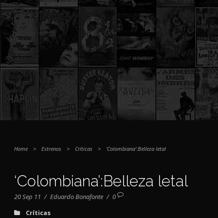
Home
>
Estrenos
>
Críticas
>
‘Colombiana’:Belleza letal
‘Colombiana’:Belleza letal
20 Sep 11
/
Eduardo Bonafonte
/
0
Críticas