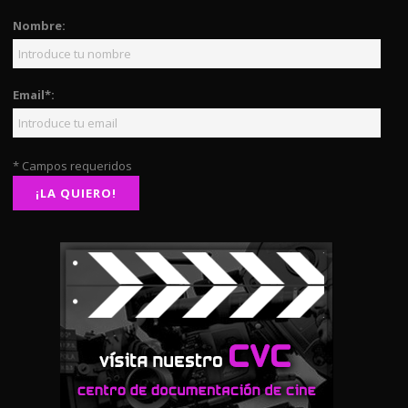
Nombre:
Email*:
* Campos requeridos