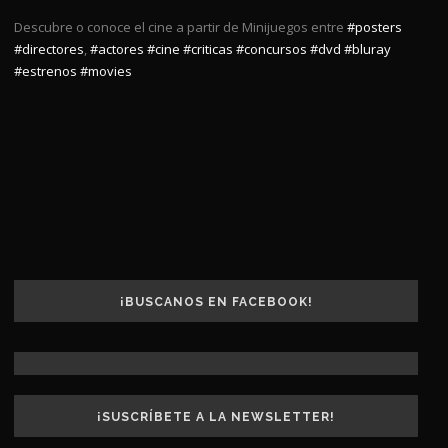
Descubre o conoce el cine a partir de Minijuegos entre
#posters
#directores
,
#actores
#cine
#criticas
#concursos
#dvd
#bluray
#estrenos
#movies
¡BUSCANOS EN FACEBOOK!
¡SUSCRÍBETE A LA NEWSLETTER!