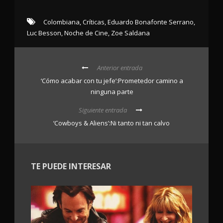
Colombiana
,
Críticas
,
Eduardo Bonafonte Serrano
,
Luc Besson
,
Noche de Cine
,
Zoe Saldana
Anterior entrada
‘Cómo acabar con tu jefe’:Prometedor camino a
ninguna parte
Siguiente entrada
‘Cowboys & Aliens’:Ni tanto ni tan calvo
TE PUEDE INTERESAR