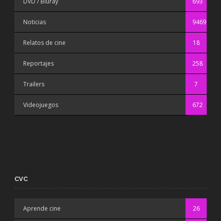
DVD / Bluray
693
Noticias
9469
Relatos de cine
18
Reportajes
258
Trailers
7
Videojuegos
672
CVC
Aprende cine
26