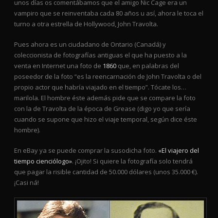
unos días os comentábamos que el amigo Nic Cage era un
vampiro que se reinventaba cada 80 años u así, ahora le toca el
turno a otra estrella de Hollywood, John Travolta.
Pues ahora es un ciudadano de Ontario (Canadá) y
coleccionista de fotografías antiguas el que ha puesto a la
venta en Internet una foto de
1860
que, en palabras del
poseedor de la foto “es la reencarnación de John Travolta o del
propio actor que habría viajado en el tiempo”. Tócate los…
marilola. El hombre éste además pide que se compare la foto
con la de Travolta de la época de Grease (digo yo que sería
cuando se supone que hizo el viaje temporal, según dice éste
hombre).
En eBay ya se puede comprar la susodicha foto.
«El viajero del
tiempo cienciólogo»
. ¡Ojito! Si quiere la fotografía solo tendrá
que pagar la risible cantidad de 50.000 dólares (unos 35.000 €).
¡Casi ná!