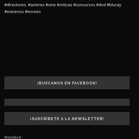
#directores
,
#actores
#cine
#criticas
#concursos
#dvd
#bluray
#estrenos
#movies
¡BUSCANOS EN FACEBOOK!
¡SUSCRÍBETE A LA NEWSLETTER!
Nombre: