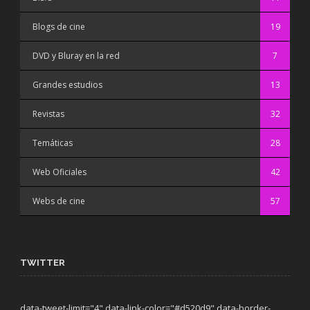
Blogs de cine
19
DVD y Bluray en la red
7
Grandes estudios
13
Revistas
32
Temáticas
28
Web Oficiales
42
Webs de cine
57
TWITTER
data-tweet-limit="4" data-link-color="#d520d9" data-border-