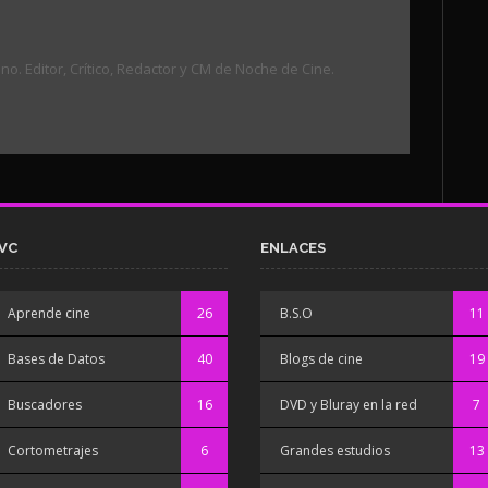
. Editor, Crítico, Redactor y CM de Noche de Cine.
VC
ENLACES
Aprende cine
26
B.S.O
11
Bases de Datos
40
Blogs de cine
19
Buscadores
16
DVD y Bluray en la red
7
Cortometrajes
6
Grandes estudios
13