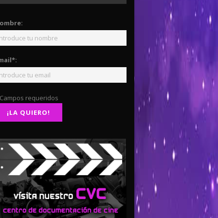
ombre:
mail*:
 Campos requeridos