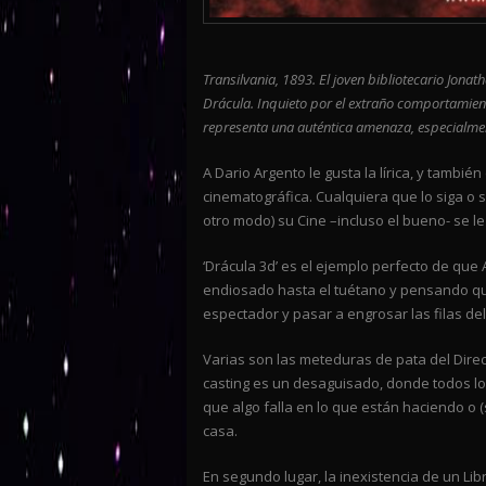
Transilvania, 1893. El joven bibliotecario Jona
Drácula. Inquieto por el extraño comportamien
representa una auténtica amenaza, especialme
A Dario Argento le gusta la lírica, y tambié
cinematográfica. Cualquiera que lo siga o 
otro modo) su Cine –incluso el bueno- se l
‘Drácula 3d’ es el ejemplo perfecto de que
endiosado hasta el tuétano y pensando que
espectador y pasar a engrosar las filas de
Varias son las meteduras de pata del Direct
casting es un desaguisado, donde todos l
que algo falla en lo que están haciendo o
casa.
En segundo lugar, la inexistencia de un Li