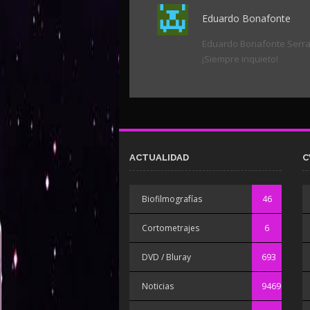
Eduardo Bonafonte
Eduardo Bonafonte Serrano
¡Siempre inquieto!
ACTUALIDAD
C
Biofilmografías
46
Cortometrajes
6
DVD / Bluray
693
Noticias
9469