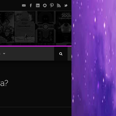
S
ra?