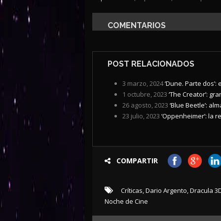
COMENTARIOS
POST RELACIONADOS
3 marzo, 2024
‘Dune. Parte dos’:
1 octubre, 2023
‘The Creator’: gr
26 agosto, 2023
‘Blue Beetle’: al
23 julio, 2023
‘Oppenheimer’: la re
COMPARTIR
Críticas
,
Dario Argento
,
Dracula 3
Noche de Cine