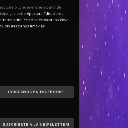
escubre o conoce el cine a partir de
inijuegos entre
#posters
#directores
,
actores
#cine
#criticas
#concursos
#dvd
bluray
#estrenos
#movies
¡BUSCANOS EN FACEBOOK!
¡SUSCRÍBETE A LA NEWSLETTER!