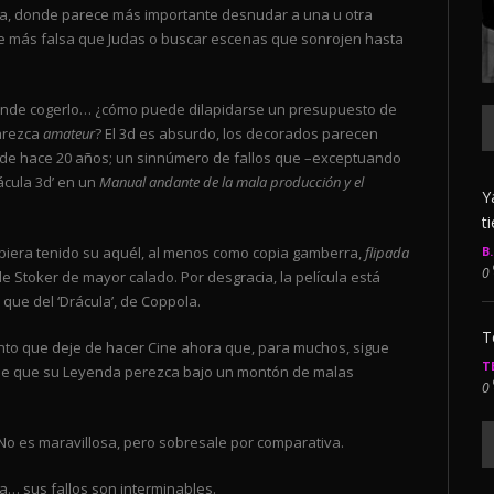
za, donde parece más importante desnudar a una u otra
re más falsa que Judas o buscar escenas que sonrojen hasta
 dónde cogerlo… ¿cómo puede dilapidarse un presupuesto de
parezca
amateur
? El 3d es absurdo, los decorados parecen
es de hace 20 años; un sinnúmero de fallos que –exceptuando
ácula 3d’ en un
Manual andante de la mala producción y el
Y
t
B
ubiera tenido su aquél, al menos como copia gamberra,
flipada
0
e Stoker de mayor calado. Por desgracia, la película está
que del ‘Drácula’, de Coppola.
T
nto que deje de hacer Cine ahora que, para muchos, sigue
T
s de que su Leyenda perezca bajo un montón de malas
0
 No es maravillosa, pero sobresale por comparativa.
a… sus fallos son interminables.