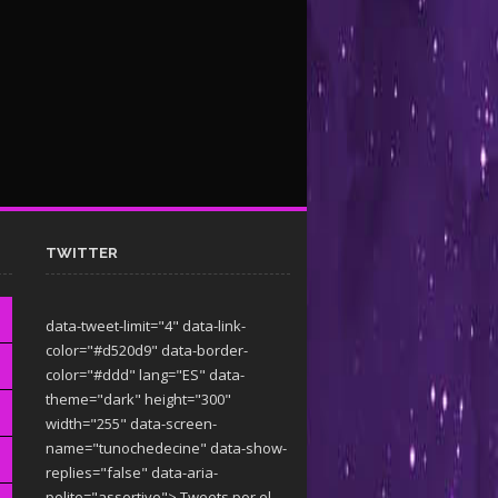
TWITTER
data-tweet-limit="4" data-link-
color="#d520d9" data-border-
color="#ddd" lang="ES" data-
theme="dark"
height="300"
width="255" data-screen-
name="tunochedecine" data-show-
replies="false" data-aria-
polite="assertive"> Tweets por el