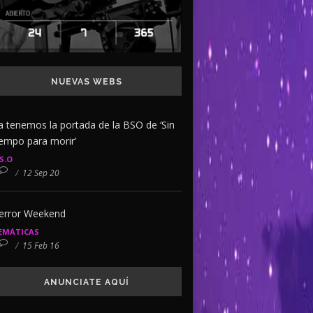
NUEVAS WEBS
a tenemos la portada de la BSO de ‘Sin
iempo para morir’
.S.O
/
12 Sep 20
error Weekend
EMÁTICAS
/
15 Feb 16
ANUNCIATE AQUÍ