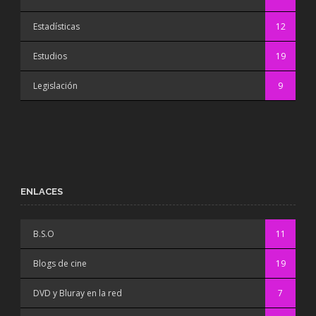
Estadísticas
12
Estudios
19
Legislación
9
ENLACES
B.S.O
11
Blogs de cine
19
DVD y Bluray en la red
7