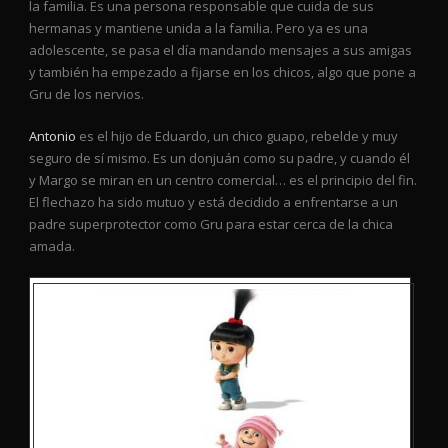
la familia. Es una persona responsable que cuida de sus
hermanas y mantiene unida a la familia. Pero ya es una
adolescente, se pasa el día mandando mensajes a sus amigas
y también ha empezado a fijarse en los chicos, algo que pone a
Gru de los nervios.
Antonio
es el hijo de Eduardo, un chico guapo, rebelde y muy
seguro de sí mismo. Es un donjuán como su padre, y cuando él
y Margo se miran en un centro comercial… es el principio del fin.
El flechazo ha sido mutuo y está decidido a enfrentarse a un
padre superprotector como Gru para estar cerca de la chica
amada.