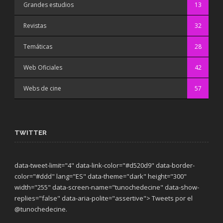
Grandes estudios
13
Revistas
32
Temáticas
28
Web Oficiales
42
Webs de cine
57
TWITTER
data-tweet-limit="4" data-link-color="#d520d9" data-border-
color="#ddd" lang="ES" data-theme="dark"
height="300"
width="255" data-screen-name="tunochedecine" data-show-
replies="false" data-aria-polite="assertive"> Tweets por el
@tunochedecine.