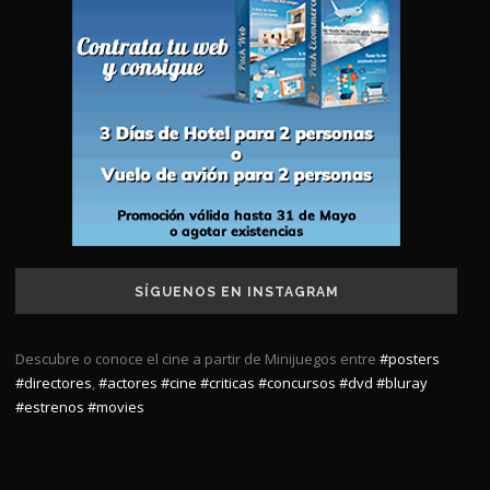
SÍGUENOS EN INSTAGRAM
Descubre o conoce el cine a partir de Minijuegos entre
#posters
#directores
,
#actores
#cine
#criticas
#concursos
#dvd
#bluray
#estrenos
#movies