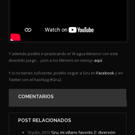
Y además podéis ir practicando el ‘Al agua Minions’ con este
divertido juego… ¡oon a los Minions en remojo
aquí
Y si no tienes suficiente, podéis seguir a Gru en
Facebook
y en
Twitter con el hashtag #Gru2.
COMENTARIOS
POST RELACIONADOS
10 julio, 2013
‘Gru, mi villano favorito 2’: diversión