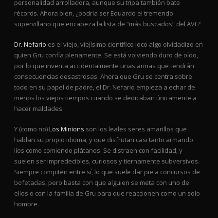
personalidad arrolladora, aunque su tripa también bate
récords. Ahora bien, ¿podría ser Eduardo el tremendo
supervillano que encabeza la lista de “más buscados” del AVL?
Dr. Nefario
es el viejo, viejísimo científico loco algo olvidadizo en
quien Gru confía plenamente. Se está volviendo duro de oído,
por lo que inventa accidentalmente unas armas que tendrán
consecuencias desastrosas. Ahora que Gru se centra sobre
todo en su papel de padre, el Dr. Nefario empieza a echar de
menos los viejos tiempos cuando se dedicaban únicamente a
hacer maldades.
Y (como no)
Los Minions
son los leales seres amarillos que
hablan su propio idioma, y que disfrutan casi tanto armando
líos como comiendo plátanos. Se distraen con facilidad, y
suelen ser impredecibles, curiosos y tiernamente subversivos.
Siempre compiten entre sí, lo que suele dar pie a concursos de
bofetadas, pero basta con que alguien se meta con uno de
ellos o con la familia de Gru para que reaccionen como un solo
hombre.