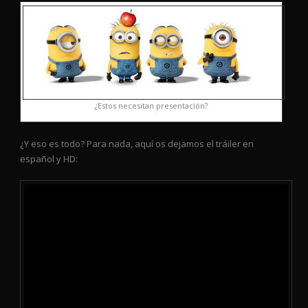
¿Estos necesitan presentación?
¿Y eso es todo? Para nada, aquí os dejamos el tráiler en
español y HD: