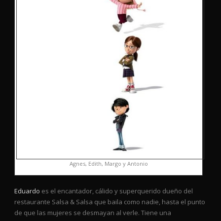
Agnes, Edith, Margo y Antonio
Eduardo
es el encantador, cálido y superquerido dueño del
restaurante Salsa & Salsa que baila como nadie, hasta el punto
de que las mujeres se desmayan al verle. Tiene una