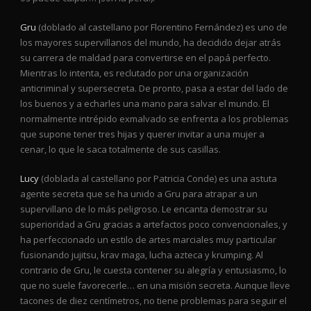
Gru
(doblado al castellano por Florentino Fernández) es uno de
los mayores supervillanos del mundo, ha decidido dejar atrás
su carrera de maldad para convertirse en el papá perfecto.
Mientras lo intenta, es reclutado por una organización
anticriminal y supersecreta. De pronto, pasa a estar del lado de
los buenos y a echarles una mano para salvar el mundo. El
normalmente intrépido exmalvado se enfrenta a los problemas
que supone tener tres hijas y querer invitar a una mujer a
cenar, lo que le saca totalmente de sus casillas.
Lucy
(doblada al castellano por Patricia Conde) es una astuta
agente secreta que se ha unido a Gru para atrapar a un
supervillano de lo más peligroso. Le encanta demostrar su
superioridad a Gru gracias a artefactos poco convencionales, y
ha perfeccionado un estilo de artes marciales muy particular
fusionando jujitsu, krav maga, lucha azteca y krumping. Al
contrario de Gru, le cuesta contener su alegría y entusiasmo, lo
que no suele favorecerle… en una misión secreta. Aunque lleve
tacones de diez centímetros, no tiene problemas para seguir el