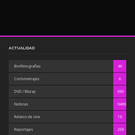
ACTUALIDAD
Biofilmografías
46
Cortometrajes
6
DVD / Bluray
693
Noticias
9469
Relatos de cine
18
Reportajes
258