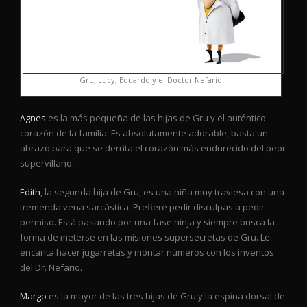
Gru, Lucy, Eduardo y el Doctor Nefario
Agnes
es la más pequeña de las hijas de Gru y el auténtico
corazón de la familia. Es absolutamente adorable, basta un
abrazo para que se derrita el corazón más endurecido del peor
supervillano.
Edith
, la segunda hija de Gru, es una niña muy traviesa con una
tremenda vena sarcástica. Prefiere pedir disculpas a pedir
permiso. Está pasando por una fase ninja y siempre busca la
forma de meterse en las misiones supersecretas de Gru. Le
encanta hacer jugarretas y montar números con los inventos
del Dr. Nefario.
Margo
es la mayor de las tres hijas de Gru y la espina dorsal de