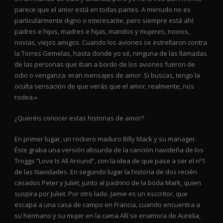
parece que el amor está en todas partes. A menudo no es
particularmente digno o interesante, pero siempre está ahí:
padres e hijos, madres e hijas, maridos y mujeres, novios,
novias, viejos amigos. Cuando los aviones se estrellaron contra
la Torres Gemelas, hasta donde yo sé, ninguna de las llamadas
de las personas que iban a bordo de los aviones fueron de
odio o venganza: eran mensajes de amor. Si buscas, tengo la
oculta sensación de que verás que el amor, realmente, nos
rodea.»
¿Queréis conocer estas historias de amor?
En primer lugar, un rockero maduro Billy Mack y su manager.
Éste graba una versión absurda de la canción navideña de los
Troggs “Love Is All Around”, con la idea de que pase a ser el nº1
de las Navidades. En segundo lugar la historia de dos recién
casados Peter y Juliet, junto al padrino de la boda Mark, quien
suspira por Juliet. Por otro lado. Jamie es un esccritor, que
escapa a una casa de campo en Francia, cuando encuentra a
su hermano y su mujer en la cama.Allí se enamora de Aurelia,