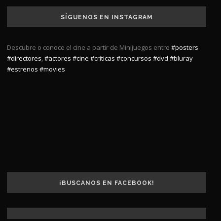
SÍGUENOS EN INSTAGRAM
Descubre o conoce el cine a partir de Minijuegos entre
#posters
#directores
,
#actores
#cine
#criticas
#concursos
#dvd
#bluray
#estrenos
#movies
¡BUSCANOS EN FACEBOOK!