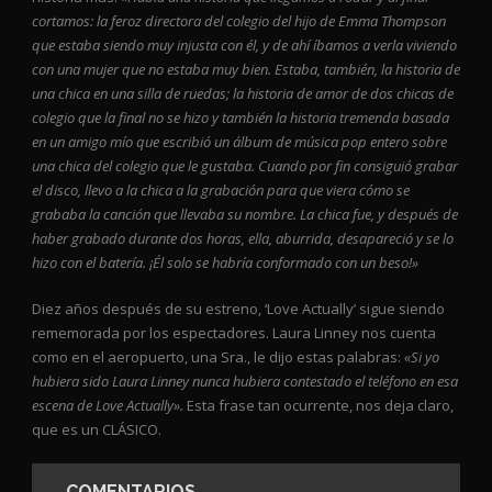
cortamos: la feroz directora del colegio del hijo de Emma Thompson
que estaba siendo muy injusta con él, y de ahí íbamos a verla viviendo
con una mujer que no estaba muy bien. Estaba, también, la historia de
una chica en una silla de ruedas; la historia de amor de dos chicas de
colegio que la final no se hizo y también la historia tremenda basada
en un amigo mío que escribió un álbum de música pop entero sobre
una chica del colegio que le gustaba. Cuando por fin consiguió grabar
el disco, llevo a la chica a la grabación para que viera cómo se
grababa la canción que llevaba su nombre. La chica fue, y después de
haber grabado durante dos horas, ella, aburrida, desapareció y se lo
hizo con el batería. ¡Él solo se habría conformado con un beso!»
Diez años después de su estreno, ‘Love Actually’ sigue siendo
rememorada por los espectadores. Laura Linney nos cuenta
como en el aeropuerto, una Sra., le dijo estas palabras:
«Si yo
hubiera sido Laura Linney nunca hubiera contestado el teléfono en esa
escena de Love Actually».
Esta frase tan ocurrente, nos deja claro,
que es un CLÁSICO.
COMENTARIOS