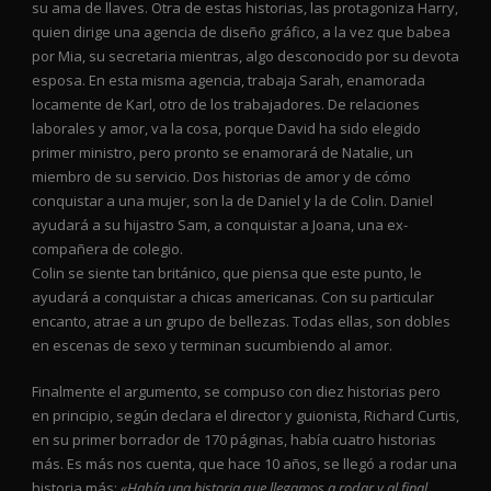
su ama de llaves. Otra de estas historias, las protagoniza Harry,
quien dirige una agencia de diseño gráfico, a la vez que babea
por Mia, su secretaria mientras, algo desconocido por su devota
esposa. En esta misma agencia, trabaja Sarah, enamorada
locamente de Karl, otro de los trabajadores. De relaciones
laborales y amor, va la cosa, porque David ha sido elegido
primer ministro, pero pronto se enamorará de Natalie, un
miembro de su servicio. Dos historias de amor y de cómo
conquistar a una mujer, son la de Daniel y la de Colin. Daniel
ayudará a su hijastro Sam, a conquistar a Joana, una ex-
compañera de colegio.
Colin se siente tan británico, que piensa que este punto, le
ayudará a conquistar a chicas americanas. Con su particular
encanto, atrae a un grupo de bellezas. Todas ellas, son dobles
en escenas de sexo y terminan sucumbiendo al amor.
Finalmente el argumento, se compuso con diez historias pero
en principio, según declara el director y guionista, Richard Curtis,
en su primer borrador de 170 páginas, había cuatro historias
más. Es más nos cuenta, que hace 10 años, se llegó a rodar una
historia más:
«Había una historia que llegamos a rodar y al final