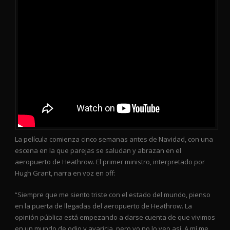
La película comienza cinco semanas antes de Navidad, con una
escena en la que parejas se saludan y abrazan en el
aeropuerto de Heathrow. El primer ministro, interpretado por
Hugh Grant, narra en voz en off:
“Siempre que me siento triste con el estado del mundo, pienso
en la puerta de llegadas del aeropuerto de Heathrow. La
opinión pública está empezando a darse cuenta de que vivimos
en un mundo de odio y avaricia, pero yo no lo veo así. A mí me