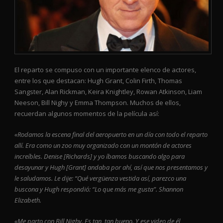
El reparto se compuso con un importante elenco de actores,
entre los que destacan: Hugh Grant, Colin Firth, Thomas
Sangster, Alan Rickman, Keira Knightley, Rowan Atkinson, Liam
Neeson, Bill Nighy y Emma Thompson. Muchos de ellos,
recuerdan algunos momentos de la película así:
«Rodamos la escena final del aeropuerto en un día con todo el reparto
allí. Era como un zoo muy organizado con un montón de actores
increíbles. Denise [Richards] y yo íbamos buscando algo para
desayunar y Hugh [Grant] andaba por ahí, así que nos presentamos y
le saludamos. Le dije: “Qué vergüenza vestida así, parezco una
buscona y Hugh respondió: “Lo que más me gusta”. Shannon
Elizabeth.
«Me parto con Bill Nighy. Es tan, tan bueno. Y ese video de él