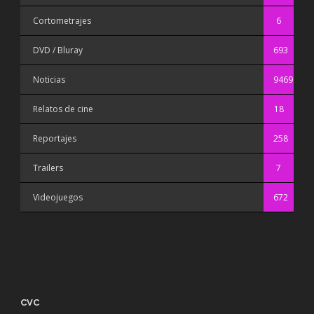
Cortometrajes
6
DVD / Bluray
693
Noticias
9469
Relatos de cine
18
Reportajes
258
Trailers
7
Videojuegos
672
CVC