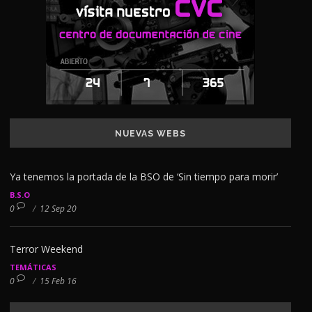
NUEVAS WEBS
Ya tenemos la portada de la BSO de ‘Sin tiempo para morir’
B.S.O
0
/
12 Sep 20
Terror Weekend
TEMÁTICAS
0
/
15 Feb 16