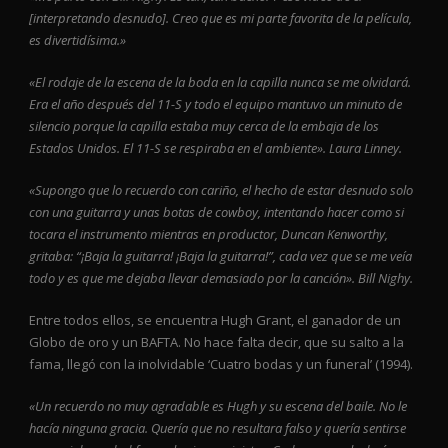
[interpretando desnudo]. Creo que es mi parte favorita de la película,
es divertidísima.»
«El rodaje de la escena de la boda en la capilla nunca se me olvidará.
Era el año después del 11-S y todo el equipo mantuvo un minuto de
silencio porque la capilla estaba muy cerca de la embaja de los
Estados Unidos. El 11-S se respiraba en el ambiente». Laura Linney.
«Supongo que lo recuerdo con cariño, el hecho de estar desnudo solo
con una guitarra y unas botas de cowboy, intentando hacer como si
tocara el instrumento mientras en productor, Duncan Kenworthy,
gritaba: “¡Baja la guitarra! ¡Baja la guitarra!”, cada vez que se me veía
todo y es que me dejaba llevar demasiado por la canción». Bill Nighy.
Entre todos ellos, se encuentra Hugh Grant, el ganador de un
Globo de oro y un BAFTA. No hace falta decir, que su salto a la
fama, llegó con la inolvidable ‘Cuatro bodas y un funeral’ (1994).
«Un recuerdo no muy agradable es Hugh y su escena del baile. No le
hacía ninguna gracia. Quería que no resultara falso y quería sentirse