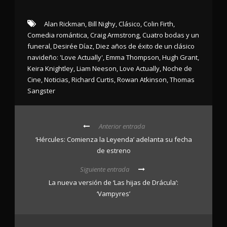
Alan Rickman
,
Bill Nighy
,
Clásico
,
Colin Firth
,
Comedia romántica
,
Craig Armstrong
,
Cuatro bodas y un
funeral
,
Desirée Díaz
,
Diez años de éxito de un clásico
navideño: 'Love Actually'
,
Emma Thompson
,
Hugh Grant
,
Keira Knightley
,
Liam Neeson
,
Love Actually
,
Noche de
Cine
,
Noticias
,
Richard Curtis
,
Rowan Atkinson
,
Thomas
Sangster
Anterior entrada
‘Hércules: Comienza la Leyenda’ adelanta su fecha
de estreno
Siguiente entrada
La nueva versión de ‘Las hijas de Drácula’:
‘Vampyres’