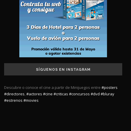
SÍGUENOS EN INSTAGRAM
Descubre o conoce el cine a partir de Minijuegos entre
#posters
#directores
,
#actores
#cine
#criticas
#concursos
#dvd
#bluray
#estrenos
#movies