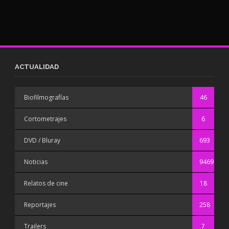
ACTUALIDAD
Biofilmografías
46
Cortometrajes
6
DVD / Bluray
693
Noticias
9469
Relatos de cine
18
Reportajes
258
Trailers
7