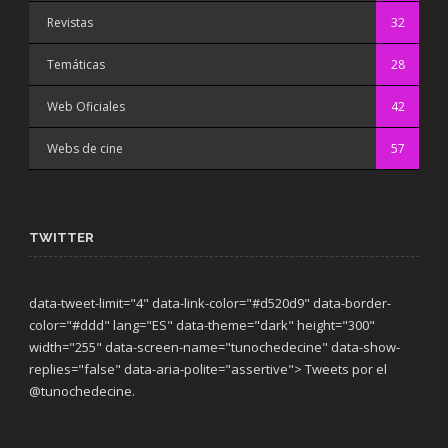
Revistas
32
Temáticas
28
Web Oficiales
42
Webs de cine
57
TWITTER
data-tweet-limit="4" data-link-color="#d520d9" data-border-
color="#ddd" lang="ES" data-theme="dark"
height="300"
width="255" data-screen-name="tunochedecine" data-show-
replies="false" data-aria-polite="assertive"> Tweets por el
@tunochedecine.