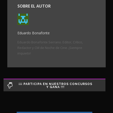
SOBRE EL AUTOR
Eduardo Bonafonte
Eduardo Bonafonte Serrano. Editor, Crítico,
Redactor y CM de Noche de Cine. ¡Siempre
inquieto!
¡¡¡ PARTICIPA EN NUESTROS CONCURSOS
Y GANA !!!