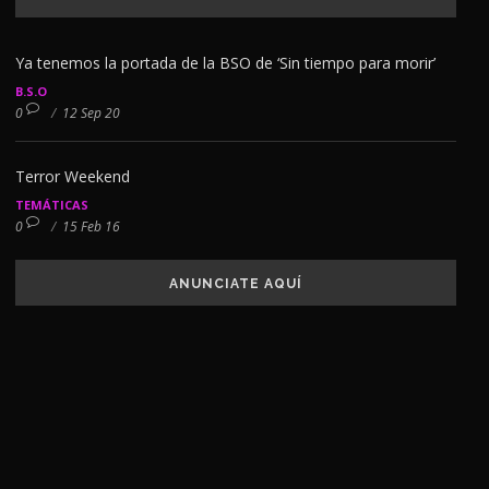
Ya tenemos la portada de la BSO de ‘Sin tiempo para morir’
B.S.O
0
/
12 Sep 20
Terror Weekend
TEMÁTICAS
0
/
15 Feb 16
ANUNCIATE AQUÍ