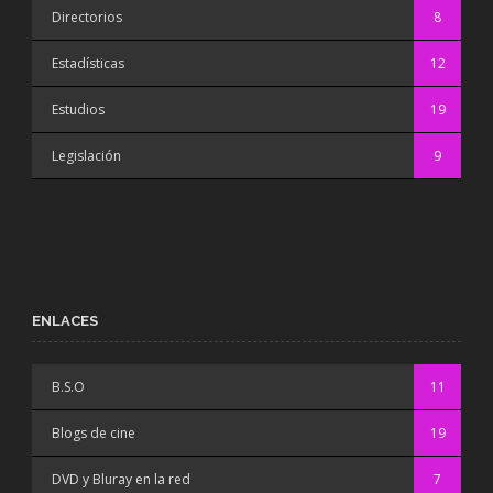
Directorios
8
Estadísticas
12
Estudios
19
Legislación
9
ENLACES
B.S.O
11
Blogs de cine
19
DVD y Bluray en la red
7