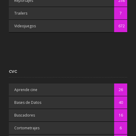
Reportajes
258
Trailers
7
Videojuegos
672
CVC
Aprende cine
26
Bases de Datos
40
Buscadores
16
Cortometrajes
6