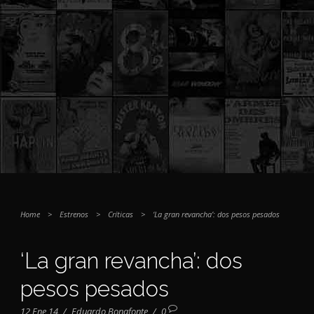
Home
>
Estrenos
>
Críticas
>
‘La gran revancha’: dos pesos pesados
‘La gran revancha’: dos
pesos pesados
12 Ene 14
/
Eduardo Bonafonte
/
0