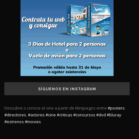
SÍGUENOS EN INSTAGRAM
Descubre o conoce el cine a partir de Minijuegos entre
#posters
#directores
,
#actores
#cine
#criticas
#concursos
#dvd
#bluray
#estrenos
#movies