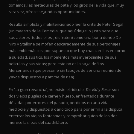
tomamos, las meteduras de pata y los giros de la vida que, muy
rara vez, ofrece segundas oportunidades.
Resulta simplista y malintencionado leer la cinta de Peter Segal
(un maestro de la Comedia, que aquí dirige lo justo para que
sus actores -todos ellos-, disfruten) como una burla donde De
Niro y Stallone se mofan descaradamente de sus personajes
más emblemáticos: por supuesto que hay chascarrillos en torno
a su edad, sus tics, los momentos más inverosímiles de sus
películas y sus vidas; pero esto no es la saga de ‘Los
Mercenarios’ (que presume sin tapujos de ser una reunión de
yayos dispuestos a partirse de risa).
En ‘La gran revancha’, no existe el ridículo.
The Kid
y
Razor
son
dos viejos púgiles de carne y hueso, enfrentados durante
décadas por errores del pasado, perdidos en una vida
mediocre y dispuestos a darlo todo para poner fin a la disputa,
enterrar los viejos fantasmas y comprobar quien de los dos
merece las loas del cuadrilátero.