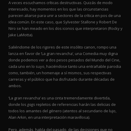
A veces escuchamos críticas destructivas. Quizás de modo
interesado, hay momentos en los que las circunstancias
parecen aliarse para unir a sectores de la crítica en pos de una
idea común. En este caso, que Sylvester Stallone y Robert De
Niro se han meado en los dos iconos que interpretaron (Rocky y
Jake LaMotta).
Saliéndome de los rigores de este insólito canon, rompo una
lanza en favor de ‘La gran revancha’, una Comedia muy digna
donde podemos ver a dos pesos pesados del Mundo del Cine,
cada uno en lo suyo, haciéndose tanto una entrañable parodia
como, también, un homenaje a sí mismos, sus respectivas
carreras y el público que ha disfrutado durante décadas de
ambos.
‘La gran revancha’ es una cinta tremendamente divertida,
donde los
gags
repletos de referencias harán las delicias de
todos los amantes del género (atentos al secundario de lujo,
Alan Arkin, en una interpretación maravillosa).
Pero, además, habla del pasado, de las decisiones que no