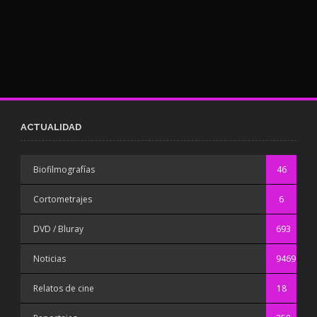
ACTUALIDAD
Biofilmografías
46
Cortometrajes
6
DVD / Bluray
693
Noticias
9469
Relatos de cine
18