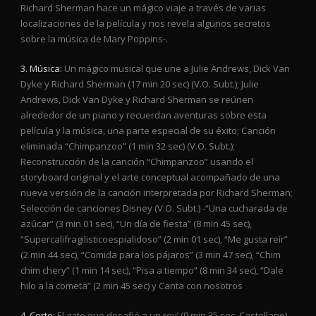
Richard Sherman hace un mágico viaje a través de varias
localizaciones de la película y nos revela algunos secretos
sobre la música de Mary Poppins-.
3. Música:
Un mágico musical que une a Julie Andrews, Dick Van
Dyke y Richard Sherman (17 min 20 sec) (V.O. Subt.); Julie
Andrews, Dick Van Dyke y Richard Sherman se reúnen
alrededor de un piano y recuerdan aventuras sobre esta
película y la música, una parte especial de su éxito; Canción
eliminada “Chimpanzoo” (1 min 32 sec) (V.O. Subt.);
Reconstrucción de la canción “Chimpanzoo” usando el
storyboard original y el arte conceptual acompañado de una
nueva versión de la canción interpretada por Richard Sherman;
Selección de canciones Disney (V.O. Subt.) -“Una cucharada de
azúcar” (3 min 01 sec), “Un día de fiesta” (8 min 45 sec),
“Supercalifragilisticoespialidoso” (2 min 01 sec), “Me gusta reír”
(2 min 44 sec), “Comida para los pájaros” (3 min 47 sec), “Chim
chim chery” (1 min 14 sec), “Pisa a tiempo” (8 min 34 sec), “Dale
hilo a la cometa” (2 min 45 sec) y Canta con nosotros
4. Corto:
El gato que desafió a un rey’ (9 min 35 sec. Castellano)