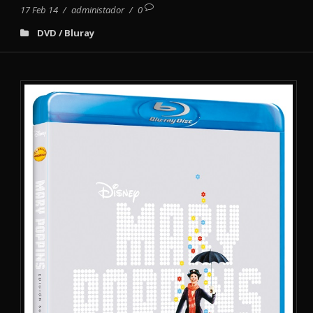
17 Feb 14
/
administador
/
0
DVD / Bluray