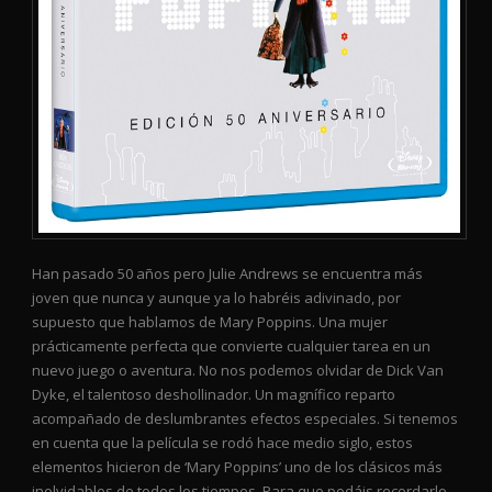
Han pasado 50 años pero Julie Andrews se encuentra más
joven que nunca y aunque ya lo habréis adivinado, por
supuesto que hablamos de Mary Poppins. Una mujer
prácticamente perfecta que convierte cualquier tarea en un
nuevo juego o aventura. No nos podemos olvidar de Dick Van
Dyke, el talentoso deshollinador. Un magnífico reparto
acompañado de deslumbrantes efectos especiales. Si tenemos
en cuenta que la película se rodó hace medio siglo, estos
elementos hicieron de ‘Mary Poppins’ uno de los clásicos más
inolvidables de todos los tiempos. Para que podáis recordarlo