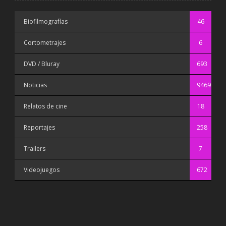
Biofilmografías
46
Cortometrajes
6
DVD / Bluray
693
Noticias
9469
Relatos de cine
18
Reportajes
258
Trailers
7
Videojuegos
672