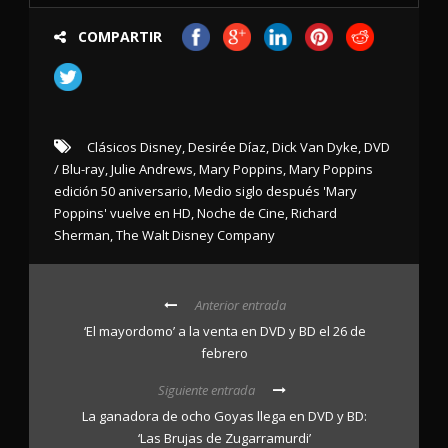
COMPARTIR
Clásicos Disney
,
Desirée Díaz
,
Dick Van Dyke
,
DVD
/ Blu-ray
,
Julie Andrews
,
Mary Poppins
,
Mary Poppins
edición 50 aniversario
,
Medio siglo después 'Mary
Poppins' vuelve en HD
,
Noche de Cine
,
Richard
Sherman
,
The Walt Disney Company
Anterior entrada
‘El mayordomo’ a la venta en DVD y BD el 26 de
febrero
Siguiente entrada
La ganadora de ocho Goyas llega en DVD y BD:
‘Las Brujas de Zugarramurdi’