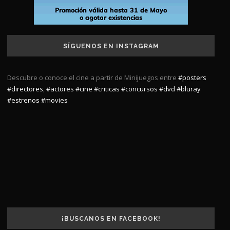
SÍGUENOS EN INSTAGRAM
Descubre o conoce el cine a partir de Minijuegos entre
#posters
#directores
,
#actores
#cine
#criticas
#concursos
#dvd
#bluray
#estrenos
#movies
¡BUSCANOS EN FACEBOOK!