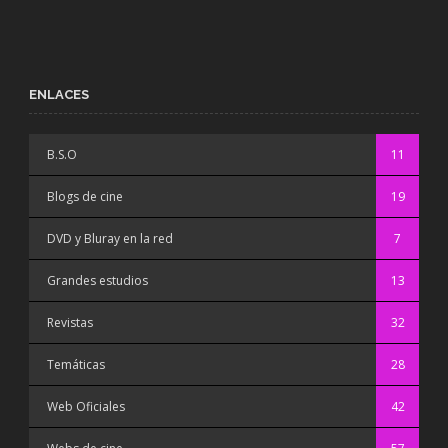
ENLACES
B.S.O
11
Blogs de cine
19
DVD y Bluray en la red
7
Grandes estudios
13
Revistas
32
Temáticas
28
Web Oficiales
42