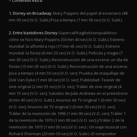
– Contenido extra:
1. Disney en Broadway:
Mary Poppins del papel al escenario (48
min 00 sec) (V.O. Subt.);Pisa a tiempo (7 min 06 sec) (V.O. Subt.)
2. Entre bastidores Disney
:Supercalifragilisticoespialidoso:
cómo se hizo Mary Poppins (50 min 40 sec) (V.O. Subt.); Estreno
mundial: la alfombra roja (17 min 45 sec) (V.O. Subt.); Estreno
mundial: la fiesta (6 min 23 sec) (V.O. Subt.); Película y magia (7
min 05 sec) (V.O. Subt.); Reconstrucción de una escena: un día de
fiesta (13 min 05 sec) (V.O. Subt.); Reconstrucción de una escena:
pisa a tiempo (4 min 50 sec) (V.O. sec); Prueba de maquillaje de
Dick Van Dyke (1 min 00 sec) (V.O. sec); Publicidad -Teaser de
cine original (2 min 55 sec) (V.O. sec); Tráiler de cine original (4
min 15 sec) (V.O. sec); Saludos de Julie Andrews en el preestreno
(0 min 40 sec) (V.O. Subt.); Anuncio de TV original 1 (0 min 30 sec)
(V.O. sec); Anuncio de TV original 2 (0 min 30 sec) (V.O. sec);
Tráiler de la reemisión de 1996 (1 min 00 sec) (V.O. sec); Tráiler 1
de la reemisión de 1973 (1 min 00 sec) (V.O. sec) yTráiler 2 de la
reemisión de 1973 (1 min 00 sec) (V.O. sec)-; Un viaje musical con
Richard Sherman (20 min 50 sec) (V.O. Subt.) -El compositor