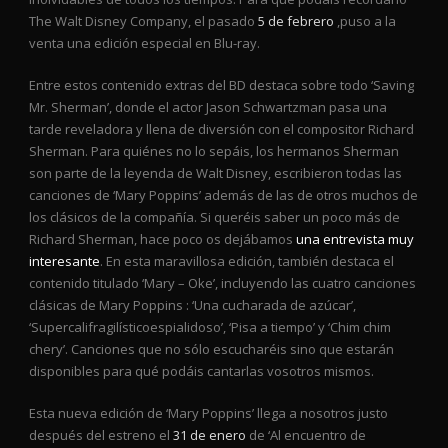
The Walt Disney Company, el pasado
5 de febrero
,puso a la
venta una edición especial en Blu-ray.
Entre estos contenido extras del BD destaca sobre todo ‘Saving
Mr. Sherman’, donde el actor Jason Schwartzman pasa una
tarde reveladora y llena de diversión con el compositor Richard
Sherman. Para quiénes no lo sepáis, los hermanos Sherman
son parte de la leyenda de Walt Disney, escribieron todas las
canciones de ‘Mary Poppins’ además de las de otros muchos de
los clásicos de la compañía. Si queréis saber un poco más de
Richard Sherman, hace poco os dejábamos
una entrevista muy
interesante
. En esta maravillosa edición, también destaca el
contenido titulado ‘Mary – Oke’, incluyendo las cuatro canciones
clásicas de Mary Poppins : ‘Una cucharada de azúcar’,
‘Supercalifragilísticoespialidoso’, ‘Pisa a tiempo’ y ‘Chim chim
chery’. Canciones que no sólo escucharéis sino que estarán
disponibles para qué podáis cantarlas vosotros mismos.
Esta nueva edición de ‘Mary Poppins’ llega a nosotros justo
después del estreno el
31 de enero
de ‘Al encuentro de