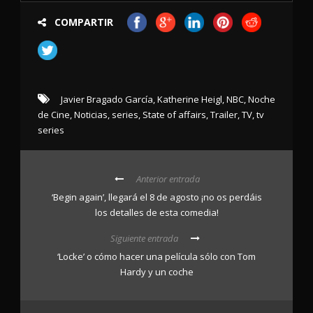
COMPARTIR
Javier Bragado García
,
Katherine Heigl
,
NBC
,
Noche
de Cine
,
Noticias
,
series
,
State of affairs
,
Trailer
,
TV
,
tv
series
Anterior entrada
‘Begin again’, llegará el 8 de agosto ¡no os perdáis
los detalles de esta comedia!
Siguiente entrada
‘Locke’ o cómo hacer una película sólo con Tom
Hardy y un coche