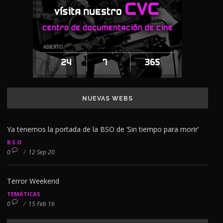
NUEVAS WEBS
Ya tenemos la portada de la BSO de ‘Sin tiempo para morir’
B.S.O
0
/
12 Sep 20
Terror Weekend
TEMÁTICAS
0
/
15 Feb 16