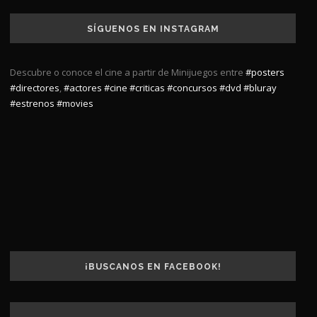
SÍGUENOS EN INSTAGRAM
Descubre o conoce el cine a partir de Minijuegos entre
#posters
#directores
,
#actores
#cine
#criticas
#concursos
#dvd
#bluray
#estrenos
#movies
¡BUSCANOS EN FACEBOOK!