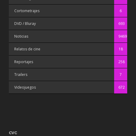
Cortometrajes
6
DVD / Bluray
693
Noticias
9469
Relatos de cine
18
Reportajes
258
Trailers
7
Videojuegos
672
CVC