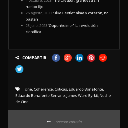
1 octubre, 2023
‘The Creator’: grandeza sin
rumbo fijo
26 agosto, 2023
‘Blue Beetle’: alma y corazón, no
bastan
23 julio, 2023
‘Oppenheimer’: la revolución
científica
COMPARTIR
cine
,
Coherence
,
Críticas
,
Eduardo Bonafonte
,
Eduardo Bonafonte Serrano
,
James Ward Byrkit
,
Noche
de Cine
Anterior entrada