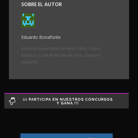
SOBRE EL AUTOR
Eduardo Bonafonte
Eduardo Bonafonte Serrano. Editor, Crítico,
Redactor y CM de Noche de Cine. ¡Siempre
inquieto!
¡¡¡ PARTICIPA EN NUESTROS CONCURSOS
Y GANA !!!