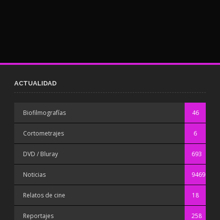
ACTUALIDAD
Biofilmografías
46
Cortometrajes
6
DVD / Bluray
693
Noticias
9469
Relatos de cine
18
Reportajes
258