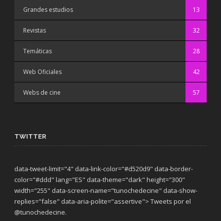
Grandes estudios
13
Revistas
32
Temáticas
28
Web Oficiales
42
Webs de cine
57
TWITTER
data-tweet-limit="4" data-link-color="#d520d9" data-border-
color="#ddd" lang="ES" data-theme="dark"
height="300"
width="255" data-screen-name="tunochedecine" data-show-
replies="false" data-aria-polite="assertive"> Tweets por el
@tunochedecine.