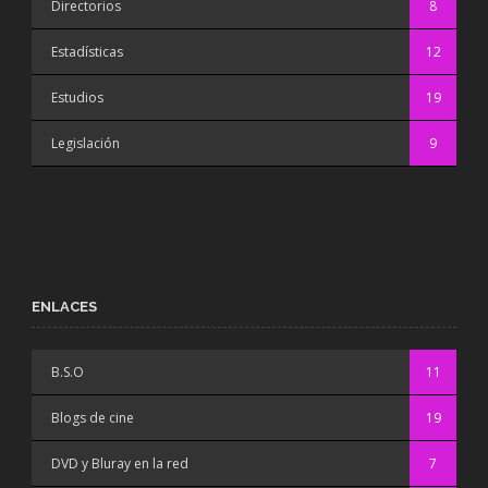
Directorios
8
Estadísticas
12
Estudios
19
Legislación
9
ENLACES
B.S.O
11
Blogs de cine
19
DVD y Bluray en la red
7