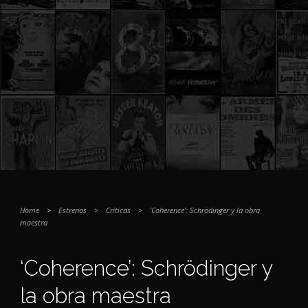
Home
>
Estrenos
>
Críticas
>
‘Coherence’: Schrödinger y la obra
maestra
‘Coherence’: Schrödinger y
la obra maestra