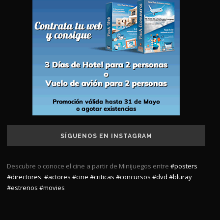
SÍGUENOS EN INSTAGRAM
Descubre o conoce el cine a partir de Minijuegos entre
#posters
#directores
,
#actores
#cine
#criticas
#concursos
#dvd
#bluray
#estrenos
#movies