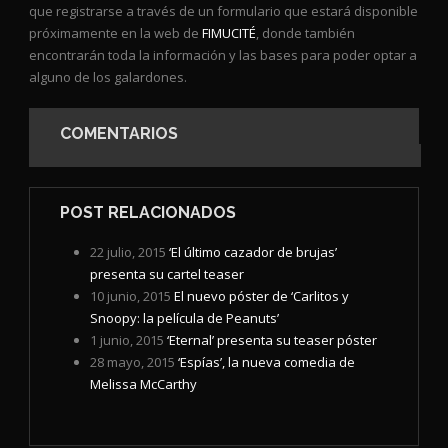
que registrarse a través de un formulario que estará disponible
próximamente en la web de
FIMUCITÉ
, donde también
encontrarán toda la información y las bases para poder optar a
alguno de los galardones.
COMENTARIOS
POST RELACIONADOS
22 julio, 2015
‘El último cazador de brujas’
presenta su cartel teaser
10 junio, 2015
El nuevo póster de ‘Carlitos y
Snoopy: la película de Peanuts’
1 junio, 2015
‘Eternal’ presenta su teaser póster
28 mayo, 2015
‘Espías’, la nueva comedia de
Melissa McCarthy