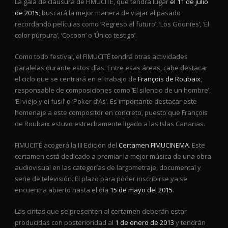
La gala de clausura de FIMUCITÉ, que tendrá lugar
el 11 de julio
de 2015
, buscará la mejor manera de viajar al pasado
recordando películas como ‘Regreso al futuro’, ‘Los Goonies’, ‘El
color púrpura’, ‘Cocoon’ o ‘Único testigo’.
Como todo festival, el FIMUCITÉ tendrá otras actividades
paralelas durante estos días. Entre esas áreas, cabe destacar
el ciclo que se centrará en el trabajo de
François de Roubaix
,
responsable de composiciones como ‘El silencio de un hombre’,
‘El viejo y el fusil’ o ‘Poker d’As’. Es importante destacar este
homenaje a este compositor en concreto, puesto que François
de Roubaix estuvo estrechamente ligado a las Islas Canarias.
FIMUCITÉ acogerá la III Edición del
Certamen FIMUCINEMA
. Este
certamen está dedicado a premiar la mejor música de una obra
audiovisual en las categorías de largometraje, documental y
serie de televisión. El plazo para poder inscribirse ya se
encuentra abierto hasta el día
15 de mayo del 2015
.
Las cintas que se presenten al certamen deberán estar
producidas con posterioridad al
1 de enero de 2013
y tendrán