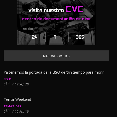
NUEVAS WEBS
Ya tenemos la portada de la BSO de ‘Sin tiempo para morir’
B.S.O
0
/
12 Sep 20
Terror Weekend
TEMÁTICAS
0
/
15 Feb 16