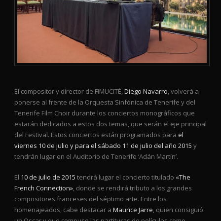
El compositor y director de FIMUCITÉ,
Diego Navarro
, volverá a
ponerse al frente de la Orquesta Sinfónica de Tenerife y del
Tenerife Film Choir durante los conciertos monográficos que
estarán dedicados a estos dos temas, que serán el eje principal
del Festival. Estos conciertos están programados para
el
viernes 10 de julio y para el sábado 11 de julio del año 2015
y
tendrán lugar en el Auditorio de Tenerife ‘Adán Martín’.
El
10 de julio de 2015
tendrá lugar el concierto titulado
«The
French Connection»
, donde se rendirá tributo a los grandes
compositores franceses del séptimo arte. Entre los
homenajeados, cabe destacar a
Maurice Jarre
, quien consiguió
un Oscar y que compuso las partituras de películas como