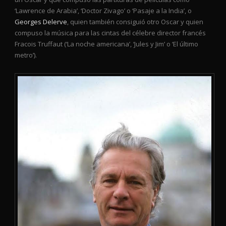
‘Lawrence de Arabia’, ‘Doctor Zivago’ o ‘Pasaje a la India’, o
Georges Delerve
, quien también consiguió otro Oscar y quien
compuso la música para las cintas del célebre director francés
Fracois Truffaut (‘La noche americana’, ‘Jules y Jim’ o ‘El último
metro’).