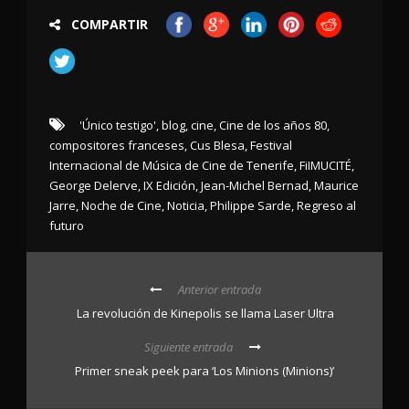
COMPARTIR
'Único testigo'
,
blog
,
cine
,
Cine de los años 80
,
compositores franceses
,
Cus Blesa
,
Festival
Internacional de Música de Cine de Tenerife
,
FiIMUCITÉ
,
George Delerve
,
IX Edición
,
Jean-Michel Bernad
,
Maurice
Jarre
,
Noche de Cine
,
Noticia
,
Philippe Sarde
,
Regreso al
futuro
Anterior entrada
La revolución de Kinepolis se llama Laser Ultra
Siguiente entrada
Primer sneak peek para ‘Los Minions (Minions)’