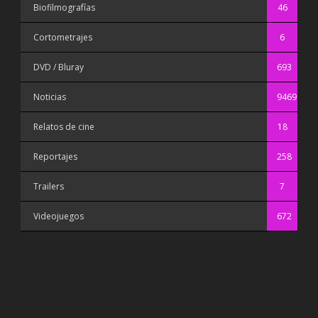
Biofilmografías
46
Cortometrajes
6
DVD / Bluray
693
Noticias
9469
Relatos de cine
18
Reportajes
258
Trailers
7
Videojuegos
672