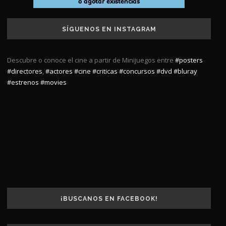
SÍGUENOS EN INSTAGRAM
Descubre o conoce el cine a partir de Minijuegos entre
#posters
#directores
,
#actores
#cine
#criticas
#concursos
#dvd
#bluray
#estrenos
#movies
¡BUSCANOS EN FACEBOOK!