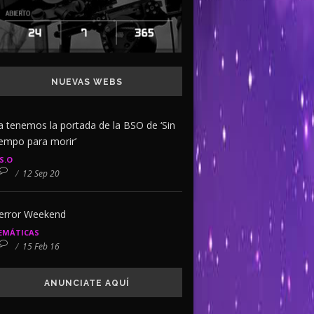
NUEVAS WEBS
a tenemos la portada de la BSO de ‘Sin
iempo para morir’
.S.O
/
12 Sep 20
error Weekend
EMÁTICAS
/
15 Feb 16
ANUNCIATE AQUÍ