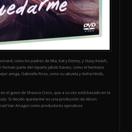
eonard, como los padres de Mia, Kat y Denny, y Stacy Keach,
n forman parte del reparto Jakob Davies, como el hermano
ejor amiga, Gabrielle Rose, como su abuela y Aisha Hinds,
basó en el guion de Shauna Cross, que a su vez está basado en la
ula. ‘Si decido quedarme’ es una producción de Alison
Brad Van Arragon como productores ejecutivos.