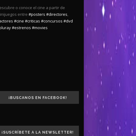
escubre o conoce el cine a partir de
inijuegos entre
#posters
#directores
,
actores
#cine
#criticas
#concursos
#dvd
bluray
#estrenos
#movies
¡BUSCANOS EN FACEBOOK!
¡SUSCRÍBETE A LA NEWSLETTER!