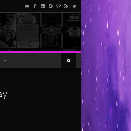
S
ray