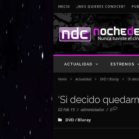
INICIO
¿NOS QUIERES CONOCER?
PUB
ACTUALIDAD
ESTRENOS
Home
>
Actualidad
>
DVD / Bluray
>
‘Si dec
‘Si decido quedar
02 Feb 15
/
administador
/
0
DVD / Bluray