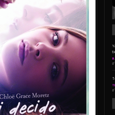
Y
t
B
0
T
T
0