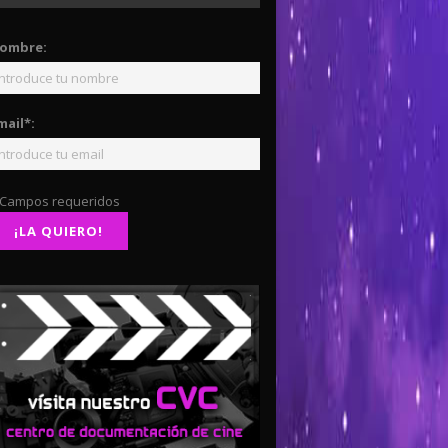
ombre:
mail*:
 Campos requeridos