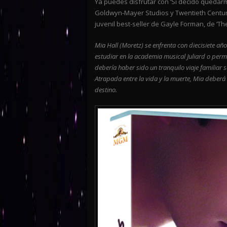
Ya puedes disfrutar con ‘Si decido quedar
Goldwyn-Mayer Studios y Twentieth Century
juvenil best-seller de Gayle Forman, de ‘The
Mia Hall (Moretz) se enfrenta con diecisiete año
estudiar en la academia musical Juliard o perm
debería haber sido un tranquilo viaje familiar s
Atrapada entre la vida y la muerte, Mia deberá 
destino.