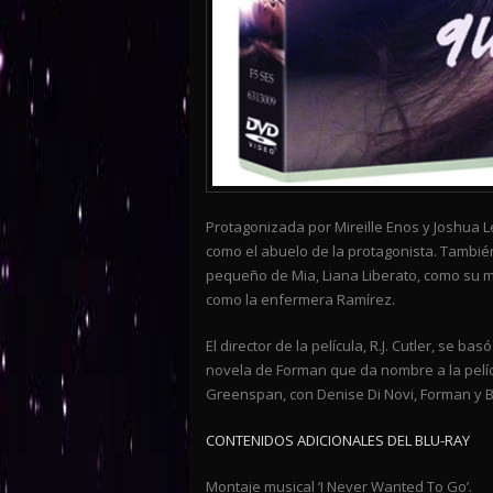
Protagonizada por Mireille Enos y Joshua L
como el abuelo de la protagonista. Tambié
pequeño de Mia, Liana Liberato, como su m
como la enfermera Ramírez.
El director de la película, R.J. Cutler, se 
novela de Forman que da nombre a la pelíc
Greenspan, con Denise Di Novi, Forman y 
CONTENIDOS ADICIONALES DEL BLU-RAY
Montaje musical ‘I Never Wanted To Go’.