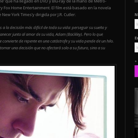
me’ que ha llegado en DVD y Blu-ray de la mano de Metro-
 Fox Home Entertainment. El film está basado en la novela
N
 New York Times’y dirigida por J.R. Cutler.
s a la decisión más difícil de toda su vida: perseguir su sueño y
anecer junto al amor de su vida, Adam (Backley). Pero lo que
E
e convierte de repente en una catástrofe y su vida pende de un hilo.
tomar una decisión que no afectará solo a su futuro, sino a su
*