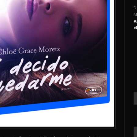
D
M
#
#