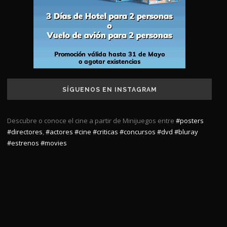
SÍGUENOS EN INSTAGRAM
Descubre o conoce el cine a partir de Minijuegos entre
#posters
#directores
,
#actores
#cine
#criticas
#concursos
#dvd
#bluray
#estrenos
#movies