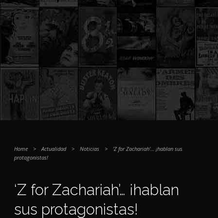
Home
>
Actualidad
>
Noticias
>
‘Z for Zachariah’… ¡hablan sus
protagonistas!
‘Z for Zachariah’… ¡hablan
sus protagonistas!