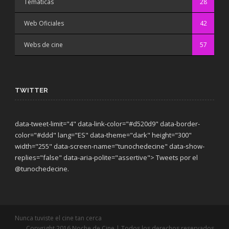
Temáticas
28
Web Oficiales
42
Webs de cine
57
TWITTER
data-tweet-limit="4" data-link-color="#d520d9" data-border-
color="#ddd" lang="ES" data-theme="dark"
height="300"
width="255" data-screen-name="tunochedecine" data-show-
replies="false" data-aria-polite="assertive"> Tweets por el
@tunochedecine.
Nunca tuviste el cine tan cerca
Copyright 2016 Noche de Cine | Todos los derechos reservados