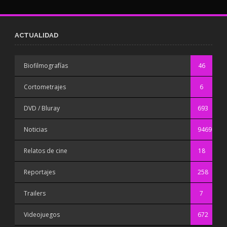
ACTUALIDAD
Biofilmografías
46
Cortometrajes
6
DVD / Bluray
693
Noticias
9469
Relatos de cine
18
Reportajes
258
Trailers
7
Videojuegos
672