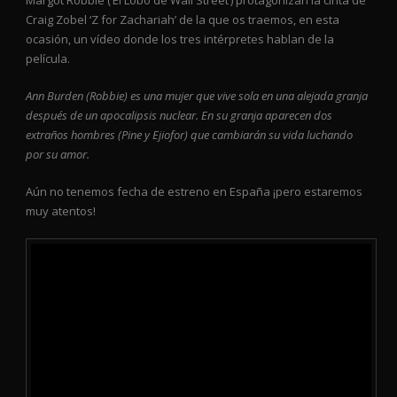
Margot Robbie (‘El Lobo de Wall Street’) protagonizan la cinta de
Craig Zobel ‘Z for Zachariah’ de la que os traemos, en esta
ocasión, un vídeo donde los tres intérpretes hablan de la
película.
Ann Burden (Robbie) es una mujer que vive sola en una alejada granja
después de un apocalipsis nuclear. En su granja aparecen dos
extraños hombres (Pine y Ejiofor) que cambiarán su vida luchando
por su amor.
Aún no tenemos fecha de estreno en España ¡pero estaremos
muy atentos!