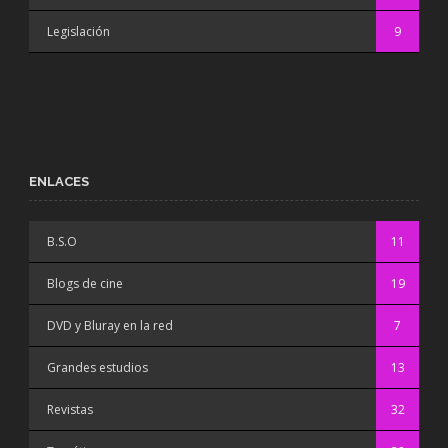
Legislación
9
ENLACES
B.S.O
11
Blogs de cine
19
DVD y Bluray en la red
7
Grandes estudios
13
Revistas
32