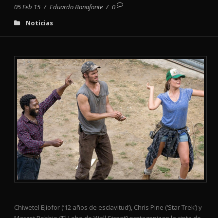
05 Feb 15
/
Eduardo Bonafonte
/
0
Noticias
Chiwetel Ejiofor (’12 años de esclavitud’), Chris Pine (‘Star Trek’) y