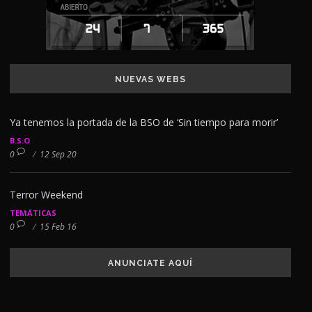
NUEVAS WEBS
Ya tenemos la portada de la BSO de ‘Sin tiempo para morir’
B.S.O
0
/
12 Sep 20
Terror Weekend
TEMÁTICAS
0
/
15 Feb 16
ANUNCIATE AQUÍ