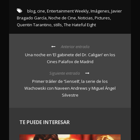
blog
,
cine
,
Entertainment Weekly
,
Imágenes
,
Javier
Bragado García
,
Noche de Cine
,
Noticias
,
Pictures
,
Quentin Tarantino
,
stills
,
The Hateful Eight
Anterior entrada
Una noche en ‘El gabinete del Dr. Caligari’ en los
Cines Palafox de Madrid
Siguiente entrada
Primer tráiler de ‘Sense8’, la serie de los
Wachowski con Naveen Andrews y Miguel Ángel
Silvestre
TE PUEDE INTERESAR