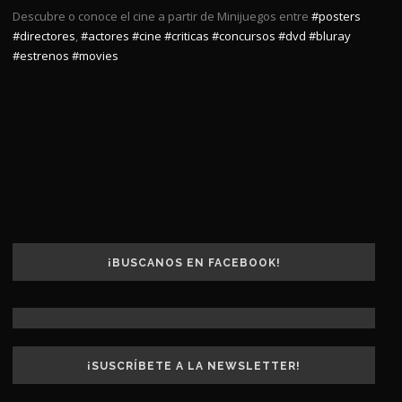
Descubre o conoce el cine a partir de Minijuegos entre
#posters
#directores
,
#actores
#cine
#criticas
#concursos
#dvd
#bluray
#estrenos
#movies
¡BUSCANOS EN FACEBOOK!
¡SUSCRÍBETE A LA NEWSLETTER!