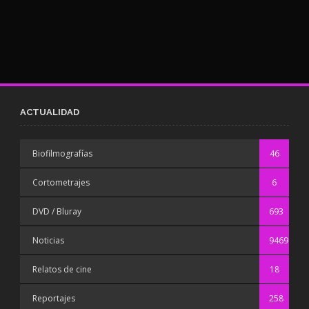
ACTUALIDAD
Biofilmografías
46
Cortometrajes
6
DVD / Bluray
693
Noticias
9469
Relatos de cine
18
Reportajes
258