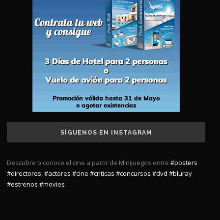
SÍGUENOS EN INSTAGRAM
Descubre o conoce el cine a partir de Minijuegos entre
#posters
#directores
,
#actores
#cine
#criticas
#concursos
#dvd
#bluray
#estrenos
#movies