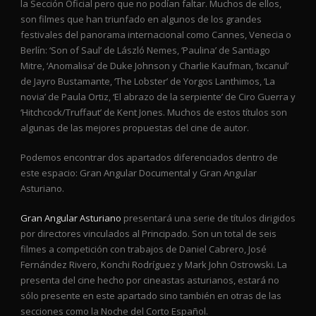
la Sección Oficial pero que no podían faltar. Muchos de ellos,
son filmes que han triunfado en algunos de los grandes
festivales del panorama internacional como Cannes, Venecia o
Berlín: ‘Son of Saul’ de László Nemes, ‘Paulina’ de Santiago
Mitre, ‘Anomalisa’ de Duke Johnson y Charlie Kaufman, ‘Ixcanul’
de Jayro Bustamante, ‘The Lobster’ de Yorgos Lanthimos, ‘La
novia’ de Paula Ortiz, ‘El abrazo de la serpiente’ de Ciro Guerra y
‘Hitchcock/Truffaut’ de Kent Jones. Muchos de estos títulos son
algunas de las mejores propuestas del cine de autor.
Podemos encontrar dos apartados diferenciados dentro de
este espacio: Gran Angular Documental y Gran Angular
Asturiano.
Gran Angular Asturiano
presentará una serie de títulos dirigidos
por directores vinculados al Principado. Son un total de seis
filmes a competición con trabajos de Daniel Cabrero, José
Fernández Rivero, Konchi Rodríguez y Mark John Ostrowski. La
presenta del cine hecho por cineastas asturianos, estará no
sólo presente en este apartado sino también en otras de las
secciones como la Noche del Corto Español.