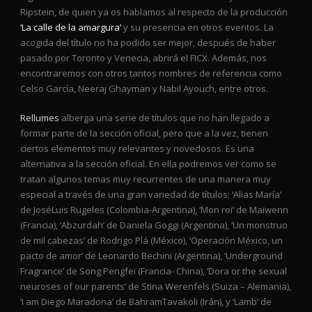
Ripstein, de quien ya os hablamos al respecto de la producción
‘La calle de la amargura’
y su presencia en otros eventos. La
acogida del título no ha podido ser mejor, después de haber
pasado por Toronto y Venecia, abrirá el FICX. Además, nos
encontraremos con otros tantos nombres de referencia como
Celso García, Neeraj Ghayman y Nabil Ayouch, entre otros.
Rellumes
alberga una serie de títulos que no han llegado a
formar parte de la sección oficial, pero que a la vez, tienen
ciertos elementos muy relevantes y novedosos. Es una
alternativa a la sección oficial. En ella podremos ver como se
tratan algunos temas muy recurrentes de una manera muy
especial a través de una gran variedad de títulos: ‘Alias María’
de JoséLuis Rugeles (Colombia-Argentina), ‘Mon roi’ de Maïwenn
(Francia), ‘Abzurdah’ de Daniela Goggi (Argentina), ‘Un monstruo
de mil cabezas’ de Rodrigo Plá (México), ‘Operación México, un
pacto de amor’ de Leonardo Bechini (Argentina), ‘Underground
Fragrance’ de Song Pengfei (Francia- China), ‘Dora or the sexual
neuroses of our parents’ de Stina Werenfels (Suiza – Alemania),
‘I am Diego Maradona’ de BahramTavakoli (Irán), y ‘Lamb’ de