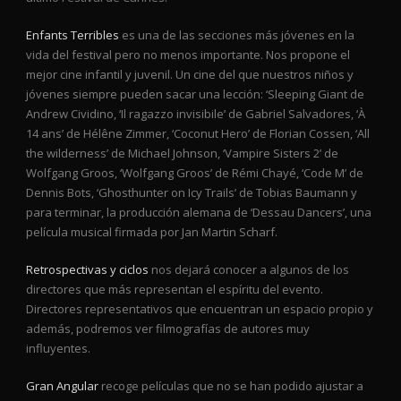
Enfants Terribles
es una de las secciones más jóvenes en la
vida del festival pero no menos importante. Nos propone el
mejor cine infantil y juvenil. Un cine del que nuestros niños y
jóvenes siempre pueden sacar una lección: ‘Sleeping Giant de
Andrew Cividino, ‘Il ragazzo invisibile’ de Gabriel Salvadores, ‘À
14 ans’ de Hélêne Zimmer, ‘Coconut Hero’ de Florian Cossen, ‘All
the wilderness’ de Michael Johnson, ‘Vampire Sisters 2’ de
Wolfgang Groos, ‘Wolfgang Groos’ de Rémi Chayé, ‘Code M’ de
Dennis Bots, ‘Ghosthunter on Icy Trails’ de Tobias Baumann y
para terminar, la producción alemana de ‘Dessau Dancers’, una
película musical firmada por Jan Martin Scharf.
Retrospectivas y ciclos
nos dejará conocer a algunos de los
directores que más representan el espíritu del evento.
Directores representativos que encuentran un espacio propio y
además, podremos ver filmografías de autores muy
influyentes.
Gran Angular
recoge películas que no se han podido ajustar a