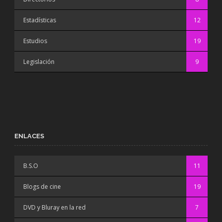
Estadísticas
12
Estudios
19
Legislación
9
ENLACES
B.S.O
11
Blogs de cine
19
DVD y Bluray en la red
7