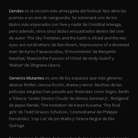
Llendes
es la sección más arriesgada del festival. Nos abre las
puertas a un cine de vanguardia. Se estrenará uno de los
títulos más esperados con ‘Ave y nada’ de Cristóbal Arteaga,
pero además, otros cinco títulos encuadrados dentro del cine
de autor: ‘The Sky Trembles and the Earth is Afraid and the two
eyes are not Brothers’ de Ben Rivers, ‘Impressions of a drowned
man’ de Kyros Papavassiliou, ‘El movimiento’ de Benjamín
Naishtat, ‘Maestà the Passion of Christ’ de Andy Guérif y
‘Walser’ de Zbigniew Libera.
Generos Mutantes
es uno de los espacios que más géneros
abarca: thriller, ciencia-ficción, drama y terror. Muchas de las
películas elegidas han pasado por festivales como Sitges, Berlín
o Tribeca: ‘Under Electric Clouds’ de Alexey German Jr., ‘Bridgend’
de Jeppe Rønde, ‘The invitation’ de Karyn Kusama, ‘The final
girls’ de Todd Strauss-Schulson, ‘Cosmodrama’ de Philippe
Fernández, ‘Cop Car’ de Jon Watts y ‘Sirena Negra’ de Elio
Quiroga.