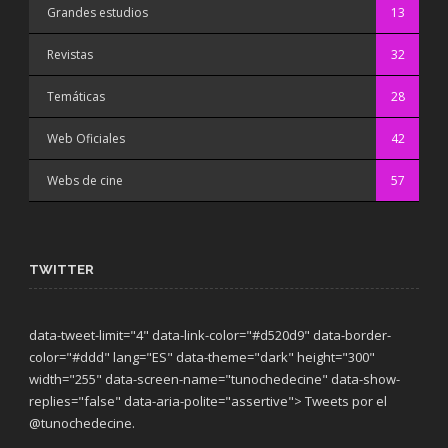
Grandes estudios
13
Revistas
32
Temáticas
28
Web Oficiales
42
Webs de cine
57
TWITTER
data-tweet-limit="4" data-link-color="#d520d9" data-border-
color="#ddd" lang="ES" data-theme="dark"
height="300"
width="255" data-screen-name="tunochedecine" data-show-
replies="false" data-aria-polite="assertive"> Tweets por el
@tunochedecine.