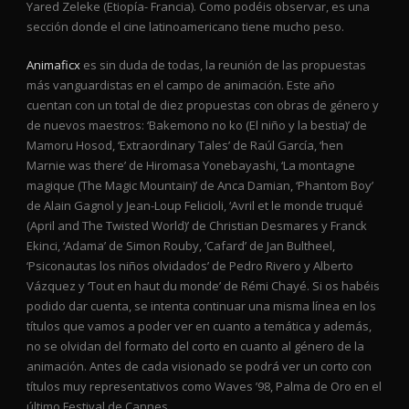
Yared Zeleke (Etiopía- Francia). Como podéis observar, es una
sección donde el cine latinoamericano tiene mucho peso.
Animaficx
es sin duda de todas, la reunión de las propuestas
más vanguardistas en el campo de animación. Este año
cuentan con un total de diez propuestas con obras de género y
de nuevos maestros: ‘Bakemono no ko (El niño y la bestia)’ de
Mamoru Hosod, ‘Extraordinary Tales’ de Raúl García, ‘hen
Marnie was there’ de Hiromasa Yonebayashi, ‘La montagne
magique (The Magic Mountain)’ de Anca Damian, ‘Phantom Boy’
de Alain Gagnol y Jean-Loup Felicioli, ‘Avril et le monde truqué
(April and The Twisted World)’ de Christian Desmares y Franck
Ekinci, ‘Adama’ de Simon Rouby, ‘Cafard’ de Jan Bultheel,
‘Psiconautas los niños olvidados’ de Pedro Rivero y Alberto
Vázquez y ‘Tout en haut du monde’ de Rémi Chayé. Si os habéis
podido dar cuenta, se intenta continuar una misma línea en los
títulos que vamos a poder ver en cuanto a temática y además,
no se olvidan del formato del corto en cuanto al género de la
animación. Antes de cada visionado se podrá ver un corto con
títulos muy representativos como Waves ’98, Palma de Oro en el
último Festival de Cannes.