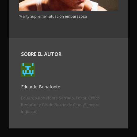
‘Marty Supreme’, situación embarazosa
SOBRE EL AUTOR
Eduardo Bonafonte
Eduardo Bonafonte Serrano. Editor, Crítico,
Redactor y CM de Noche de Cine. ¡Siempre
inquieto!