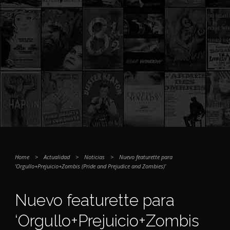
Home
>
Actualidad
>
Noticias
>
Nuevo featurette para
‘Orgullo+Prejuicio+Zombis (Pride and Prejudice and Zombies)’
Nuevo featurette para
‘Orgullo+Prejuicio+Zombis