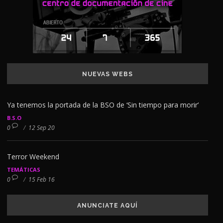
NUEVAS WEBS
Ya tenemos la portada de la BSO de ‘Sin tiempo para morir’
B.S.O
0
/
12 Sep 20
Terror Weekend
TEMÁTICAS
0
/
15 Feb 16
ANUNCIATE AQUÍ