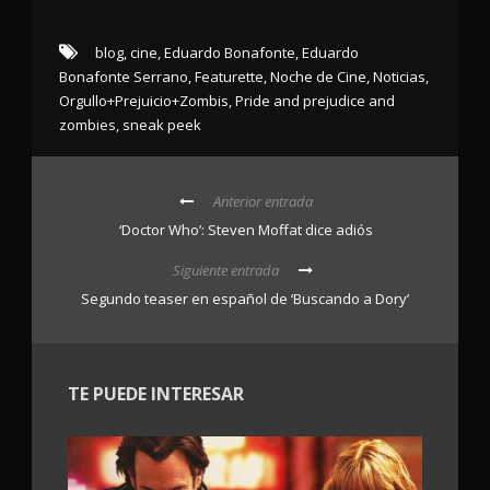
blog
,
cine
,
Eduardo Bonafonte
,
Eduardo
Bonafonte Serrano
,
Featurette
,
Noche de Cine
,
Noticias
,
Orgullo+Prejuicio+Zombis
,
Pride and prejudice and
zombies
,
sneak peek
Anterior entrada
‘Doctor Who’: Steven Moffat dice adiós
Siguiente entrada
Segundo teaser en español de ‘Buscando a Dory’
TE PUEDE INTERESAR