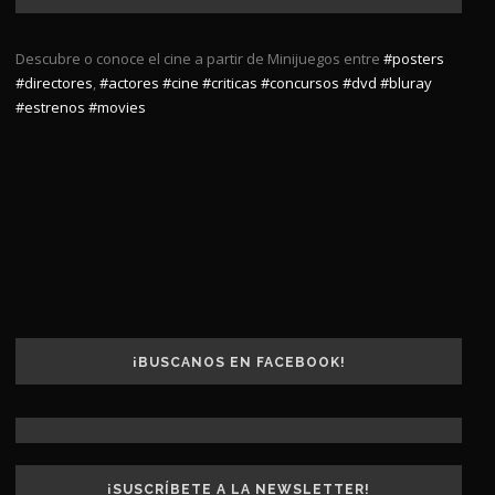
Descubre o conoce el cine a partir de Minijuegos entre
#posters
#directores
,
#actores
#cine
#criticas
#concursos
#dvd
#bluray
#estrenos
#movies
¡BUSCANOS EN FACEBOOK!
¡SUSCRÍBETE A LA NEWSLETTER!