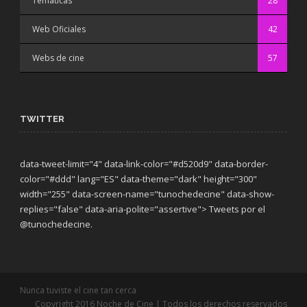
Temáticas
28
Web Oficiales
42
Webs de cine
57
TWITTER
data-tweet-limit="4" data-link-color="#d520d9" data-border-
color="#ddd" lang="ES" data-theme="dark"
height="300"
width="255" data-screen-name="tunochedecine" data-show-
replies="false" data-aria-polite="assertive"> Tweets por el
@tunochedecine.
Nunca tuviste el cine tan cerca
Copyright 2016 Noche de Cine | Todos los derechos reservados