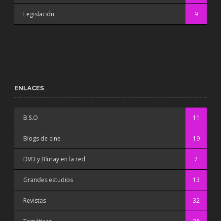
Legislación
9
ENLACES
B.S.O
11
Blogs de cine
19
DVD y Bluray en la red
7
Grandes estudios
13
Revistas
32