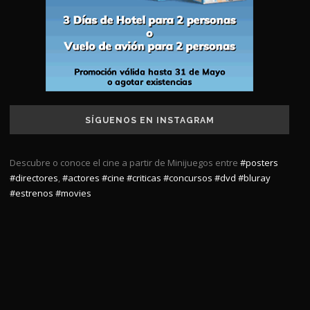
SÍGUENOS EN INSTAGRAM
Descubre o conoce el cine a partir de Minijuegos entre
#posters
#directores
,
#actores
#cine
#criticas
#concursos
#dvd
#bluray
#estrenos
#movies