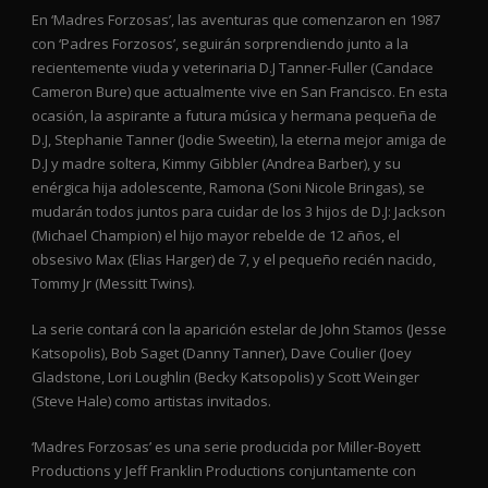
En ‘Madres Forzosas’, las aventuras que comenzaron en 1987
con ‘Padres Forzosos’, seguirán sorprendiendo junto a la
recientemente viuda y veterinaria D.J Tanner-Fuller (Candace
Cameron Bure) que actualmente vive en San Francisco. En esta
ocasión, la aspirante a futura música y hermana pequeña de
D.J, Stephanie Tanner (Jodie Sweetin), la eterna mejor amiga de
D.J y madre soltera, Kimmy Gibbler (Andrea Barber), y su
enérgica hija adolescente, Ramona (Soni Nicole Bringas), se
mudarán todos juntos para cuidar de los 3 hijos de D.J: Jackson
(Michael Champion) el hijo mayor rebelde de 12 años, el
obsesivo Max (Elias Harger) de 7, y el pequeño recién nacido,
Tommy Jr (Messitt Twins).
La serie contará con la aparición estelar de John Stamos (Jesse
Katsopolis), Bob Saget (Danny Tanner), Dave Coulier (Joey
Gladstone, Lori Loughlin (Becky Katsopolis) y Scott Weinger
(Steve Hale) como artistas invitados.
‘Madres Forzosas’ es una serie producida por Miller-Boyett
Productions y Jeff Franklin Productions conjuntamente con