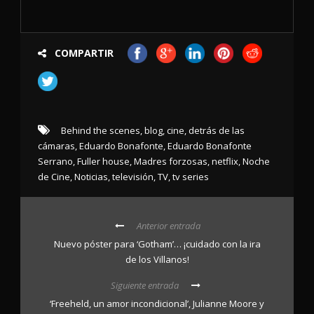
COMPARTIR
Behind the scenes
,
blog
,
cine
,
detrás de las
cámaras
,
Eduardo Bonafonte
,
Eduardo Bonafonte
Serrano
,
Fuller house
,
Madres forzosas
,
netflix
,
Noche
de Cine
,
Noticias
,
televisión
,
TV
,
tv series
Anterior entrada
Nuevo póster para ‘Gotham’… ¡cuidado con la ira
de los Villanos!
Siguiente entrada
‘Freeheld, un amor incondicional’, Julianne Moore y