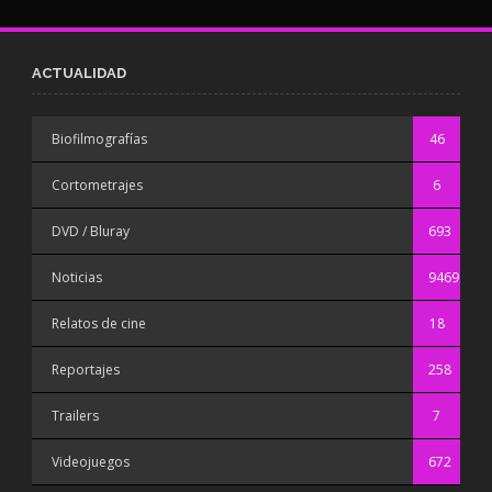
ACTUALIDAD
Biofilmografías
46
Cortometrajes
6
DVD / Bluray
693
Noticias
9469
Relatos de cine
18
Reportajes
258
Trailers
7
Videojuegos
672