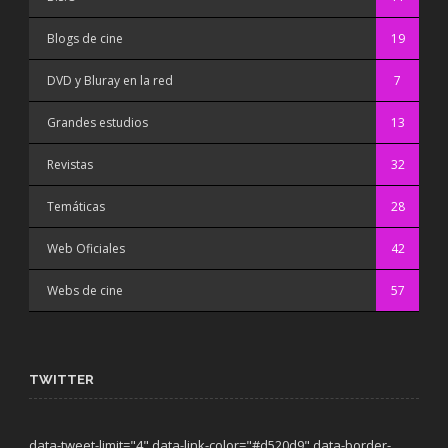
Blogs de cine
19
DVD y Bluray en la red
7
Grandes estudios
13
Revistas
32
Temáticas
28
Web Oficiales
42
Webs de cine
57
TWITTER
data-tweet-limit="4" data-link-color="#d520d9" data-border-