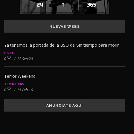
NUEVAS WEBS
Ya tenemos la portada de la BSO de ‘Sin tiempo para morir’
B.S.O
0
/
12 Sep 20
Terror Weekend
TEMÁTICAS
0
/
15 Feb 16
ANUNCIATE AQUÍ