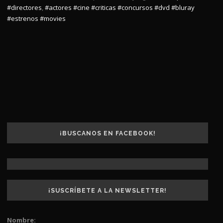
#directores
,
#actores
#cine
#criticas
#concursos
#dvd
#bluray
#estrenos
#movies
¡BUSCANOS EN FACEBOOK!
¡SUSCRÍBETE A LA NEWSLETTER!
Nombre: