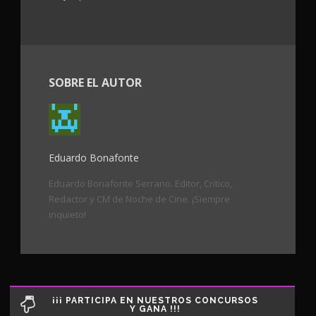
SOBRE EL AUTOR
Eduardo Bonafonte
Eduardo Bonafonte Serrano. Editor, Crítico,
Redactor y CM de Noche de Cine. ¡Siempre
inquieto!
¡¡¡ PARTICIPA EN NUESTROS CONCURSOS
Y GANA !!!