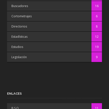
Buscadores
16
Cortometrajes
6
Directorios
8
Estadísticas
12
Estudios
19
Legislación
9
ENLACES
B.S.O
11