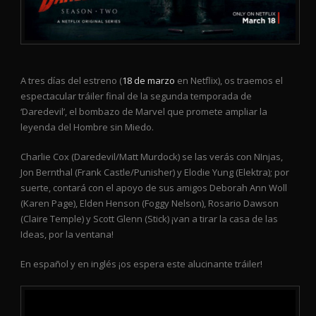
A tres días del estreno (
18 de marzo
en Netflix), os traemos el
espectacular tráiler final de la segunda temporada de
‘Daredevil’, el bombazo de Marvel que promete ampliar la
leyenda del Hombre sin Miedo.
Charlie Cox (Daredevil/Matt Murdock) se las verás con NInjas,
Jon Bernthal (Frank Castle/Punisher) y Elodie Yung (Elektra); por
suerte, contará con el apoyo de sus amigos Deborah Ann Woll
(Karen Page), Elden Henson (Foggy Nelson), Rosario Dawson
(Claire Temple) y Scott Glenn (Stick) ¡van a tirar la casa de las
Ideas, por la ventana!
En español y en inglés ¡os espera este alucinante tráiler!