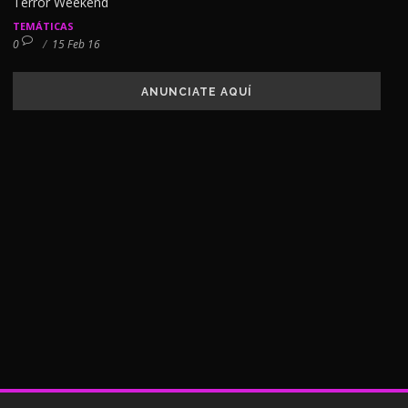
Terror Weekend
TEMÁTICAS
0
/
15 Feb 16
ANUNCIATE AQUÍ