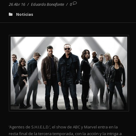
26 Abr 16
/
Eduardo Bonafonte
/
0
Noticias
‘Agentes de S.H.I.E.L.D.’, el show de ABC y Marvel entra en la
recta final de la tercera temporada, con la acción y la intriga a