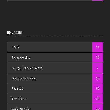
ENLACES
B.S.O
11
Blogs de cine
19
DVD y Bluray en la red
7
Grandes estudios
13
Revistas
32
Temáticas
28
Web Oficiales
42