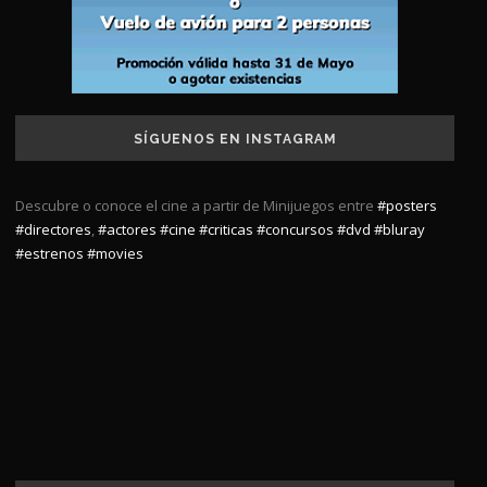
SÍGUENOS EN INSTAGRAM
Descubre o conoce el cine a partir de Minijuegos entre
#posters
#directores
,
#actores
#cine
#criticas
#concursos
#dvd
#bluray
#estrenos
#movies