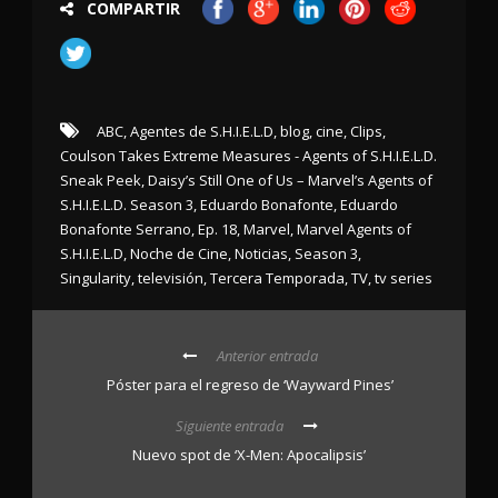
COMPARTIR
ABC
,
Agentes de S.H.I.E.L.D
,
blog
,
cine
,
Clips
,
Coulson Takes Extreme Measures - Agents of S.H.I.E.L.D.
Sneak Peek
,
Daisy’s Still One of Us – Marvel’s Agents of
S.H.I.E.L.D. Season 3
,
Eduardo Bonafonte
,
Eduardo
Bonafonte Serrano
,
Ep. 18
,
Marvel
,
Marvel Agents of
S.H.I.E.L.D
,
Noche de Cine
,
Noticias
,
Season 3
,
Singularity
,
televisión
,
Tercera Temporada
,
TV
,
tv series
Anterior entrada
Póster para el regreso de ‘Wayward Pines’
Siguiente entrada
Nuevo spot de ‘X-Men: Apocalipsis’