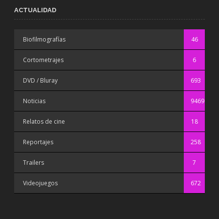
ACTUALIDAD
Biofilmografías
46
Cortometrajes
6
DVD / Bluray
693
Noticias
9469
Relatos de cine
18
Reportajes
258
Trailers
7
Videojuegos
672