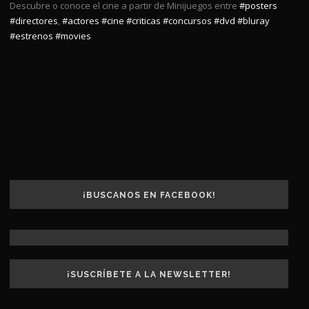
Descubre o conoce el cine a partir de Minijuegos entre
#posters
#directores
,
#actores
#cine
#criticas
#concursos
#dvd
#bluray
#estrenos
#movies
¡BUSCANOS EN FACEBOOK!
¡SUSCRÍBETE A LA NEWSLETTER!