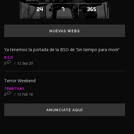
NUEVAS WEBS
Ya tenemos la portada de la BSO de ‘Sin tiempo para morir’
B.S.O
0
/
12 Sep 20
Terror Weekend
TEMÁTICAS
0
/
15 Feb 16
ANUNCIATE AQUÍ