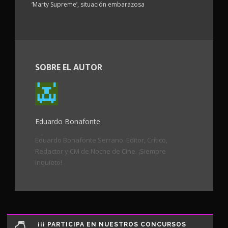
‘Marty Supreme’, situación embarazosa
SOBRE EL AUTOR
Eduardo Bonafonte
Eduardo Bonafonte Serrano. Editor, Crítico,
Redactor y CM de Noche de Cine. ¡Siempre
inquieto!
¡¡¡ PARTICIPA EN NUESTROS CONCURSOS