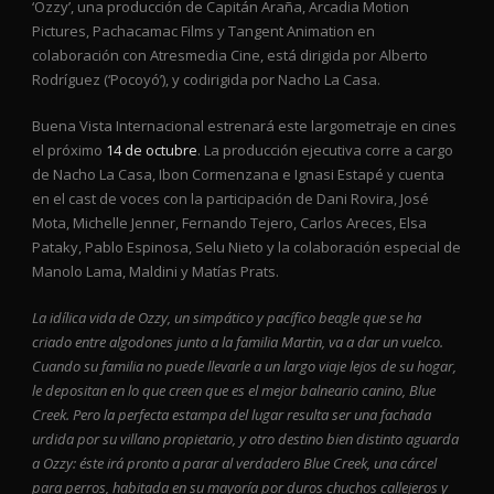
‘Ozzy’, una producción de Capitán Araña, Arcadia Motion
Pictures, Pachacamac Films y Tangent Animation en
colaboración con Atresmedia Cine, está dirigida por Alberto
Rodríguez (‘Pocoyó’), y codirigida por Nacho La Casa.
Buena Vista Internacional estrenará este largometraje en cines
el próximo
14 de octubre
. La producción ejecutiva corre a cargo
de Nacho La Casa, Ibon Cormenzana e Ignasi Estapé y cuenta
en el cast de voces con la participación de Dani Rovira, José
Mota, Michelle Jenner, Fernando Tejero, Carlos Areces, Elsa
Pataky, Pablo Espinosa, Selu Nieto y la colaboración especial de
Manolo Lama, Maldini y Matías Prats.
La idílica vida de Ozzy, un simpático y pacífico beagle que se ha
criado entre algodones junto a la familia Martin, va a dar un vuelco.
Cuando su familia no puede llevarle a un largo viaje lejos de su hogar,
le depositan en lo que creen que es el mejor balneario canino, Blue
Creek. Pero la perfecta estampa del lugar resulta ser una fachada
urdida por su villano propietario, y otro destino bien distinto aguarda
a Ozzy: éste irá pronto a parar al verdadero Blue Creek, una cárcel
para perros, habitada en su mayoría por duros chuchos callejeros y