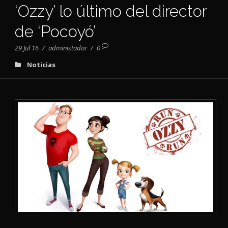
‘Ozzy’ lo último del director
de ‘Pocoyó’
29 Jul 16
/
administador
/
0
Noticias