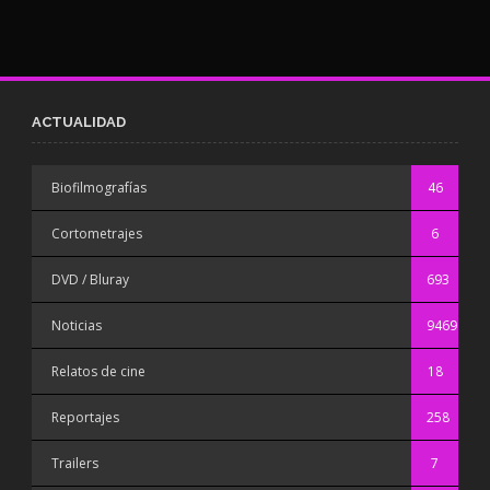
ACTUALIDAD
Biofilmografías
46
Cortometrajes
6
DVD / Bluray
693
Noticias
9469
Relatos de cine
18
Reportajes
258
Trailers
7