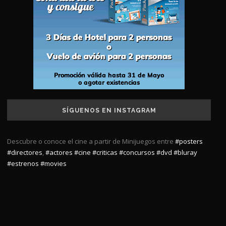
SÍGUENOS EN INSTAGRAM
Descubre o conoce el cine a partir de Minijuegos entre
#posters
#directores
,
#actores
#cine
#criticas
#concursos
#dvd
#bluray
#estrenos
#movies