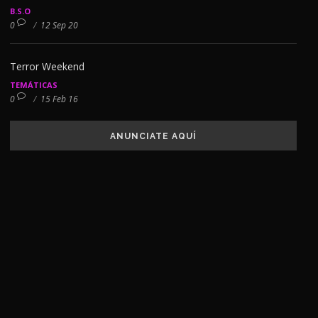
B.S.O
0
/
12 Sep 20
Terror Weekend
TEMÁTICAS
0
/
15 Feb 16
ANUNCIATE AQUÍ