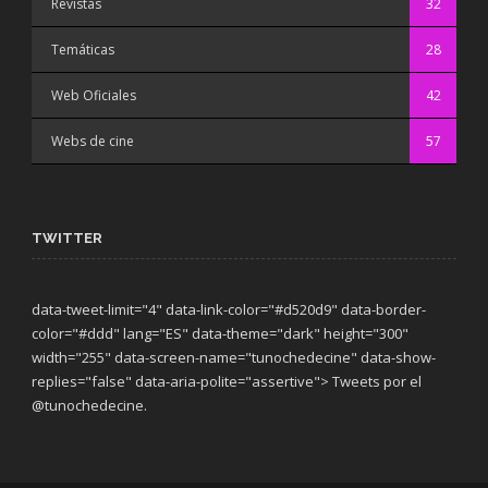
Revistas
32
Temáticas
28
Web Oficiales
42
Webs de cine
57
TWITTER
data-tweet-limit="4" data-link-color="#d520d9" data-border-
color="#ddd" lang="ES" data-theme="dark"
height="300"
width="255" data-screen-name="tunochedecine" data-show-
replies="false" data-aria-polite="assertive"> Tweets por el
@tunochedecine.