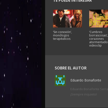
TE PUEDE INTERESAR
‘Sin conexión’,
‘Cumbres
monólogos
borrascosas’,
terapéuticos
corazones
atormentados
videoclip
SOBRE EL AUTOR
Eduardo Bonafonte
Eduardo Bonafonte Serrano
¡Siempre inquieto!