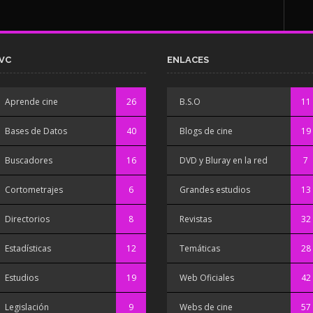
VC
ENLACES
Aprende cine
26
B.S.O
11
Bases de Datos
40
Blogs de cine
19
Buscadores
16
DVD y Bluray en la red
7
Cortometrajes
6
Grandes estudios
13
Directorios
8
Revistas
32
Estadísticas
12
Temáticas
28
Estudios
19
Web Oficiales
42
Legislación
9
Webs de cine
57