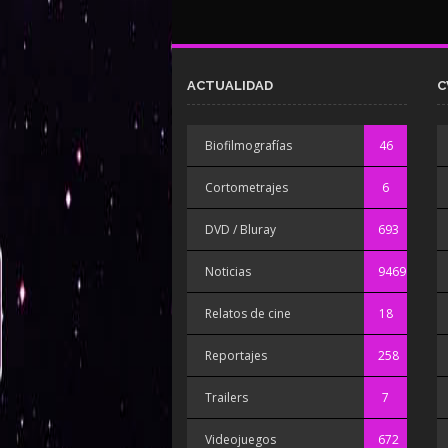
ACTUALIDAD
C
Biofilmografías
46
Cortometrajes
6
DVD / Bluray
693
Noticias
9469
Relatos de cine
18
Reportajes
258
Trailers
7
Videojuegos
672