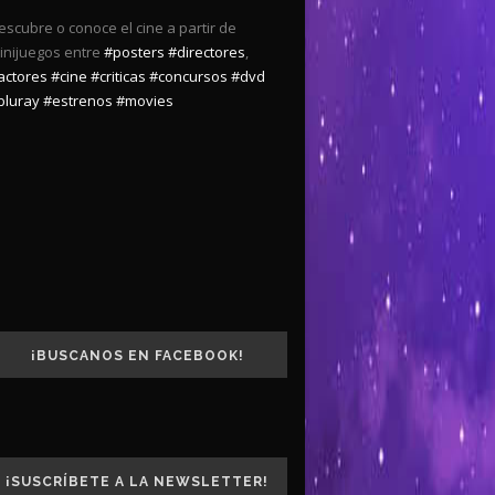
escubre o conoce el cine a partir de
inijuegos entre
#posters
#directores
,
actores
#cine
#criticas
#concursos
#dvd
bluray
#estrenos
#movies
¡BUSCANOS EN FACEBOOK!
¡SUSCRÍBETE A LA NEWSLETTER!