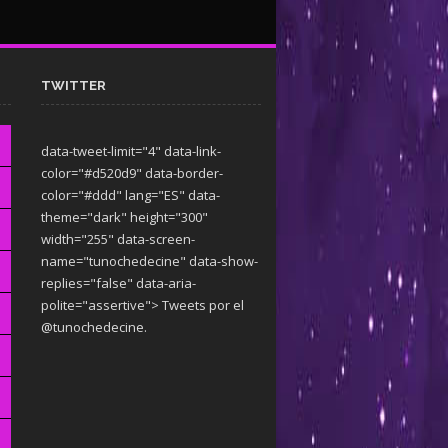
TWITTER
data-tweet-limit="4" data-link-
color="#d520d9" data-border-
color="#ddd" lang="ES" data-
theme="dark"
height="300"
width="255" data-screen-
name="tunochedecine" data-show-
replies="false" data-aria-
polite="assertive"> Tweets por el
@tunochedecine.