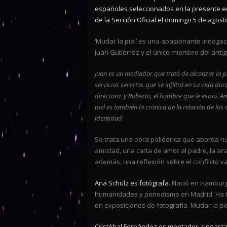
españoles seleccionados en la presente ed
de la Sección Oficial el domingo 5 de agos
‘Mudar la piel’ es una apasionante indagac
Juan Gutiérrez y el único miembro del anti
Juan es un mediador que trató de alcanzar la pa
servicios secretos que se infiltró en su vida dur
directora, y Roberto, el hombre que le espió. A
piel es también la crónica de la relación de los
identidad.
Se trata una obra poliédrica que aborda nu
amistad, una carta de amor al padre, la ana
además, una reflexión sobre el conflicto v
Ana Schulz es fotógrafa
. Nació en Hamburg
humanidades y periodismo en Madrid. Ha tra
en exposiciones de fotografía. Mudar la pi
Cristóbal Fernández es montador, cineasta