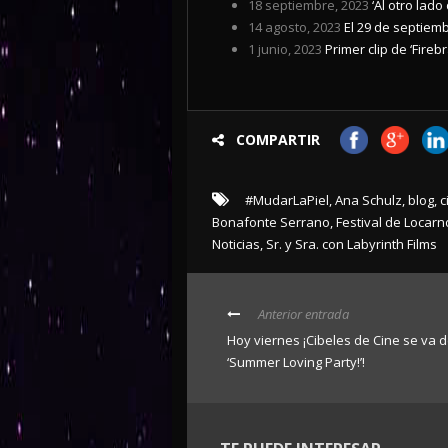
18 septiembre, 2023
‘Al otro lado
14 agosto, 2023
El 29 de septiem
1 junio, 2023
Primer clip de ‘Fireb
COMPARTIR
#MudarLaPiel
,
Ana Schulz
,
blog
,
c
Bonafonte Serrano
,
Festival de Locarn
Noticias
,
Sr. y Sra. con Labyrinth Films
Anterior entrada
Hoy viernes ¡Cibeles de Cine se va 
‘Summer Loving Party!’!