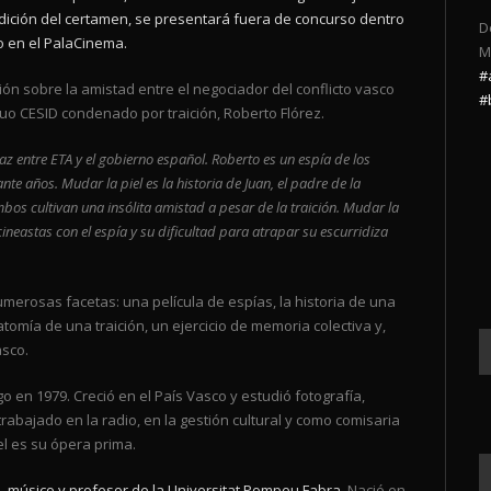
ición del certamen, se presentará fuera de concurso dentro
D
to en el PalaCinema.
M
#
ión sobre la amistad entre el negociador del conflicto vasco
#
guo CESID condenado por traición, Roberto Flórez.
z entre ETA y el gobierno español. Roberto es un espía de los
ante años. Mudar la piel es la historia de Juan, el padre de la
mbos cultivan una insólita amistad a pesar de la traición. Mudar la
 cineastas con el espía y su dificultad para atrapar su escurridiza
merosas facetas: una película de espías, la historia de una
tomía de una traición, un ejercicio de memoria colectiva y,
asco.
o en 1979. Creció en el País Vasco y estudió fotografía,
bajado en la radio, en la gestión cultural y como comisaria
el es su ópera prima.
, músico y profesor de la Universitat Pompeu Fabra
. Nació en