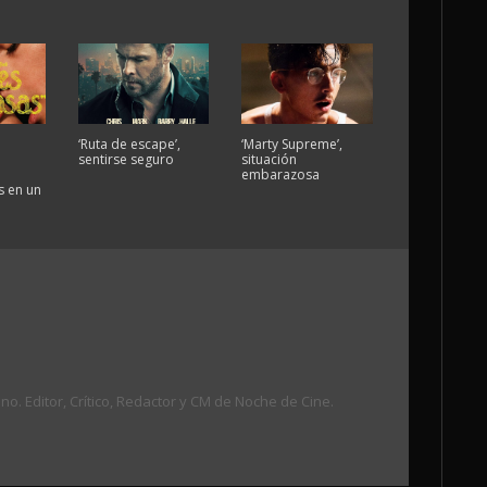
‘Ruta de escape’,
‘Marty Supreme’,
sentirse seguro
situación
embarazosa
 en un
. Editor, Crítico, Redactor y CM de Noche de Cine.