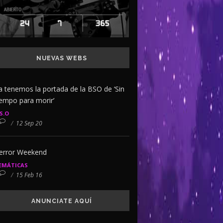
NUEVAS WEBS
a tenemos la portada de la BSO de ‘Sin
iempo para morir’
.S.O
/
12 Sep 20
error Weekend
EMÁTICAS
/
15 Feb 16
ANUNCIATE AQUÍ