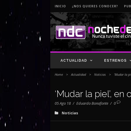
INICIO
¿NOS QUIERES CONOCER?
PUB
ACTUALIDAD
ESTRENOS
Home
>
Actualidad
>
Noticias
>
‘Mudar la pi
‘Mudar la piel’, en
05 Ago 18
/
Eduardo Bonafonte
/
0
Noticias