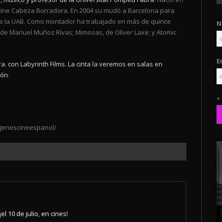
e cine Cabeza Borradora. En 2004 su mudó a Barcelona para
de la UAB. Como montador ha trabajado en más de quince
N
os, de Manuel Muñoz Rivas; Mimosas, de Oliver Laxe; y Atomic
E
ra. con Labyrinth Films.
La cinta la veremos en salas en
ión
.
*
genescineespanol/
¡el 10 de julio, en cines!