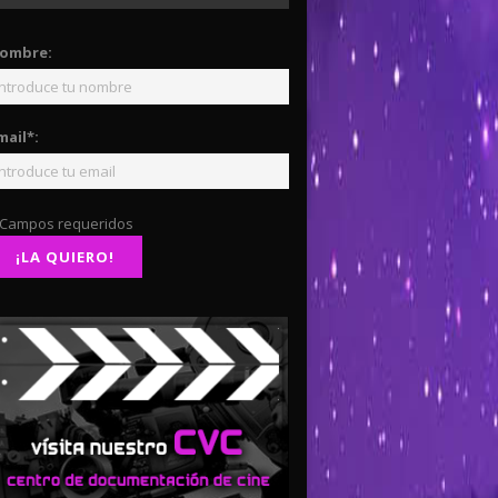
ombre:
mail*:
 Campos requeridos