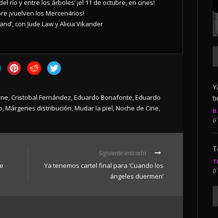
 del río y entre los árboles’ ¡el 11 de octubre, en cines!
bre ¡vuelven los Mercen4rios!
rand’, con Jude Law y Alicia Vikander
Y
ine
,
Cristobal Fernández
,
Eduardo Bonafonte
,
Eduardo
t
o
,
Márgenes distribución
,
Mudar la piel
,
Noche de Cine
,
B
0
T
Siguiente entrada
T
de
Ya tenemos cartel final para ‘Cuando los
0
ángeles duermen’