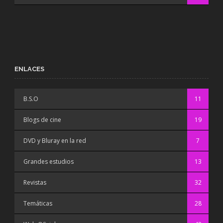
ENLACES
B.S.O
11
Blogs de cine
19
DVD y Bluray en la red
7
Grandes estudios
13
Revistas
32
Temáticas
28