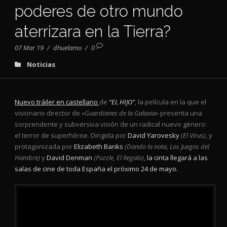
poderes de otro mundo
aterrizara en la Tierra?
07 Mar 19
/
dhuelamo
/
0
Noticias
Nuevo tráiler en castellano
de
“EL HIJO”
, la película en la que el
visionario director de
«Guardianes de la Galaxia»
presenta una
sorprendente y subversiva visión de un radical nuevo género:
el terror de superhéroe. Dirigida por
David Yarovesky
(El Virus)
, y
protagonizada por
Elizabeth Banks
(Dando la nota, Los Juegos del
Hambre)
y
David Denman
(Puzzle, El Regalo)
,
la cinta llegará a las
salas de cine de toda España el próximo 24 de mayo
.