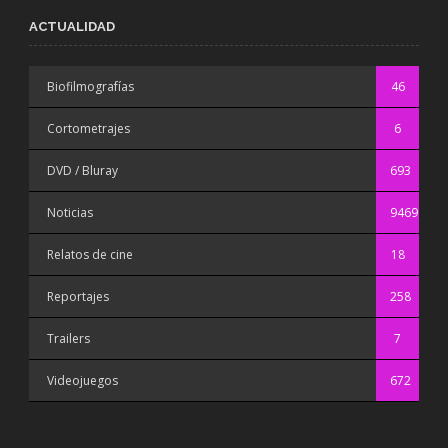
ACTUALIDAD
Biofilmografías
46
Cortometrajes
6
DVD / Bluray
693
Noticias
9469
Relatos de cine
18
Reportajes
258
Trailers
7
Videojuegos
672