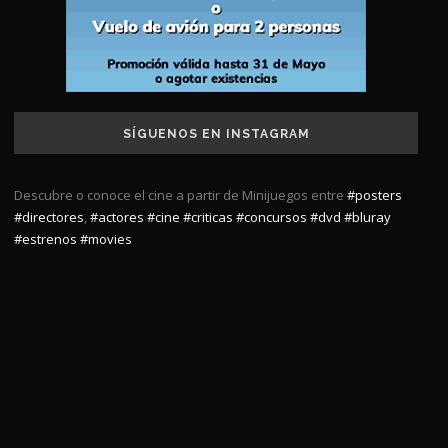
SÍGUENOS EN INSTAGRAM
Descubre o conoce el cine a partir de Minijuegos entre
#posters
#directores
,
#actores
#cine
#criticas
#concursos
#dvd
#bluray
#estrenos
#movies