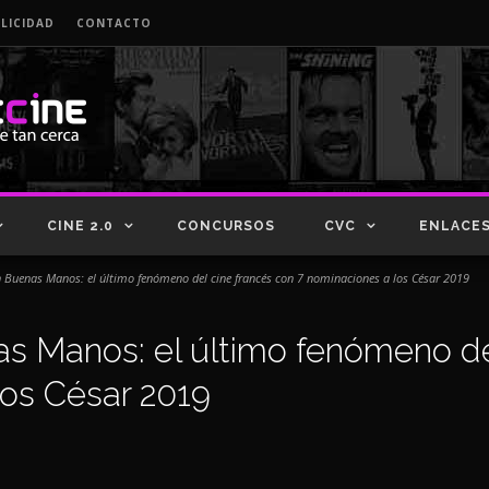
LICIDAD
CONTACTO
CINE 2.0
CONCURSOS
CVC
ENLACE
En Buenas Manos: el último fenómeno del cine francés con 7 nominaciones a los César 2019
as Manos: el último fenómeno de
los César 2019