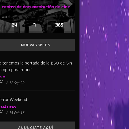
NUEVAS WEBS
a tenemos la portada de la BSO de ‘Sin
iempo para morir’
.S.O
/
12 Sep 20
error Weekend
EMÁTICAS
/
15 Feb 16
ANUNCIATE AQUÍ