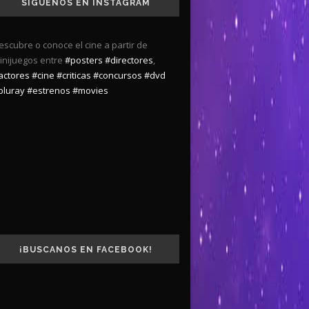
SÍGUENOS EN INSTAGRAM
escubre o conoce el cine a partir de
inijuegos entre
#posters
#directores
,
actores
#cine
#criticas
#concursos
#dvd
bluray
#estrenos
#movies
¡BUSCANOS EN FACEBOOK!