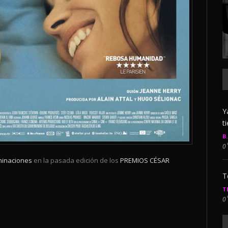
Y
t
B
0
minaciones
en la pasada edición de los
PREMIOS
CÉSAR
T
T
0