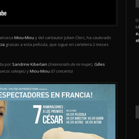
D
M
#
francesa
Miou-Miou
y del cantautor Julien Clerc, ha cautivado
#
cia
gracias a esta película, que sigue en cartelera 2 meses
da por
Sandrine Kiberlain
(Enamorado de mi mujer),
Gilles
juncos salvajes)
y
Miou-Miou
(El concierto)