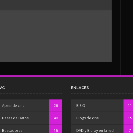
VC
ENLACES
Aprende cine
26
B.S.O
11
Bases de Datos
40
Blogs de cine
19
Buscadores
16
DVD y Bluray en la red
7