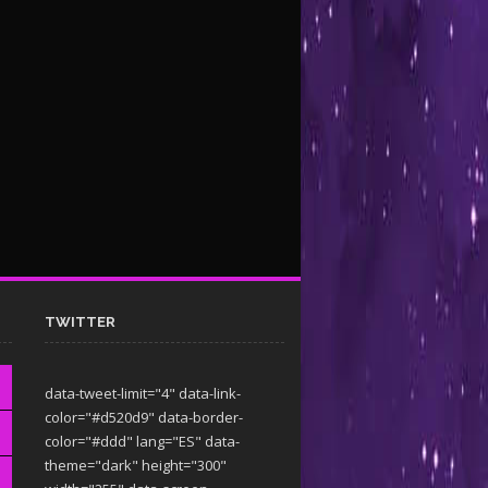
TWITTER
data-tweet-limit="4" data-link-
color="#d520d9" data-border-
color="#ddd" lang="ES" data-
theme="dark"
height="300"