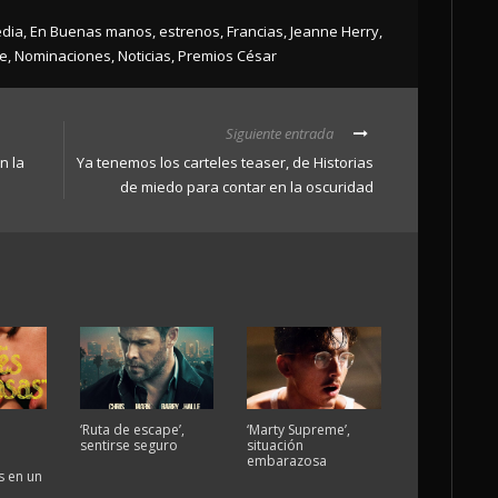
dia
,
En Buenas manos
,
estrenos
,
Francias
,
Jeanne Herry
,
e
,
Nominaciones
,
Noticias
,
Premios César
Siguiente entrada
n la
Ya tenemos los carteles teaser, de Historias
de miedo para contar en la oscuridad
‘Ruta de escape’,
‘Marty Supreme’,
sentirse seguro
situación
embarazosa
 en un