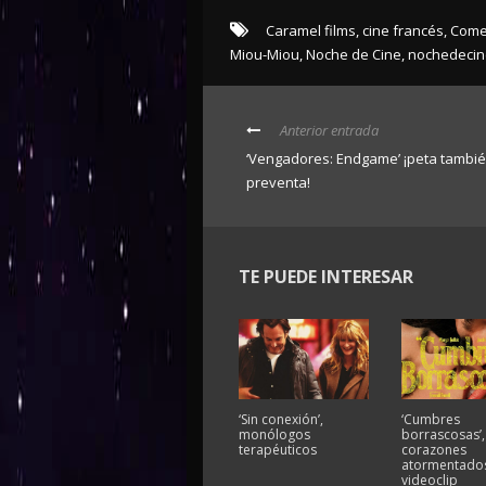
Caramel films
,
cine francés
,
Come
Miou-Miou
,
Noche de Cine
,
nochedecin
Anterior entrada
‘Vengadores: Endgame’ ¡peta tambié
preventa!
TE PUEDE INTERESAR
‘Sin conexión’,
‘Cumbres
monólogos
borrascosas’,
terapéuticos
corazones
atormentados
videoclip