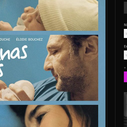
N
E
*