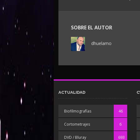
SOBRE EL AUTOR
dhuelamo
ACTUALIDAD
C
Biofilmografías
46
Cortometrajes
6
DVD / Bluray
693