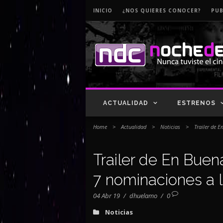
INICIO
¿NOS QUIERES CONOCER?
PUB
ACTUALIDAD
ESTRENOS
Home
>
Actualidad
>
Noticias
>
Trailer de 
Trailer de En Buen
7 nominaciones a 
04 Abr 19
/
dhuelamo
/
0
Noticias