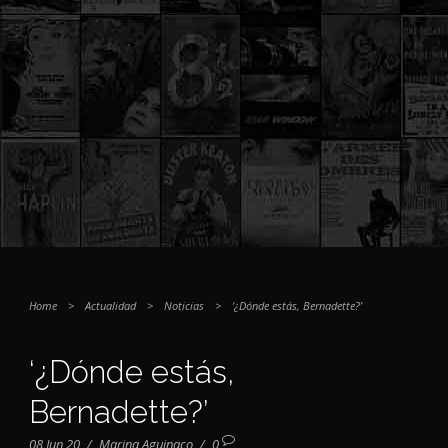
Home
>
Actualidad
>
Noticias
>
‘¿Dónde estás, Bernadette?’
‘¿Dónde estás,
Bernadette?’
08 Jun 20
/
Marina Aguinaco
/
0