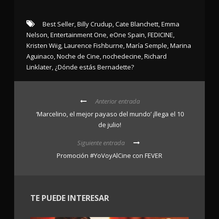
Best Seller
,
Billy Crudup
,
Cate Blanchett
,
Emma
Nelson
,
Entertainment One
,
eOne Spain
,
FEDICINE
,
Kristen Wiig
,
Laurence Fishburne
,
María Semple
,
Marina
Aguinaco
,
Noche de Cine
,
nochedecine
,
Richard
Linklater
,
¿Dónde estás Bernadette?
Anterior entrada
‘Marcelino, el mejor payaso del mundo’ ¡llega el 10
de julio!
Siguiente entrada
Promoción #YoVoyAlCine con FEVER
TE PUEDE INTERESAR