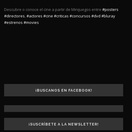
Descubre o conoce el cine a partir de Minijuegos entre
#posters
#directores
,
#actores
#cine
#criticas
#concursos
#dvd
#bluray
#estrenos
#movies
¡BUSCANOS EN FACEBOOK!
¡SUSCRÍBETE A LA NEWSLETTER!