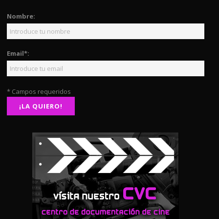
Nombre:
Email*:
* Campos requeridos