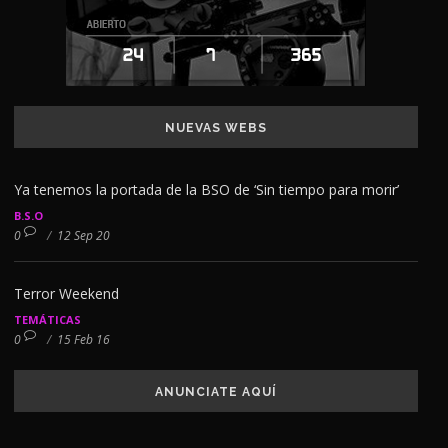
NUEVAS WEBS
Ya tenemos la portada de la BSO de ‘Sin tiempo para morir’
B.S.O
0
/
12 Sep 20
Terror Weekend
TEMÁTICAS
0
/
15 Feb 16
ANUNCIATE AQUÍ