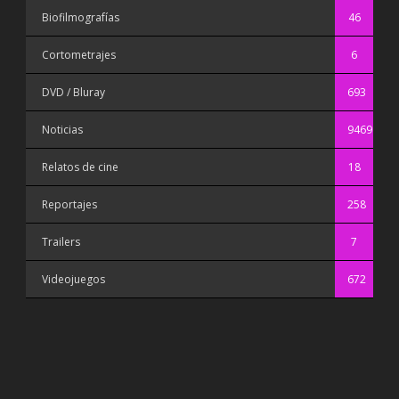
Biofilmografías
46
Cortometrajes
6
DVD / Bluray
693
Noticias
9469
Relatos de cine
18
Reportajes
258
Trailers
7
Videojuegos
672