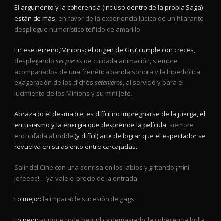
El argumento y la coherencia (incluso dentro de la propia Saga)
están de más
, en favor de la experiencia lúdica de un hilarante
despliegue humorístico teñido de amarillo.
En ese terreno,‘Minions: el origen de Gru’ cumple con creces
,
desplegando
set pieces
de cuidada animación, siempre
acompañados de una frenética banda sonora y la hiperbólica
exageración de los clichés
setenteros
, al servicio y para el
lucimiento de los Minions y su mini Jefe.
Abrazado el desmadre, es difícil no impregnarse de la juerga, el
entusiasmo y la energía que desprende la película
, siempre
enchufada al noble
(y difícil) arte de lograr que el espectador se
revuelva en su asiento entre carcajadas.
Salir del Cine con una sonrisa en los labios y gritando ¡mini
jefeeee!… ya vale el precio de la entrada.
Lo mejor:
la imparable sucesión de gags.
Lo peor:
aunque no le perjudica demasiado, la coherencia brilla