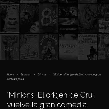
Home
>
Estrenos
>
Críticas
>
‘Minions. El origen de Gru’: vuelve la gran
comedia física
‘Minions. El origen de Gru’:
vuelve la gran comedia