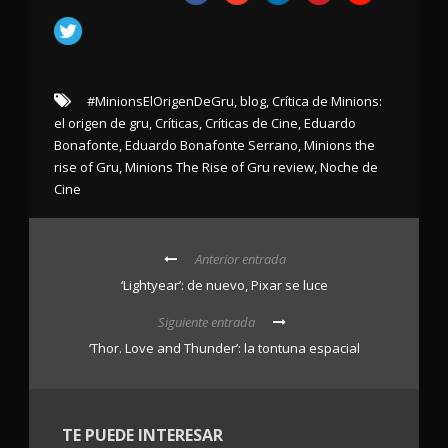
#MinionsElOrigenDeGru
,
blog
,
Crítica de Minions:
el origen de gru
,
Críticas
,
Críticas de Cine
,
Eduardo
Bonafonte
,
Eduardo Bonafonte Serrano
,
Minions the
rise of Gru
,
Minions The Rise of Gru review
,
Noche de
Cine
Anterior entrada
‘Lightyear’: de nuevo, Pixar se luce
Siguiente entrada
‘Thor. Love and Thunder’: la tontuna espacial
TE PUEDE INTERESAR