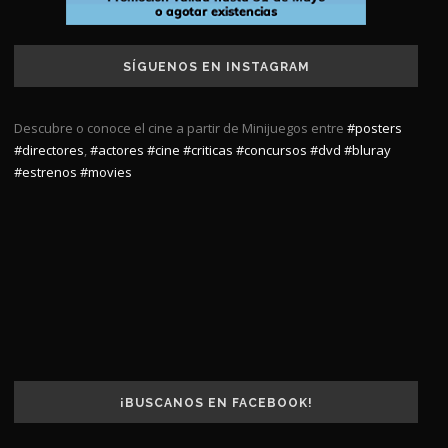
SÍGUENOS EN INSTAGRAM
Descubre o conoce el cine a partir de Minijuegos entre
#posters
#directores
,
#actores
#cine
#criticas
#concursos
#dvd
#bluray
#estrenos
#movies
¡BUSCANOS EN FACEBOOK!