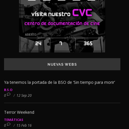
NUEVAS WEBS
Ya tenemos la portada de la BSO de ‘Sin tiempo para morir’
B.S.O
0
/
12 Sep 20
Terror Weekend
TEMÁTICAS
0
/
15 Feb 16