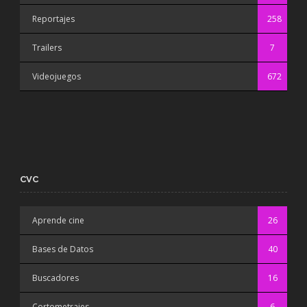
Reportajes
258
Trailers
7
Videojuegos
672
CVC
Aprende cine
26
Bases de Datos
40
Buscadores
16
Cortometrajes
6