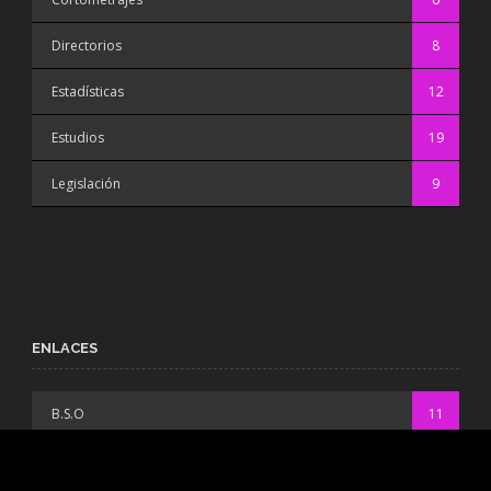
Directorios
8
Estadísticas
12
Estudios
19
Legislación
9
ENLACES
B.S.O
11
Blogs de cine
19