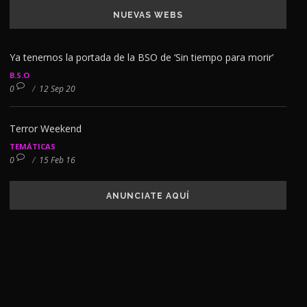
NUEVAS WEBS
Ya tenemos la portada de la BSO de ‘Sin tiempo para morir’
B.S.O
0
/
12 Sep 20
Terror Weekend
TEMÁTICAS
0
/
15 Feb 16
ANUNCIATE AQUÍ