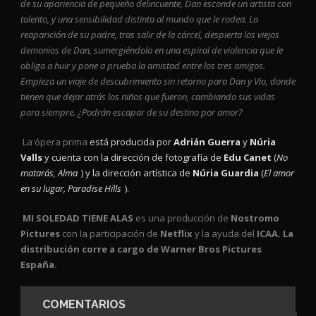
de su apariencia de pequeño delincuente, Dan esconde un artista con
talento, y una sensibilidad distinta al mundo que le rodea. La
reaparición de su padre, tras salir de la cárcel, despierta los viejos
demonios de Dan, sumergiéndolo en una espiral de violencia que le
obliga a huir y pone a prueba la amistad entre los tres amigos.
Empieza un viaje de descubrimiento sin retorno para Dan y Vio, donde
tienen que dejar atrás los niños que fueron, cambiando sus vidas
para siempre. ¿Podrán escapar de su destino por amor?
La ópera prima
está producida por
Adrián Guerra
y
Núria
Valls
y cuenta con la dirección de fotografía de
Edu Canet
(
No
matarás, Alma
) y la dirección artística de
Núria Guardia
(
El amor
en su lugar, Paradise Hills
).
MI SOLEDAD TIENE ALAS
es una producción de
Nostromo
Pictures
con la participación de
Netflix
y la ayuda del
ICAA. La
distribución corre a cargo de Warner Bros Pictures
España.
COMENTARIOS