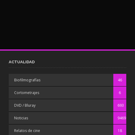
ACTUALIDAD
Biofilmografías
46
Cortometrajes
6
DVD / Bluray
693
Noticias
9469
Relatos de cine
18