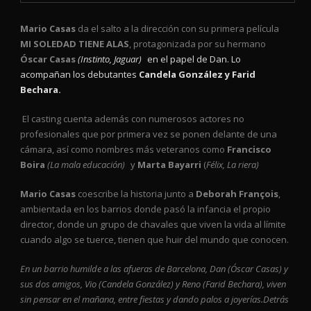
Mario Casas
da el salto a la dirección con su primera película
MI SOLEDAD TIENE ALAS
, protagonizada por su hermano
Óscar Casas
(Instinto, Jaguar)
en el papel de Dan. Lo
acompañan los debutantes
Candela González y Farid
Bechara
.
El casting cuenta además con numerosos actores no
profesionales que por primera vez se ponen delante de una
cámara, así como nombres más veteranos como
Francisco
Boira
(La mala educación)
y
Marta Bayarri
(
Félix, La riera)
Mario Casas
coescribe la historia junto a
Deborah François
,
ambientada en los barrios donde pasó la infancia el propio
director, donde un grupo de chavales que viven la vida al límite
cuando algo se tuerce, tienen que huir del mundo que conocen.
En un barrio humilde a las afueras de Barcelona, Dan (Óscar Casas) y
sus dos amigos, Vio (Candela González) y Reno (Farid Bechara), viven
sin pensar en el mañana, entre fiestas y dando palos a joyerías.Detrás