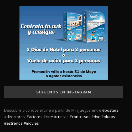
SÍGUENOS EN INSTAGRAM
Descubre o conoce el cine a partir de Minijuegos entre
#posters
#directores
,
#actores
#cine
#criticas
#concursos
#dvd
#bluray
#estrenos
#movies