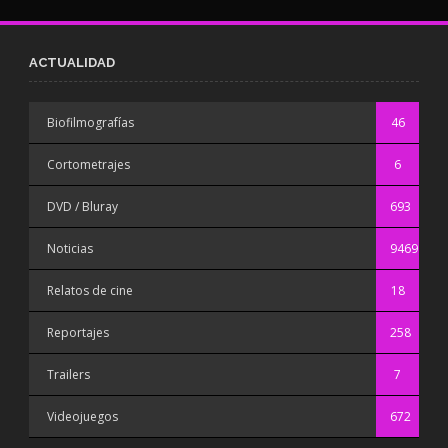
ACTUALIDAD
Biofilmografías
46
Cortometrajes
6
DVD / Bluray
693
Noticias
9469
Relatos de cine
18
Reportajes
258
Trailers
7
Videojuegos
672