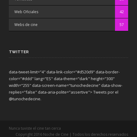
Web Oficiales
42
Webs de cine
57
TWITTER
data-tweet-limit="4" data-link-color="#d520d9" data-border-
color="#ddd" lang="ES" data-theme="dark"
height="300"
width="255" data-screen-name="tunochedecine" data-show-
replies="false" data-aria-polite="assertive"> Tweets por el
@tunochedecine.
Nunca tuviste el cine tan cerca
Copyright 2016 Noche de Cine | Todos los derechos reservados