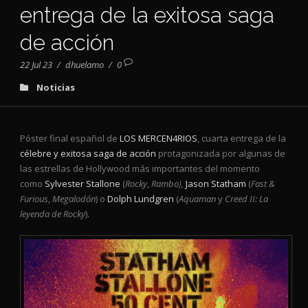
entrega de la exitosa saga
de acción
22 Jul 23
/
dhuelamo
/
0
Noticias
Póster final español de
LOS MERCEN4RIOS
, cuarta entrega de la
célebre y exitosa saga de acción
protagonizada por algunas de
las estrellas de Hollywood más importantes del momento
como
Sylvester Stallone
(
Rocky
,
Rambo),
Jason Statham
(
Fast &
Furious
,
Megalodón
) o
Dolph Lundgren
(
Aquaman
y
Creed II: La
leyenda de Rocky
).