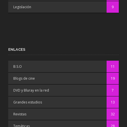
Legislación
9
ENLACES
B.S.O
11
Blogs de cine
19
DVD y Bluray en la red
7
Grandes estudios
13
Revistas
32
Temáticas
28