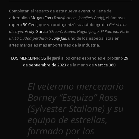
Completan el reparto de esta nueva aventura llena de
adrenalina
Megan Fox
(
Transformers, Jennifer´s Body
), el famoso
rapero
50 Cent
, que ya protagonizó su autobiografía
Get rich or
die tryin,
Andy García
(Ocean’s Eleven: Hagan juego
,
El Padrino: Parte
III
,
La ciudad perdida
)
o
Tony Jaa
,
uno de los especialistas en
artes marciales más importantes de la industria.
LOS MERCEN4RIOS
llegará a los cines españoles el próximo
29
de septiembre de 2023
de la mano de
Vértice 360
.
El veterano mercenario
Barney “Esquizo” Ross
(Sylvester Stallone) y su
equipo de estrellas,
formado por los