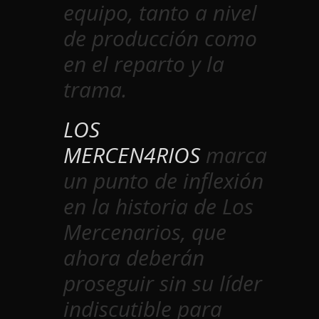
equipo, tanto a nivel
de producción como
en el reparto y la
trama.
LOS
MERCEN4RIOS
marca
un punto de inflexión
en la historia de Los
Mercenarios, que
ahora deberán
proseguir sin su líder
indiscutible para