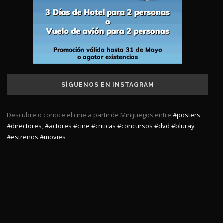
SÍGUENOS EN INSTAGRAM
Descubre o conoce el cine a partir de Minijuegos entre
#posters
#directores
,
#actores
#cine
#criticas
#concursos
#dvd
#bluray
#estrenos
#movies