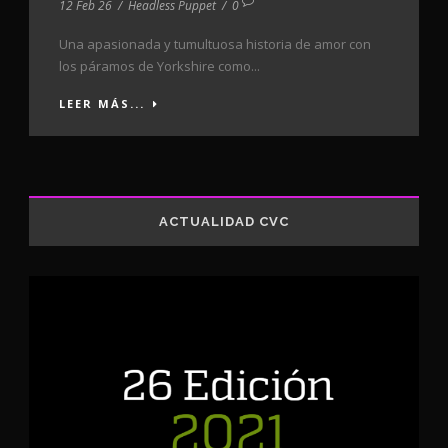
12 Feb 26
/
Headless Puppet
/
0
Una apasionada y tumultuosa historia de amor con
los páramos de Yorkshire como...
LEER MÁS...
ACTUALIDAD CVC