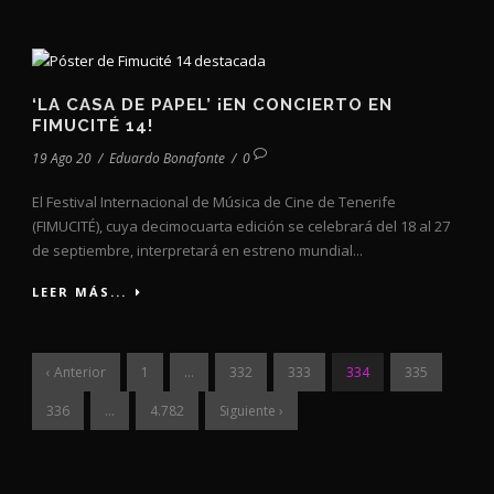
‘LA CASA DE PAPEL’ ¡EN CONCIERTO EN
FIMUCITÉ 14!
19 Ago 20
/
Eduardo Bonafonte
/
0
El Festival Internacional de Música de Cine de Tenerife
(FIMUCITÉ), cuya decimocuarta edición se celebrará del 18 al 27
de septiembre, interpretará en estreno mundial...
LEER MÁS...
‹ Anterior
1
…
332
333
334
335
336
…
4.782
Siguiente ›