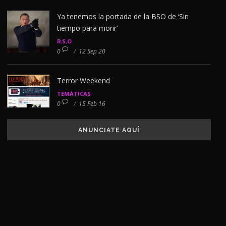
Ya tenemos la portada de la BSO de ‘Sin
tiempo para morir’
B.S.O
0
/
12 Sep 20
Terror Weekend
TEMÁTICAS
0
/
15 Feb 16
ANUNCIATE AQUÍ