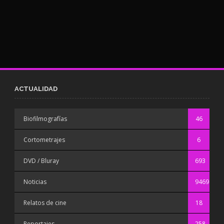
ACTUALIDAD
Biofilmografías
46
Cortometrajes
6
DVD / Bluray
693
Noticias
9469
Relatos de cine
18
Reportajes
258