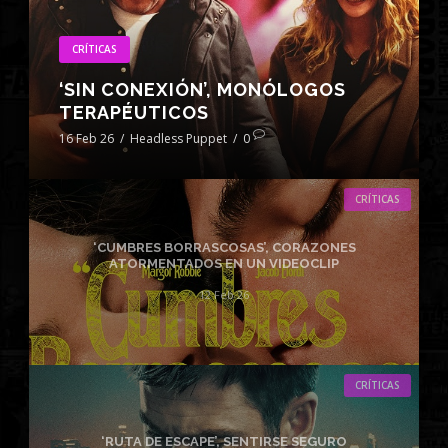
CRÍTICAS
‘SIN CONEXIÓN’, MONÓLOGOS
TERAPÉUTICOS
16 Feb 26
/
Headless Puppet
/
0
CRÍTICAS
‘CUMBRES BORRASCOSAS’, CORAZONES
ATORMENTADOS EN UN VIDEOCLIP
12 Feb 26
CRÍTICAS
‘RUTA DE ESCAPE’, SENTIRSE SEGURO