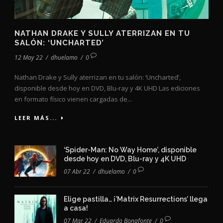
NATHAN DRAKE Y SULLY ATERRIZAN EN TU
SALÓN: ‘UNCHARTED’
12 May 22
/
dhuelamo
/
0
Nathan Drake y Sully aterrizan en tu salón: ‘Uncharted’,
disponible desde hoy en DVD, Blu-ray y 4K UHD Las ediciones
en formato físico vienen cargadas de...
LEER MÁS...
‘Spider-Man: No Way Home’, disponible
desde hoy en DVD, Blu-ray y 4K UHD
07 Abr 22
/
dhuelamo
/
0
Elige pastilla… ¡’Matrix Resurrections’ llega
a casa!
07 Mar 22
/
Eduardo Bonafonte
/
0