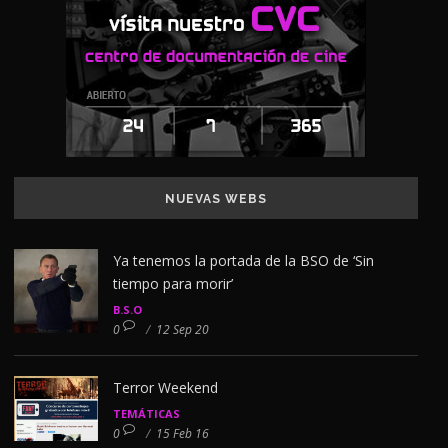
NUEVAS WEBS
Ya tenemos la portada de la BSO de ‘Sin
tiempo para morir’
B.S.O
0
/
12 Sep 20
Terror Weekend
TEMÁTICAS
0
/
15 Feb 16