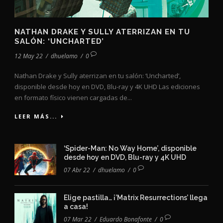
NATHAN DRAKE Y SULLY ATERRIZAN EN TU
SALÓN: ‘UNCHARTED’
12 May 22
/
dhuelamo
/
0
Nathan Drake y Sully aterrizan en tu salón: ‘Uncharted’,
disponible desde hoy en DVD, Blu-ray y 4K UHD Las ediciones
en formato físico vienen cargadas de...
LEER MÁS...
‘Spider-Man: No Way Home’, disponible
desde hoy en DVD, Blu-ray y 4K UHD
07 Abr 22
/
dhuelamo
/
0
Elige pastilla… ¡’Matrix Resurrections’ llega
a casa!
07 Mar 22
/
Eduardo Bonafonte
/
0