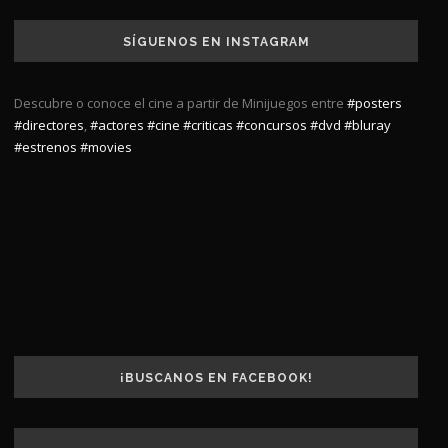
SÍGUENOS EN INSTAGRAM
Descubre o conoce el cine a partir de Minijuegos entre
#posters
#directores
,
#actores
#cine
#criticas
#concursos
#dvd
#bluray
#estrenos
#movies
¡BUSCANOS EN FACEBOOK!