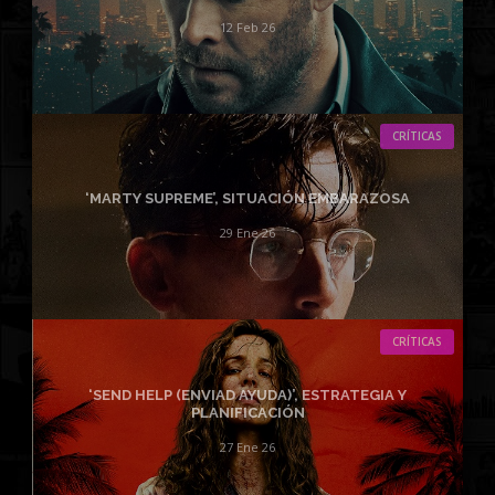
12 Feb 26
CRÍTICAS
‘MARTY SUPREME’, SITUACIÓN EMBARAZOSA
29 Ene 26
CRÍTICAS
‘SEND HELP (ENVIAD AYUDA)’, ESTRATEGIA Y
PLANIFICACIÓN
27 Ene 26