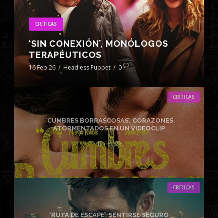
CRÍTICAS
‘SIN CONEXIÓN’, MONÓLOGOS
TERAPÉUTICOS
16 Feb 26
/
Headless Puppet
/
0
CRÍTICAS
‘CUMBRES BORRASCOSAS’, CORAZONES
ATORMENTADOS EN UN VIDEOCLIP
12 Feb 26
CRÍTICAS
‘RUTA DE ESCAPE’, SENTIRSE SEGURO