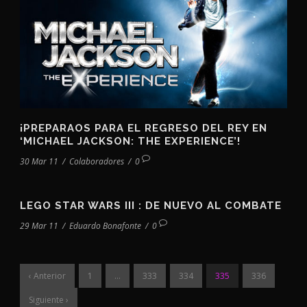
¡PREPARAOS PARA EL REGRESO DEL REY EN
‘MICHAEL JACKSON: THE EXPERIENCE’!
30 Mar 11
/
Colaboradores
/
0
LEGO STAR WARS III : DE NUEVO AL COMBATE
29 Mar 11
/
Eduardo Bonafonte
/
0
‹ Anterior
1
…
333
334
335
336
Siguiente ›