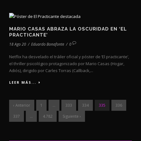
MARIO CASAS ABRAZA LA OSCURIDAD EN ‘EL
PRACTICANTE’
18 Ago 20
/
Eduardo Bonafonte
/
0
Netflix ha desvelado el tráiler oficial y póster de ‘El practicante’,
el thriller psicológico protagonizado por Mario Casas (Hogar,
Adiós), dirigido por Carles Torras (Callback,...
LEER MÁS...
‹ Anterior
1
…
333
334
335
336
337
…
4.782
Siguiente ›