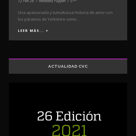
12 Feb 26
/
Headless Puppet
/
0
Una apasionada y tumultuosa historia de amor con
los páramos de Yorkshire como...
LEER MÁS...
ACTUALIDAD CVC