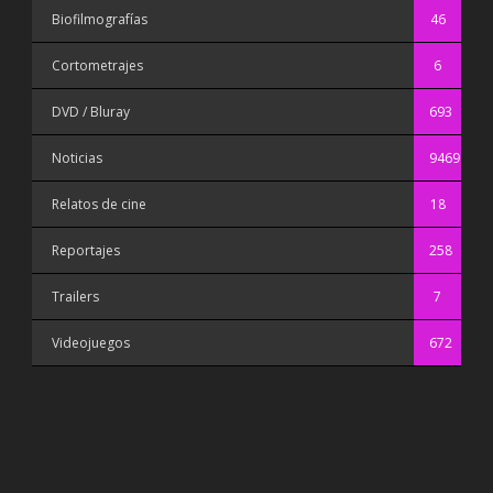
Biofilmografías
46
Cortometrajes
6
DVD / Bluray
693
Noticias
9469
Relatos de cine
18
Reportajes
258
Trailers
7
Videojuegos
672