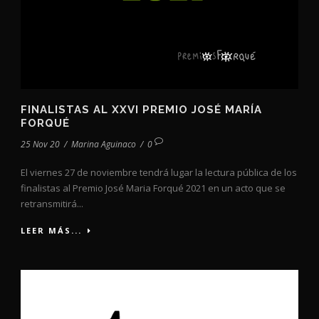
FINALISTAS AL XXVI PREMIO JOSÉ MARÍA
FORQUÉ
25 Nov 20
/
Marina Aguinaco
/
0
El viernes 27 de noviembre tendrá lugar la lectura pública de los
finalistas al Premio José Maria Forqué 2021 en un acto que se
retransmitirá...
LEER MÁS...