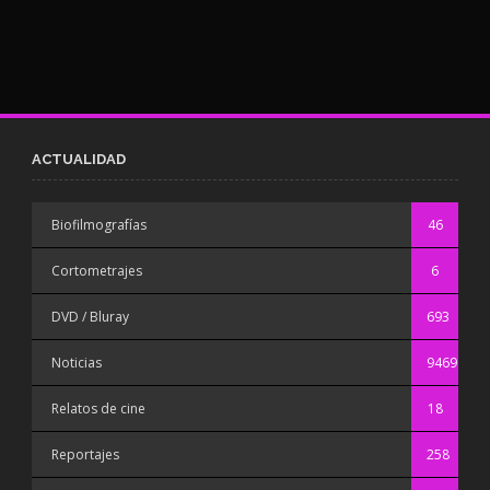
ACTUALIDAD
Biofilmografías
46
Cortometrajes
6
DVD / Bluray
693
Noticias
9469
Relatos de cine
18
Reportajes
258