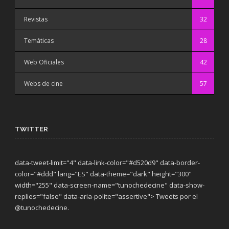
Revistas
32
Temáticas
28
Web Oficiales
42
Webs de cine
57
TWITTER
data-tweet-limit="4" data-link-color="#d520d9" data-border-
color="#ddd" lang="ES" data-theme="dark"
height="300"
width="255" data-screen-name="tunochedecine" data-show-
replies="false" data-aria-polite="assertive"> Tweets por el
@tunochedecine.