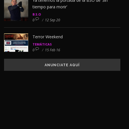
Ya tenemos la portada de la BSO de ‘Sin
tiempo para morir’
B.S.O
0
/
12 Sep 20
Terror Weekend
TEMÁTICAS
0
/
15 Feb 16
ANUNCIATE AQUÍ