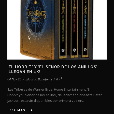
‘EL HOBBIT’ Y ‘EL SEÑOR DE LOS ANILLOS’
¡LLEGAN EN 4K!
04 Nov 20
/
Eduardo Bonafonte
/
0
Las Trilogías de Warner Bros. Home Entertainment, ‘El
Hobbit’ y ‘El Señor de los Anillos’, del aclamado cineasta Peter
Jackson, estarán disponibles por primera vez en...
LEER MÁS...