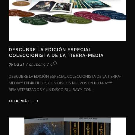
DESCUBRE LA EDICIÓN ESPECIAL
COLECCIONISTA DE LA TIERRA-MEDIA
06 Oct 21
/
dhuelamo
/
0
DESCUBRE LA EDICIÓN ESPECIAL COLECCIONISTA DE LA TIERRA-
MEDIA™ EN 4K UHD™, CON DISCOS NUEVOS EN BLU-RAY™
REMASTERIZADOS Y UN DISCO BLU-RAY™ CON...
LEER MÁS...