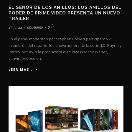
EL SEÑOR DE LOS ANILLOS: LOS ANILLOS DEL
PODER DE PRIME VIDEO PRESENTA UN NUEVO
TRÁILER
24 Jul 22
/
dhuelamo
/
0
En el panel moderado por Stephen Colbert participaron 21
miembros del reparto, los showrunners de la serie, J.D. Payne y
Patrick McKay, y la productora ejecutiva Lindsey Weber,
convirtiéndose en...
LEER MÁS...