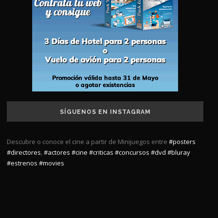
SÍGUENOS EN INSTAGRAM
Descubre o conoce el cine a partir de Minijuegos entre
#posters
#directores
,
#actores
#cine
#criticas
#concursos
#dvd
#bluray
#estrenos
#movies