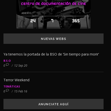
NUEVAS WEBS
Ya tenemos la portada de la BSO de ‘Sin tiempo para morir’
B.S.O
0
/
12 Sep 20
Terror Weekend
TEMÁTICAS
0
/
15 Feb 16
ANUNCIATE AQUÍ