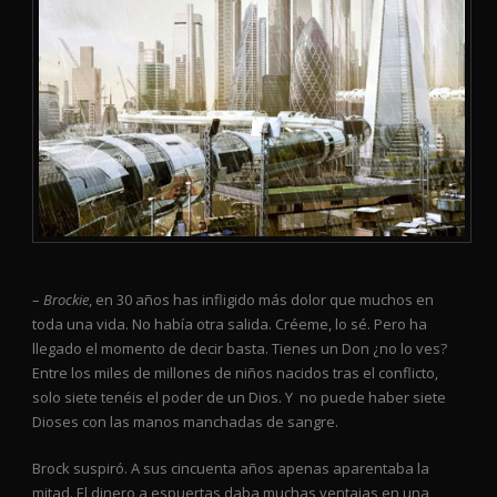
–
Brockie
, en 30 años has infligido más dolor que muchos en
toda una vida. No había otra salida. Créeme, lo sé. Pero ha
llegado el momento de decir basta. Tienes un Don ¿no lo ves?
Entre los miles de millones de niños nacidos tras el conflicto,
solo siete tenéis el poder de un Dios. Y no puede haber siete
Dioses con las manos manchadas de sangre.
Brock suspiró. A sus cincuenta años apenas aparentaba la
mitad. El dinero a espuertas daba muchas ventajas en una