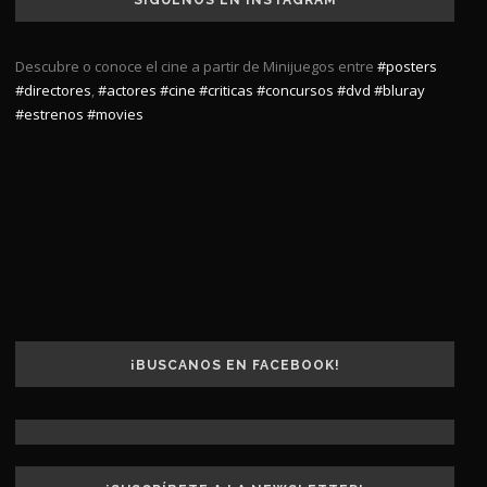
Descubre o conoce el cine a partir de Minijuegos entre
#posters
#directores
,
#actores
#cine
#criticas
#concursos
#dvd
#bluray
#estrenos
#movies
¡BUSCANOS EN FACEBOOK!