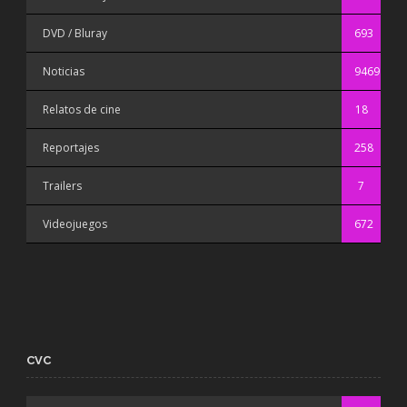
DVD / Bluray
693
Noticias
9469
Relatos de cine
18
Reportajes
258
Trailers
7
Videojuegos
672
CVC