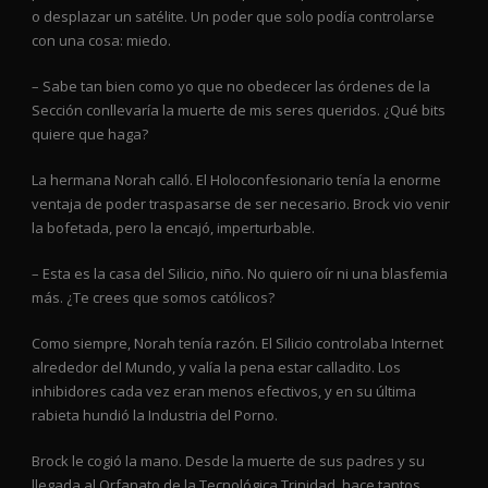
o desplazar un satélite. Un poder que solo podía controlarse
con una cosa: miedo.
– Sabe tan bien como yo que no obedecer las órdenes de la
Sección conllevaría la muerte de mis seres queridos. ¿Qué bits
quiere que haga?
La hermana Norah calló. El Holoconfesionario tenía la enorme
ventaja de poder traspasarse de ser necesario. Brock vio venir
la bofetada, pero la encajó, imperturbable.
– Esta es la casa del Silicio, niño. No quiero oír ni una blasfemia
más. ¿Te crees que somos católicos?
Como siempre, Norah tenía razón. El Silicio controlaba Internet
alrededor del Mundo, y valía la pena estar calladito. Los
inhibidores cada vez eran menos efectivos, y en su última
rabieta hundió la Industria del Porno.
Brock le cogió la mano. Desde la muerte de sus padres y su
llegada al Orfanato de la Tecnológica Trinidad, hace tantos