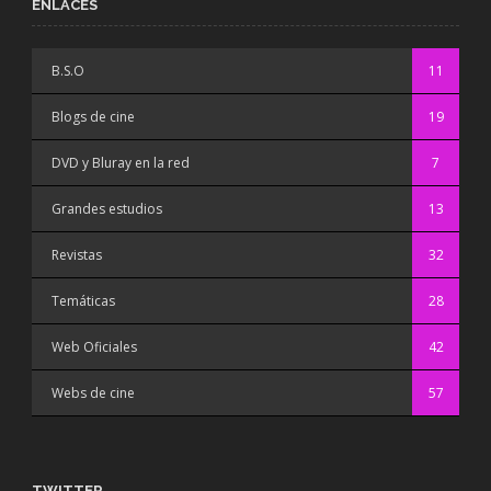
ENLACES
B.S.O
11
Blogs de cine
19
DVD y Bluray en la red
7
Grandes estudios
13
Revistas
32
Temáticas
28
Web Oficiales
42
Webs de cine
57
TWITTER