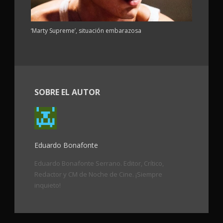
‘Marty Supreme’, situación embarazosa
SOBRE EL AUTOR
Eduardo Bonafonte
Eduardo Bonafonte Serrano. Editor, Crítico,
Redactor y CM de Noche de Cine. ¡Siempre
inquieto!