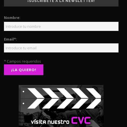
¡SUSCRÍBETE A LA NEWSLETTER!
Nombre:
Email*:
* Campos requeridos