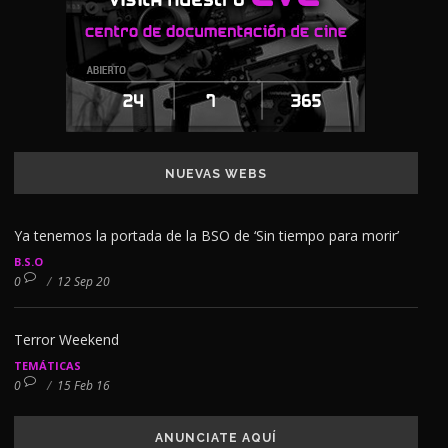
NUEVAS WEBS
Ya tenemos la portada de la BSO de ‘Sin tiempo para morir’
B.S.O
0
/
12 Sep 20
Terror Weekend
TEMÁTICAS
0
/
15 Feb 16
ANUNCIATE AQUÍ