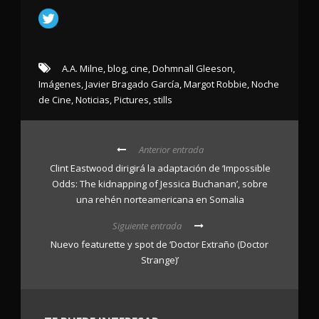
A.A. Milne
,
blog
,
cine
,
Dohmnall Gleeson
,
Imágenes
,
Javier Bragado García
,
Margot Robbie
,
Noche
de Cine
,
Noticias
,
Pictures
,
stills
Anterior entrada
Clint Eastwood dirigirá la adaptación de ‘Impossible
Odds: The kidnapping of Jessica Buchanan’, sobre
una rehén norteamericana en Somalia
Siguiente entrada
Nuevo featurette y spot de ‘Doctor Extraño (Doctor
Strange)’