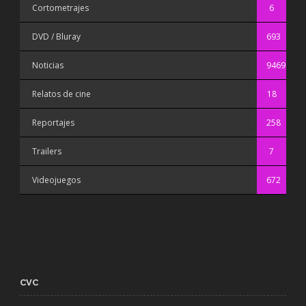
Cortometrajes
6
DVD / Bluray
693
Noticias
9469
Relatos de cine
18
Reportajes
258
Trailers
7
Videojuegos
672
CVC