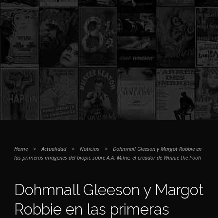
Home
>
Actualidad
>
Noticias
>
Dohmnall Gleeson y Margot Robbie en
las primeras imágenes del biopic sobre A.A. Milne, el creador de Winnie the Pooh
Dohmnall Gleeson y Margot
Robbie en las primeras