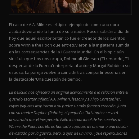
El caso de A.A. Milne es el típico ejemplo de como una obra
acaba devorando la fama de su creador. Pocos sabrán a día de
hoy que aquel escritor británico fue el creador de los cuentos
sobre Winnie the Pooh que entretuvieron a la Inglaterra sumida
en las consecuencias de la I Guerra Mundial. En el biopic aún
sin título que hoy nos ocupa, Dohmnall Gleeson (‘El renacido’, ‘El
despertar de la Fuerza’) interpreta al autor y Margot Robbie a su
esposa. La pareja vuelve a coincidir tras compartir escenas en
la destacable ‘Una cuestión de tiempo’.
La película nos ofrecera un original acercamiento a la relación entre el
querido escritor infantil A.A. Milne (Gleeson) y su hijo Christopher,
cuyos juguetes inspiraron a su padre su más famosa creación. Junto
con su madre Daphne (Robbie), el pequeño Christopher se verá
arrastrado por el inesperado éxito internacional de los cuentos de
Winnie the Pooh. Los libros han sido capaces de animar a una nación
devastada por la guerra, pero, a ojos de un niño, ¿que repercusiones