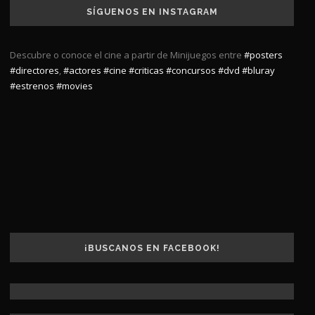
SÍGUENOS EN INSTAGRAM
Descubre o conoce el cine a partir de Minijuegos entre
#posters
#directores
,
#actores
#cine
#criticas
#concursos
#dvd
#bluray
#estrenos
#movies
¡BUSCANOS EN FACEBOOK!