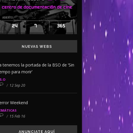
NUEVAS WEBS
a tenemos la portada de la BSO de ‘Sin
iempo para morir’
.S.O
/
12 Sep 20
error Weekend
EMÁTICAS
/
15 Feb 16
ANUNCIATE AQUÍ