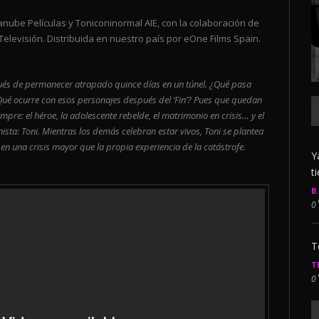
Lanube Películas y Toniconinormal AIE, con la colaboración de
Televisión. Distribuida en nuestro país por eOne Films Spain.
.
ués de permanecer atrapado quince días en un túnel. ¿Qué pasa
Qué ocurre con esos personajes después del ‘Fin’? Pues que quedan
mpre: el héroe, la adolescente rebelde, el matrimonio en crisis… y el
onista: Toni. Mientras los demás celebran estar vivos, Toni se plantea
 en una crisis mayor que la propia experiencia de la catástrofe.
Y
t
B
0
T
T
0