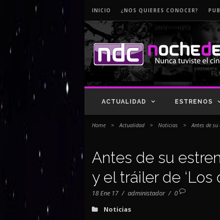
INICIO
¿NOS QUIERES CONOCER?
PUB
ACTUALIDAD
ESTRENOS
Home
>
Actualidad
>
Noticias
>
Antes de su 
Antes de su estren
y el tráiler de ‘Lo
18 Ene 17
/
administador
/
0
Noticias