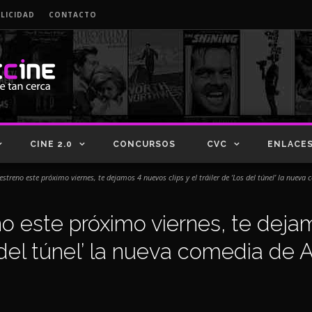
LICIDAD
CONTACTO
CINE 2.0
CONCURSOS
CVC
ENLACE
estreno este próximo viernes, te dejamos 4 nuevos clips y el tráiler de ‘Los del túnel’ la nueva
o este próximo viernes, te deja
s del túnel’ la nueva comedia de A