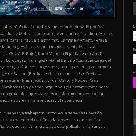
N
a de al lado’, ‘8 citas’) encabeza un reparto formado por Raúl
, Natalia de Molina (‘Cómo sobrevivir a una despedida’, ‘Vivir es
Tarde para la ira’, ‘La isla mínima’, ‘Carmina y Amén’), Teresa
e la ciutat’), Jesús Guzmán (‘Un Dios prohibido’, ‘El gran
E
e Goya’, ‘El Pato’), Nuria Mencía (‘El patio de mi cárcel’,
ión Eurovegas’, ‘Tú eliges’), Manel Barceló (‘Las aventuras del
driguez (‘¿Qué fue de Jorge Sanz’, ‘Bajo las estrellas’), Carmela
*
, Àlex Batllori (‘Perdona si te llamo amor’, ‘Rec4’), Marta
 avecina’), María Jesús Hoyos (‘Olmos y Robles’, ‘Seis
a’), Abraham Fuya y Carles Arquimbau (‘Cuéntame cómo pasó’,
ida a un grupo de supervivientes del derrumbamiento de un
pués de sobrevivir a una catástrofe como esa.
 quienes ya trabajaron juntos en la serie de televisión
que una comedia al uso. En palabras de su director: “La
ienso que esa es la fuerza de esta película: un arranque