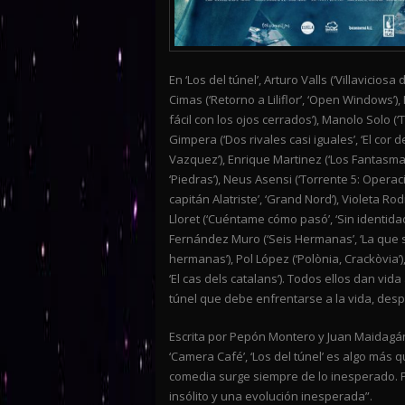
En ‘Los del túnel’, Arturo Valls (‘Villavicios
Cimas (‘Retorno a Liliflor’, ‘Open Windows’)
fácil con los ojos cerrados’), Manolo Solo (‘
Gimpera (‘Dos rivales casi iguales’, ‘El cor d
Vazquez’), Enrique Martinez (‘Los Fantasmas d
‘Piedras’), Neus Asensi (‘Torrente 5: Operac
capitán Alatriste’, ‘Grand Nord’), Violeta Ro
Lloret (‘Cuéntame cómo pasó’, ‘Sin identidad’)
Fernández Muro (‘Seis Hermanas’, ‘La que se
hermanas’), Pol López (‘Polònia, Crackòvi
‘El cas dels catalans’). Todos ellos dan v
túnel que debe enfrentarse a la vida, des
Escrita por Pepón Montero y Juan Maidagán,
‘Camera Café’, ‘Los del túnel’ es algo más 
comedia surge siempre de lo inesperado. P
insólito y una evolución inesperada”.