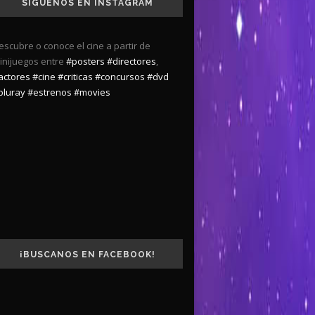
SÍGUENOS EN INSTAGRAM
escubre o conoce el cine a partir de
inijuegos entre
#posters
#directores
,
actores
#cine
#criticas
#concursos
#dvd
bluray
#estrenos
#movies
¡BUSCANOS EN FACEBOOK!