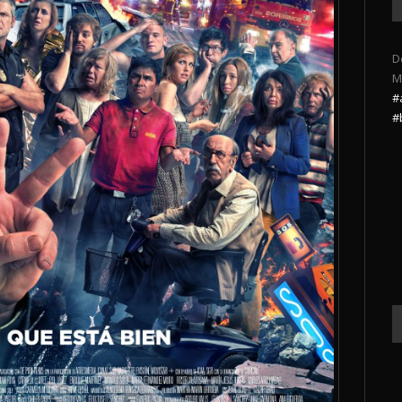
D
M
#
#