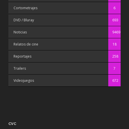
Cortometrajes
6
DVD / Bluray
693
Noticias
9469
Relatos de cine
18
Reportajes
258
Trailers
7
Videojuegos
672
CVC