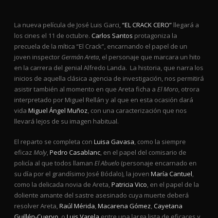
La nueva película de José Luis Garci,
“EL CRACK CERO”
llegará a
los cines el 11 de octubre.
Carlos Santos
protagoniza la
precuela de la mítica “El Crack”, encarnando el papel de un
joven inspector
Germán Areta
, el personaje que marcara un hito
en la carrera del genial Alfredo Landa. La historia, que narra los
inicios de aquella clásica agencia de investigación, nos permitirá
asistir también al momento en que Areta ficha a
El Moro
, otrora
interpretado por Miguel Rellán y al que en esta ocasión dará
vida
Miguel Ángel Muñoz
, con una caracterización que nos
llevará lejos de su imagen habitual.
El reparto se completa con
Luisa Gavasa
, como la siempre
eficaz
Moly
,
Pedro Casablanc
, en el papel del comisario de
policía al que todos llaman
El Abuelo
(personaje encarnado en
su día por el grandísimo José Bódalo), la joven
María Cantuel
,
como la delicada novia de Areta,
Patricia Vico
, en el papel de la
doliente amante del sastre asesinado cuya muerte deberá
resolver Areta,
Raúl Mérida
,
Macarena Gómez
,
Cayetana
Guillén-Cuervo
, o
Luis Varela
entre una larga lista de eficaces y