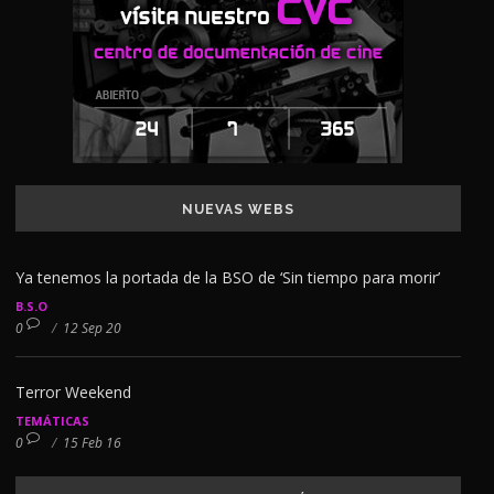
NUEVAS WEBS
Ya tenemos la portada de la BSO de ‘Sin tiempo para morir’
B.S.O
0
/
12 Sep 20
Terror Weekend
TEMÁTICAS
0
/
15 Feb 16