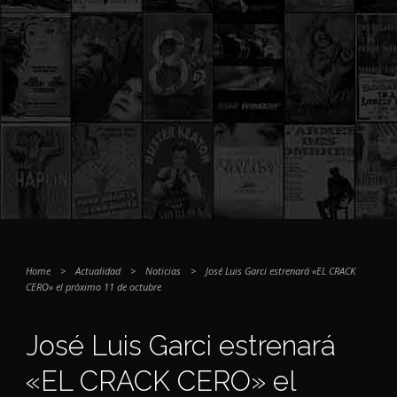
Home
>
Actualidad
>
Noticias
>
José Luis Garci estrenará «EL CRACK
CERO» el próximo 11 de octubre
José Luis Garci estrenará
«EL CRACK CERO» el