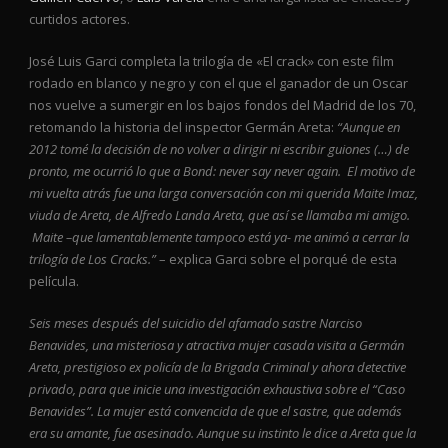
curtidos actores.
José Luis Garci completa la trilogía de «El crack» con este film
rodado en blanco y negro y con el que el ganador de un Oscar
nos vuelve a sumergir en los bajos fondos del Madrid de los 70,
retomando la historia del inspector Germán Areta:
“Aunque en
2012 tomé la decisión de no volver a dirigir ni escribir guiones (…) de
pronto, me ocurrió lo que a Bond: never say never again. El motivo de
mi vuelta atrás fue una larga conversación con mi querida Maite Imaz,
viuda de Areta, de Alfredo Landa Areta, que así se llamaba mi amigo.
Maite –que lamentablemente tampoco está ya- me animó a cerrar la
trilogía de Los Cracks.”
– explica Garci sobre el porqué de esta
película.
Seis meses después del suicidio del afamado sastre Narciso
Benavides, una misteriosa y atractiva mujer casada visita a Germán
Areta, prestigioso ex policía de la Brigada Criminal y ahora detective
privado, para que inicie una investigación exhaustiva sobre el “Caso
Benavides”. La mujer está convencida de que el sastre, que además
era su amante, fue asesinado. Aunque su instinto le dice a Areta que la