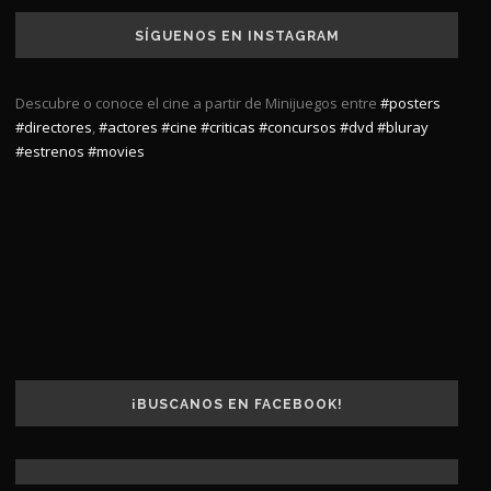
SÍGUENOS EN INSTAGRAM
Descubre o conoce el cine a partir de Minijuegos entre
#posters
#directores
,
#actores
#cine
#criticas
#concursos
#dvd
#bluray
#estrenos
#movies
¡BUSCANOS EN FACEBOOK!