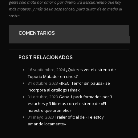
gente sólo mata por amor o por dinero, irá descubriendo que hay
más motivos, y más de un sospechoso, para quitar de en medio al
sastre.
COMENTARIOS
POST RELACIONADOS
16 septiembre, 2024
¿Quieres ver el estreno de
Topuria Matador en cines?
31 octubre, 2023
«[REC] Terror sin pausa» se
incorpora al catálogo Filmax
31 octubre, 2023
Gana 1 pack formados por 3
estuches y 3 libretas con el estreno de «El
maestro que prometió»
31 mayo, 2023
Tráiler oficial de «Te estoy
amando locamente»