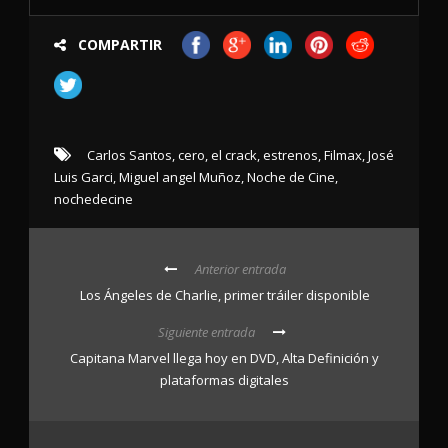
COMPARTIR
Carlos Santos
,
cero
,
el crack
,
estrenos
,
Filmax
,
José
Luis Garci
,
Miguel angel Muñoz
,
Noche de Cine
,
nochedecine
Anterior entrada
Los Ángeles de Charlie, primer tráiler disponible
Siguiente entrada
Capitana Marvel llega hoy en DVD, Alta Definición y
plataformas digitales