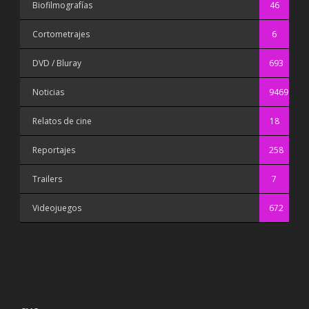
Biofilmografías
46
Cortometrajes
6
DVD / Bluray
693
Noticias
9469
Relatos de cine
18
Reportajes
258
Trailers
7
Videojuegos
672