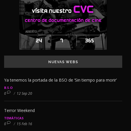
NUEVAS WEBS
Ya tenemos la portada de la BSO de ‘Sin tiempo para morir’
B.S.O
0
/
12 Sep 20
Terror Weekend
TEMÁTICAS
0
/
15 Feb 16