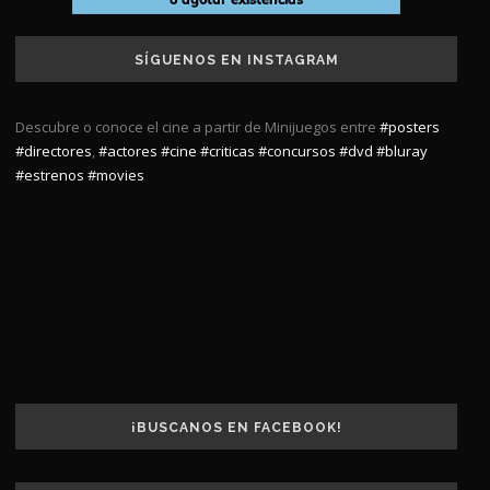
SÍGUENOS EN INSTAGRAM
Descubre o conoce el cine a partir de Minijuegos entre
#posters
#directores
,
#actores
#cine
#criticas
#concursos
#dvd
#bluray
#estrenos
#movies
¡BUSCANOS EN FACEBOOK!