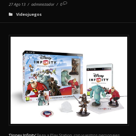
27 Ago 13
/
administador
/
0
Videojuegos
‘Disney Infinity’
llega a Play Station con vuestros personajes