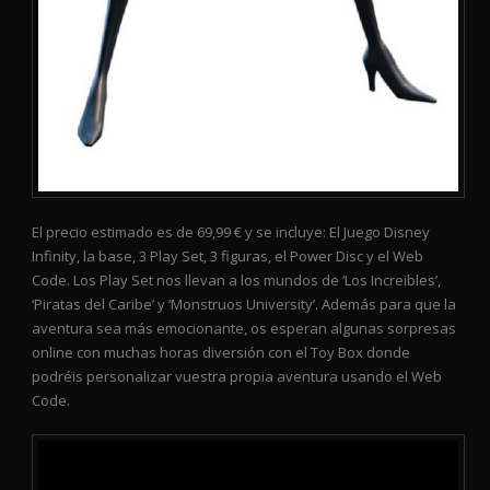
El precio estimado es de 69,99 € y se incluye: El Juego Disney
Infinity, la base, 3 Play Set, 3 figuras, el Power Disc y el Web
Code. Los Play Set nos llevan a los mundos de ‘Los Increibles’,
‘Piratas del Caribe’ y ‘Monstruos University’. Además para que la
aventura sea más emocionante, os esperan algunas sorpresas
online con muchas horas diversión con el Toy Box donde
podréis personalizar vuestra propia aventura usando el Web
Code.